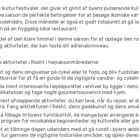
 kulturfestivaler, der giver et glimt af byens pulserende kul
denne sæson de perfekte betingelser for at besøge ikoniske 
 udendørs. Disse måneder er også et godt tidspunkt at gå la
 på en hyggelig lokal restaurant.
el af den klare himmel i denne sæson for at opdage den nat
aktiviteter, der kan teste dit adrenalinniveau.
te aktiviteter i Rasht i højsæsonmånederne:
 og dens omgivelser på cykel eller til fods, og bliv fuldstæn
tkontor for at få en guide til de vigtigste vandre- og cykelr
de mest interessante højdepunkter i enhver by ligger i den
delikatesser og tage nogle gourmetsouvenirs med hjem.
est afslappende aktiviteter, du kan lave, når du rejser, er at 
a. Fang arkitekturen i Rasht, dens gadekunst og dens smuk
å tilbage til byens turistkontor, da mange byer arrangerer k
 program for musikalske begivenheder og kulturelle eller gas
t at tilbringe dagen udendørs med at gå rundt i byens æld
en tur gennem de vigtigste historiske områder, og oplev deres