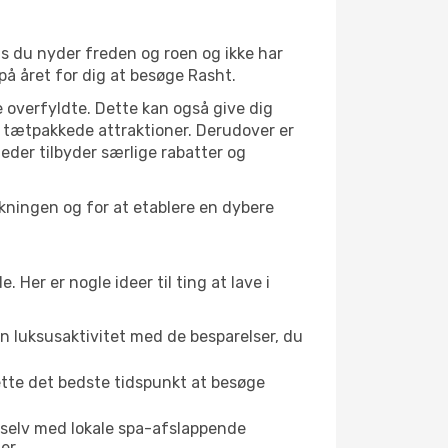
is du nyder freden og roen og ikke har
på året for dig at besøge Rasht.
 overfyldte. Dette kan også give dig
 tætpakkede attraktioner. Derudover er
heder tilbyder særlige rabatter og
lkningen og for at etablere en dybere
er er nogle ideer til ting at lave i
en luksusaktivitet med de besparelser, du
ette det bedste tidspunkt at besøge
 selv med lokale spa-afslappende
er.