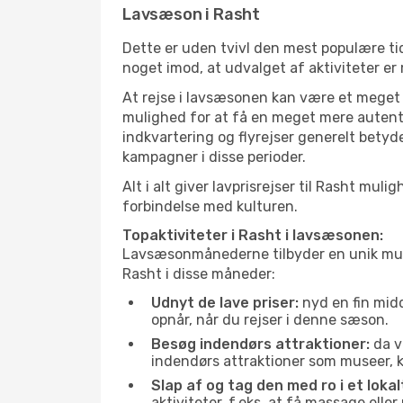
Lavsæson i Rasht
Dette er uden tvivl den mest populære tid
noget imod, at udvalget af aktiviteter er
At rejse i lavsæsonen kan være et meget g
mulighed for at få en meget mere autenti
indkvartering og flyrejser generelt betyde
kampagner i disse perioder.
Alt i alt giver lavprisrejser til Rasht m
forbindelse med kulturen.
Topaktiviteter i Rasht i lavsæsonen:
Lavsæsonmånederne tilbyder en unik muligh
Rasht i disse måneder:
Udnyt de lave priser:
nyd en fin midd
opnår, når du rejser i denne sæson.
Besøg indendørs attraktioner:
da v
indendørs attraktioner som museer, ku
Slap af og tag den med ro i et lokal
aktiviteter, f.eks. at få massage ell