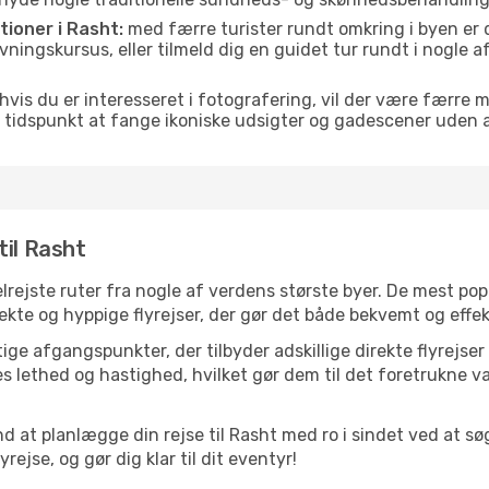
tioner i Rasht:
med færre turister rundt omkring i byen er 
lavningskursus, eller tilmeld dig en guidet tur rundt i nogle
hvis du er interesseret i fotografering, vil der være færre 
 tidspunkt at fange ikoniske udsigter og gadescener uden
til Rasht
velrejste ruter fra nogle af verdens største byer. De mest po
ekte og hyppige flyrejser, der gør det både bekvemt og effek
ge afgangspunkter, der tilbyder adskillige direkte flyrejser
 lethed og hastighed, hvilket gør dem til det foretrukne va
d at planlægge din rejse til Rasht med ro i sindet ved at 
rejse, og gør dig klar til dit eventyr!