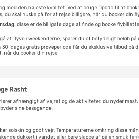
is og med den højeste kvalitet. Ved at bruge Opodo til at booke
 du skal huske på for at rejse billigere, når du booker din fly
orsdag:
disse er de billigste dage at finde og booke flybillette
å at flyve i weekenderne, sparer du et betydeligt beløb på di
30-dages gratis prøveperiode får du eksklusive tilbud på di
når du booker din rejse.
øge Rasht
ierer afhængigt af vejret og de aktiviteter, du nyder mest, nå
ilbyder sine besøgende.
lsker solskin og godt vejr. Temperaturerne omkring disse mån
iskende dukkert i vandet eller bare slappe af på en smuk terr