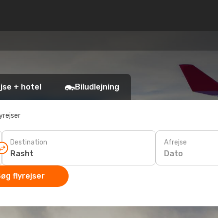
jse + hotel
Biludlejning
yrejser
Destination
Afrejse
Dato
øg flyrejser