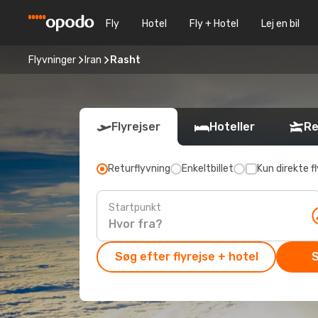
Fly
Hotel
Fly + Hotel
Lej en bil
Flyvninger
Iran
Rasht
Flyrejser
Hoteller
Re
Returflyvning
Enkeltbillet
Kun direkte fl
Startpunkt
Søg efter flyrejse + hotel
S