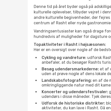
Denne tid på året byder også på adskillige
kulturelle oplevelser, tilbyder vejret i 
andre kulturelle begivenheder, der fejres
centrum af Rasht eller nyde gastronomien
Vandringsentusiaster kan også drage ford
hundredvis af muligheder for dagsture og 
Topaktiviteter i Rasht i højsæsonen:
Her er en oversigt over nogle af de beds
Cykling og vandreture:
udforsk Rasht
anbefaler, at du besøger Rashts turis
Besøg udendørsmarkederne:
et af 
uden at prøve nogle af dens lokale 
Landskabsfotografering:
en af de m
omkringliggende natur med dit kamer
Koncerter og udendørsfestivaler:
g
udendørs i disse måneder. Tjek deres
Udforsk de historiske distrikter:
blo
aktiviteter, du kan lave i Rasht. Gå 