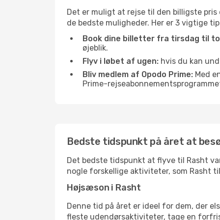
Det er muligt at rejse til den billigste pr
de bedste muligheder. Her er 3 vigtige tips,
Book dine billetter fra tirsdag til t
øjeblik.
Flyv i løbet af ugen:
hvis du kan undg
Bliv medlem af Opodo Prime:
Med en 
Prime-rejseabonnementsprogrammet, 
Bedste tidspunkt på året at bes
Det bedste tidspunkt at flyve til Rasht var
nogle forskellige aktiviteter, som Rasht t
Højsæson i Rasht
Denne tid på året er ideel for dem, der e
fleste udendørsaktiviteter, tage en forfr