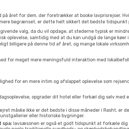
 på året for dem, der foretrækker at booke lavprisrejser. Hv
 mere begrænset, er dette helt sikkert det bedste tidspunkt 
ivende valg, da du vil opdage, at stederne typisk er mindre
sk oplevelse, samtidig med at du kan undgå de lange køer i
ligt billigere på denne tid af året, og mange lokale virksom
ulighed for meget mere meningsfuld interaktion med lokalbefo
ed for en mere intim og afslappet oplevelse som rejsende. H
agsoplevelse, opgrader dit hotel eller forkæl dig selv med 
ejret måske ikke er det bedste i disse måneder i Rasht, er d
nstgallerier eller historiske bygninger.
t spa:
lavsæsonen er også et godt tidspunkt at forkæle dig
er nyde nogle traditionelle sundheds- og skønhedsbehandling