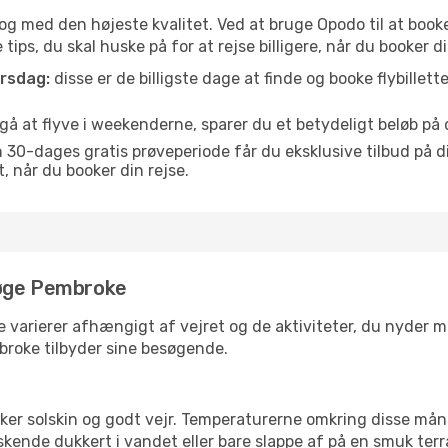
is og med den højeste kvalitet. Ved at bruge Opodo til at book
tips, du skal huske på for at rejse billigere, når du booker di
orsdag:
disse er de billigste dage at finde og booke flybillette
å at flyve i weekenderne, sparer du et betydeligt beløb på d
30-dages gratis prøveperiode får du eksklusive tilbud på di
når du booker din rejse.
søge Pembroke
 varierer afhængigt af vejret og de aktiviteter, du nyder mest
mbroke tilbyder sine besøgende.
lsker solskin og godt vejr. Temperaturerne omkring disse mån
iskende dukkert i vandet eller bare slappe af på en smuk terr