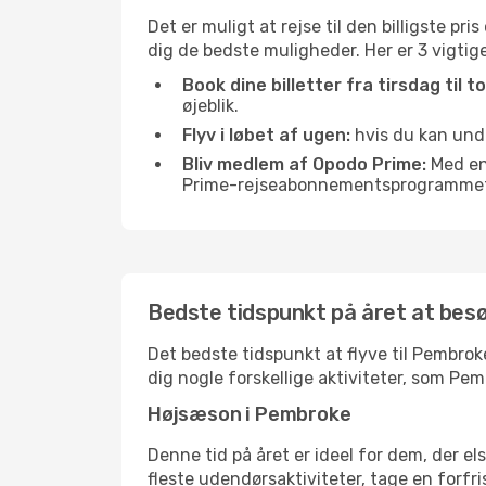
Det er muligt at rejse til den billigste pr
dig de bedste muligheder. Her er 3 vigtige 
Book dine billetter fra tirsdag til t
øjeblik.
Flyv i løbet af ugen:
hvis du kan undg
Bliv medlem af Opodo Prime:
Med en 
Prime-rejseabonnementsprogrammet, 
Bedste tidspunkt på året at be
Det bedste tidspunkt at flyve til Pembroke
dig nogle forskellige aktiviteter, som Pe
Højsæson i Pembroke
Denne tid på året er ideel for dem, der e
fleste udendørsaktiviteter, tage en forfr