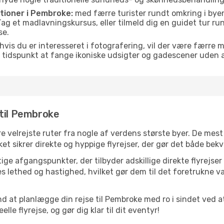
itioner i Pembroke:
med færre turister rundt omkring i byen
. Tag et madlavningskursus, eller tilmeld dig en guidet tur ru
se.
hvis du er interesseret i fotografering, vil der være færre 
 tidspunkt at fange ikoniske udsigter og gadescener uden
 til Pembroke
e velrejste ruter fra nogle af verdens største byer. De mest
t sikrer direkte og hyppige flyrejser, der gør det både bek
ige afgangspunkter, der tilbyder adskillige direkte flyrejse
 lethed og hastighed, hvilket gør dem til det foretrukne va
nd at planlægge din rejse til Pembroke med ro i sindet ved 
le flyrejse, og gør dig klar til dit eventyr!