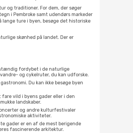
tur og traditioner. For dem, der søger
 vartegn i Pembroke samt udendørs markeder
 lange ture i byen, besøge det historiske
urlige skønhed på landet. Der er
dstændig fordybet i de naturlige
e vandre- og cykelruter, du kan udforske.
s gastronomi. Du kan ikke besøge byen
fare vild i byens gader eller i den
smukke landskaber.
oncerter og andre kulturfestivaler
tronomiske aktiviteter.
ste gader er en af de mest berigende
eres fascinerende arkitektur.