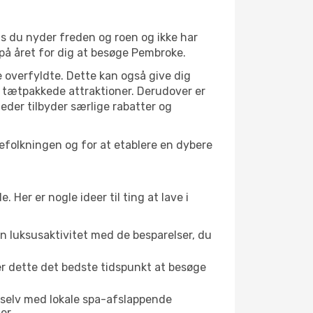
is du nyder freden og roen og ikke har
 på året for dig at besøge Pembroke.
 overfyldte. Dette kan også give dig
 tætpakkede attraktioner. Derudover er
heder tilbyder særlige rabatter og
befolkningen og for at etablere en dybere
er er nogle ideer til ting at lave i
en luksusaktivitet med de besparelser, du
er dette det bedste tidspunkt at besøge
 selv med lokale spa-afslappende
er.