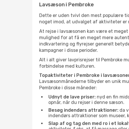
Lavsæson i Pembroke
Dette er uden tvivl den mest populære tid
noget imod, at udvalget af aktiviteter er
At rejse i lavsæsonen kan være et meget g
mulighed for at få en meget mere autenti
indkvartering og flyrejser generelt betyde
kampagner i disse perioder.
Alt i alt giver lavprisrejser til Pembrok
forbindelse med kulturen.
Topaktiviteter i Pembroke i lavsæsone
Lavsæsonmånederne tilbyder en unik muligh
Pembroke i disse måneder:
Udnyt de lave priser:
nyd en fin midd
opnår, når du rejser i denne sæson.
Besøg indendørs attraktioner:
da v
indendørs attraktioner som museer, ku
Slap af og tag den med ro i et lokal
aktiviteter, f.eks. at få massage ell