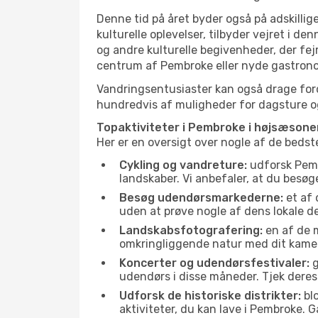
Denne tid på året byder også på adskillige
kulturelle oplevelser, tilbyder vejret i 
og andre kulturelle begivenheder, der fej
centrum af Pembroke eller nyde gastrono
Vandringsentusiaster kan også drage ford
hundredvis af muligheder for dagsture og 
Topaktiviteter i Pembroke i højsæsone
Her er en oversigt over nogle af de beds
Cykling og vandreture:
udforsk Pembr
landskaber. Vi anbefaler, at du besøg
Besøg udendørsmarkederne:
et af 
uden at prøve nogle af dens lokale 
Landskabsfotografering:
en af de m
omkringliggende natur med dit kamer
Koncerter og udendørsfestivaler:
g
udendørs i disse måneder. Tjek deres
Udforsk de historiske distrikter:
blo
aktiviteter, du kan lave i Pembroke. 