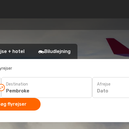
jse + hotel
Biludlejning
yrejser
Destination
Afrejse
Dato
øg flyrejser