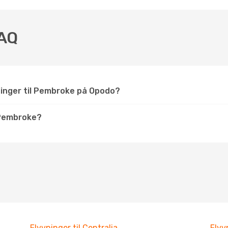
FAQ
ninger til Pembroke på Opodo?
 Pembroke?
Flyvninger til Centralia
Flyv