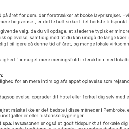
 på året for dem, der foretrækker at booke lavprisrejser. Hv
 mere begrænset, er dette helt sikkert det bedste tidspunkt
ivende valg, da du vil opdage, at stederne typisk er mindre
sk oplevelse, samtidig med at du kan undgå de lange køer i
ligt billigere på denne tid af året, og mange lokale virksom
e mulighed for meget mere meningsfuld interaktion med lokal
n:
ed for en mere intim og afslappet oplevelse som rejsende. H
agsoplevelse, opgrader dit hotel eller forkæl dig selv med 
ejret måske ikke er det bedste i disse måneder i Pembroke, 
nstgallerier eller historiske bygninger.
t spa:
lavsæsonen er også et godt tidspunkt at forkæle dig
er nyde nogle traditionelle sundheds- og skønhedsbehandling