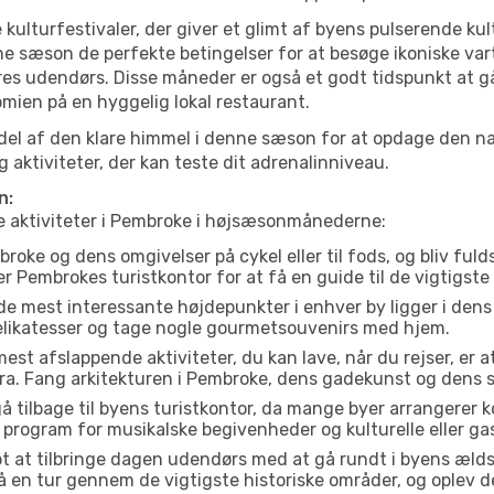
 kulturfestivaler, der giver et glimt af byens pulserende kul
denne sæson de perfekte betingelser for at besøge ikoniske
res udendørs. Disse måneder er også et godt tidspunkt at gå
mien på en hyggelig lokal restaurant.
el af den klare himmel i denne sæson for at opdage den nat
aktiviteter, der kan teste dit adrenalinniveau.
n:
te aktiviteter i Pembroke i højsæsonmånederne:
oke og dens omgivelser på cykel eller til fods, og bliv ful
er Pembrokes turistkontor for at få en guide til de vigtigst
de mest interessante højdepunkter i enhver by ligger i den
delikatesser og tage nogle gourmetsouvenirs med hjem.
est afslappende aktiviteter, du kan lave, når du rejser, er at 
a. Fang arkitekturen i Pembroke, dens gadekunst og dens 
å tilbage til byens turistkontor, da mange byer arrangerer k
 program for musikalske begivenheder og kulturelle eller gas
t at tilbringe dagen udendørs med at gå rundt i byens æld
Gå en tur gennem de vigtigste historiske områder, og oplev d