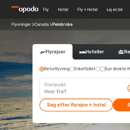
Fly
Hotel
Fly + Hotel
Lej en bil
Flyvninger
Canada
Pembroke
Flyrejser
Hoteller
Re
Returflyvning
Enkeltbillet
Kun direkte fl
Startpunkt
Søg efter flyrejse + hotel
S