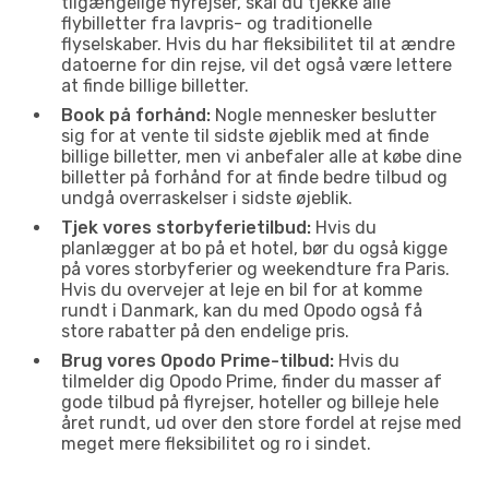
tilgængelige flyrejser, skal du tjekke alle
flybilletter fra lavpris- og traditionelle
flyselskaber. Hvis du har fleksibilitet til at ændre
datoerne for din rejse, vil det også være lettere
at finde billige billetter.
Book på forhånd:
Nogle mennesker beslutter
sig for at vente til sidste øjeblik med at finde
billige billetter, men vi anbefaler alle at købe dine
billetter på forhånd for at finde bedre tilbud og
undgå overraskelser i sidste øjeblik.
Tjek vores storbyferietilbud:
Hvis du
planlægger at bo på et hotel, bør du også kigge
på vores storbyferier og weekendture fra Paris.
Hvis du overvejer at leje en bil for at komme
rundt i Danmark, kan du med Opodo også få
store rabatter på den endelige pris.
Brug vores Opodo Prime-tilbud:
Hvis du
tilmelder dig Opodo Prime, finder du masser af
gode tilbud på flyrejser, hoteller og billeje hele
året rundt, ud over den store fordel at rejse med
meget mere fleksibilitet og ro i sindet.