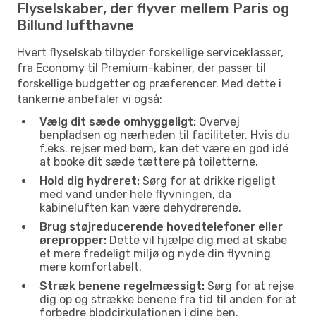
Flyselskaber, der flyver mellem Paris og
Billund lufthavne
Hvert flyselskab tilbyder forskellige serviceklasser,
fra Economy til Premium-kabiner, der passer til
forskellige budgetter og præferencer. Med dette i
tankerne anbefaler vi også:
Vælg dit sæde omhyggeligt:
Overvej
benpladsen og nærheden til faciliteter. Hvis du
f.eks. rejser med børn, kan det være en god idé
at booke dit sæde tættere på toiletterne.
Hold dig hydreret:
Sørg for at drikke rigeligt
med vand under hele flyvningen, da
kabineluften kan være dehydrerende.
Brug støjreducerende hovedtelefoner eller
ørepropper:
Dette vil hjælpe dig med at skabe
et mere fredeligt miljø og nyde din flyvning
mere komfortabelt.
Stræk benene regelmæssigt:
Sørg for at rejse
dig op og strække benene fra tid til anden for at
forbedre blodcirkulationen i dine ben.