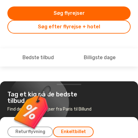
Søg flyrejser
Søg efter flyrejse + hotel
Bedste tilbud
Billigste dage
Tag et kig på de bedste
tilbud
Find de billigste flyrejser fra Paris til Billund
Returflyvning
Enkeltbillet