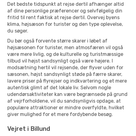
Det bedste tidspunkt at rejse dertil afhænger altid
af dine personlige præferencer og selvfølgelig din
fritid til rent faktisk at rejse dertil. Overvej byens
klima, højsæson for turister og den type oplevelse,
du søger.
Du bør også forvente større skarer i løbet af
højsæsonen for turister, men atmosfæren vil også
være mere livlig, og de kulturelle og turistmæssige
tilbud vil højst sandsynligt også være højere. I
modsætning hertil vil rejsende, der flyver uden for
sæsonen, højst sandsynligt støde på færre skarer,
lavere priser på flyrejser og indkvartering og et mere
autentisk glimt af det lokale liv. Selvom nogle
udendørsaktiviteter kan være begrænsede på grund
af vejrforholdene, vil du sandsynligvis opdage, at
populære attraktioner er mindre overfyldte, hvilket
giver mulighed for et mere fordybende besøg.
Vejret i Billund