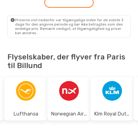
1 Mellemlanding
PAR
- BLL
Klm Royal Dutch Airlines
1 Mellemlanding
Priserne vist nedenfor var tilgængelige inden for de sidste 3
BLL
- PAR
dage for den angivne periode og bør ikke betragtes som den
endelige pris. Bemærk venligst, at tilgængelighed og priser
kan ændres.
Flyselskaber, der flyver fra Paris
til Billund
Lufthansa
Norwegian Air Sweden
Klm Royal Dutch Airlines