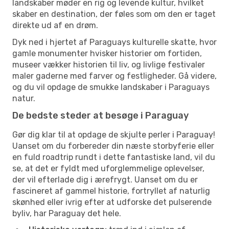
landskaber møder en rig og levende kultur, hvilket
skaber en destination, der føles som om den er taget
direkte ud af en drøm.
Dyk ned i hjertet af Paraguays kulturelle skatte, hvor
gamle monumenter hvisker historier om fortiden,
museer vækker historien til liv, og livlige festivaler
maler gaderne med farver og festligheder. Gå videre,
og du vil opdage de smukke landskaber i Paraguays
natur.
De bedste steder at besøge i Paraguay
Gør dig klar til at opdage de skjulte perler i Paraguay!
Uanset om du forbereder din næste storbyferie eller
en fuld roadtrip rundt i dette fantastiske land, vil du
se, at det er fyldt med uforglemmelige oplevelser,
der vil efterlade dig i ærefrygt. Uanset om du er
fascineret af gammel historie, fortryllet af naturlig
skønhed eller ivrig efter at udforske det pulserende
byliv, har Paraguay det hele.