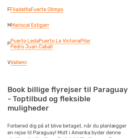
F
Filadelfia
Fuerte Olimpo
M
Mariscal Estigarr
Puerto Leda
Puerto La Victoria
Pilar
P
Pedro Juan Caball
V
Vallemi
Book billige flyrejser til Paraguay
- Toptilbud og fleksible
muligheder
Forbered dig på at blive betaget, når du planlægger
en rejse til Paraguay! Midt i Amerika byder denne