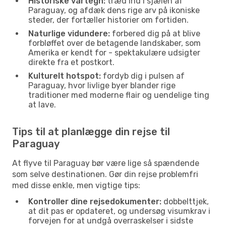
Historiske vartegn:
træd ind i sjælen af
Paraguay, og afdæk dens rige arv på ikoniske
steder, der fortæller historier om fortiden.
Naturlige vidundere:
forbered dig på at blive
forbløffet over de betagende landskaber, som
Amerika er kendt for - spektakulære udsigter
direkte fra et postkort.
Kulturelt hotspot:
fordyb dig i pulsen af
Paraguay, hvor livlige byer blander rige
traditioner med moderne flair og uendelige ting
at lave.
Tips til at planlægge din rejse til
Paraguay
At flyve til Paraguay bør være lige så spændende
som selve destinationen. Gør din rejse problemfri
med disse enkle, men vigtige tips:
Kontroller dine rejsedokumenter:
dobbelttjek,
at dit pas er opdateret, og undersøg visumkrav i
forvejen for at undgå overraskelser i sidste