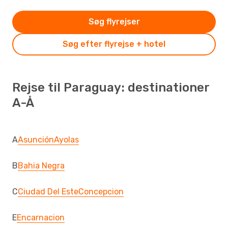
Søg flyrejser
Søg efter flyrejse + hotel
Rejse til Paraguay: destinationer
A-Å
A
Asunción
Ayolas
B
Bahia Negra
C
Ciudad Del Este
Concepcion
E
Encarnacion