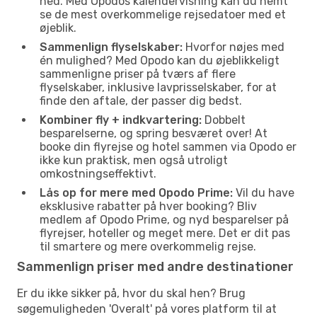
ned. Med Opodos kalendervisning kan du nemt
se de mest overkommelige rejsedatoer med et
øjeblik.
Sammenlign flyselskaber:
Hvorfor nøjes med
én mulighed? Med Opodo kan du øjeblikkeligt
sammenligne priser på tværs af flere
flyselskaber, inklusive lavprisselskaber, for at
finde den aftale, der passer dig bedst.
Kombiner fly + indkvartering:
Dobbelt
besparelserne, og spring besværet over! At
booke din flyrejse og hotel sammen via Opodo er
ikke kun praktisk, men også utroligt
omkostningseffektivt.
Lås op for mere med Opodo Prime:
Vil du have
eksklusive rabatter på hver booking? Bliv
medlem af Opodo Prime, og nyd besparelser på
flyrejser, hoteller og meget mere. Det er dit pas
til smartere og mere overkommelig rejse.
Sammenlign priser med andre destinationer
Er du ikke sikker på, hvor du skal hen? Brug
søgemuligheden 'Overalt' på vores platform til at