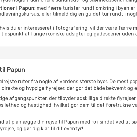
itioner i Papun:
med færre turister rundt omkring i byen er
 madlavningskursus, eller tilmeld dig en guidet tur rundt i no
hvis du er interesseret i fotografering, vil der være færre 
 tidspunkt at fange ikoniske udsigter og gadescener uden
til Papun
velrejste ruter fra nogle af verdens største byer. De mest p
r direkte og hyppige flyrejser, der gør det både bekvemt og e
ge afgangspunkter, der tilbyder adskillige direkte flyrejser
 lethed og hastighed, hvilket gør dem til det foretrukne va
nd at planlægge din rejse til Papun med ro i sindet ved at 
rejse, og gør dig klar til dit eventyr!