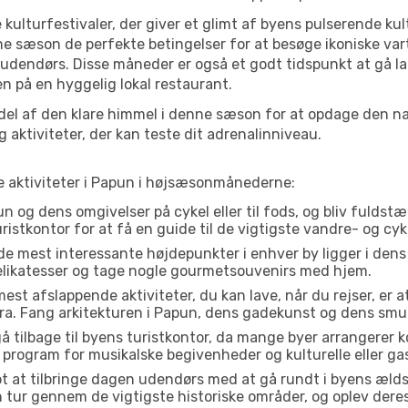
 kulturfestivaler, der giver et glimt af byens pulserende kul
denne sæson de perfekte betingelser for at besøge ikoniske 
 udendørs. Disse måneder er også et godt tidspunkt at gå la
 på en hyggelig lokal restaurant.
el af den klare himmel i denne sæson for at opdage den nat
aktiviteter, der kan teste dit adrenalinniveau.
te aktiviteter i Papun i højsæsonmånederne:
 og dens omgivelser på cykel eller til fods, og bliv fuldstæ
ristkontor for at få en guide til de vigtigste vandre- og cyk
de mest interessante højdepunkter i enhver by ligger i den
delikatesser og tage nogle gourmetsouvenirs med hjem.
est afslappende aktiviteter, du kan lave, når du rejser, er at 
a. Fang arkitekturen i Papun, dens gadekunst og dens smu
å tilbage til byens turistkontor, da mange byer arrangerer k
 program for musikalske begivenheder og kulturelle eller gas
t at tilbringe dagen udendørs med at gå rundt i byens æld
en tur gennem de vigtigste historiske områder, og oplev dere