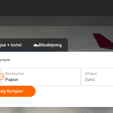
jse + hotel
Biludlejning
yrejser
Destination
Afrejse
Dato
øg flyrejser