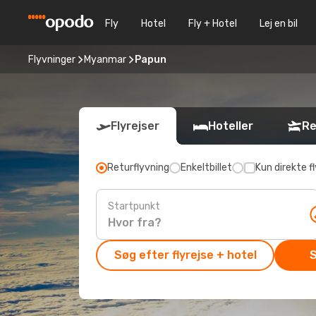
Fly
Hotel
Fly + Hotel
Lej en bil
Flyvninger
Myanmar
Papun
Flyrejser
Hoteller
Re
Returflyvning
Enkeltbillet
Kun direkte fl
Startpunkt
Søg efter flyrejse + hotel
S