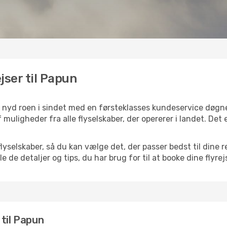
ejser til Papun
g nyd roen i sindet med en førsteklasses kundeservice døgn
f muligheder fra alle flyselskaber, der opererer i landet. De
selskaber, så du kan vælge det, der passer bedst til dine r
e de detaljer og tips, du har brug for til at booke dine flyrej
r til Papun