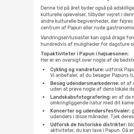
Denne tid på året byder også på adskillige
kulturelle oplevelser, tilbyder vejret i 
andre kulturelle begivenheder, der fejres
centrum af Papun eller nyde gastronomien
Vandringsentusiaster kan også drage ford
hundredvis af muligheder for dagsture og 
Topaktiviteter i Papun i højsæsonen:
Her er en oversigt over nogle af de beds
Cykling og vandreture:
udforsk Papun
Vi anbefaler, at du besøger Papuns tu
Besøg udendørsmarkederne:
et af 
uden at prøve nogle af dens lokale 
Landskabsfotografering:
en af de m
omkringliggende natur med dit kamer
Koncerter og udendørsfestivaler:
g
udendørs i disse måneder. Tjek deres
Udforsk de historiske distrikter:
blo
aktiviteter, du kan lave i Papun. Gå 