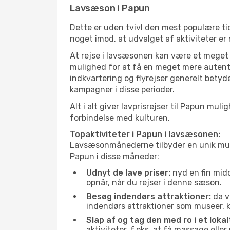
Lavsæson i Papun
Dette er uden tvivl den mest populære tid
noget imod, at udvalget af aktiviteter er
At rejse i lavsæsonen kan være et meget g
mulighed for at få en meget mere autenti
indkvartering og flyrejser generelt betyde
kampagner i disse perioder.
Alt i alt giver lavprisrejser til Papun m
forbindelse med kulturen.
Topaktiviteter i Papun i lavsæsonen:
Lavsæsonmånederne tilbyder en unik muligh
Papun i disse måneder:
Udnyt de lave priser:
nyd en fin midd
opnår, når du rejser i denne sæson.
Besøg indendørs attraktioner:
da v
indendørs attraktioner som museer, ku
Slap af og tag den med ro i et lokal
aktiviteter, f.eks. at få massage ell