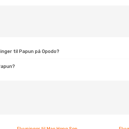
ninger til Papun på Opodo?
Papun?
Flyvninger til Mae Hong Son
Flyv