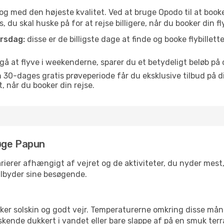
is og med den højeste kvalitet. Ved at bruge Opodo til at booke
, du skal huske på for at rejse billigere, når du booker din fl
orsdag:
disse er de billigste dage at finde og booke flybillette
å at flyve i weekenderne, sparer du et betydeligt beløb på d
30-dages gratis prøveperiode får du eksklusive tilbud på di
når du booker din rejse.
øge Papun
rierer afhængigt af vejret og de aktiviteter, du nyder mest, n
tilbyder sine besøgende.
lsker solskin og godt vejr. Temperaturerne omkring disse mån
iskende dukkert i vandet eller bare slappe af på en smuk terr