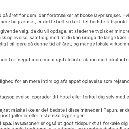
 på året for dem, der foretrækker at booke lavprisrejser. Hv
 mere begrænset, er dette helt sikkert det bedste tidspunkt 
ivende valg, da du vil opdage, at stederne typisk er mindre
sk oplevelse, samtidig med at du kan undgå de lange køer i
ligt billigere på denne tid af året, og mange lokale virksom
ulighed for meget mere meningsfuld interaktion med lokalbefo
ed for en mere intim og afslappet oplevelse som rejsende. H
agsoplevelse, opgrader dit hotel eller forkæl dig selv med 
ejret måske ikke er det bedste i disse måneder i Papun, er 
nstgallerier eller historiske bygninger.
t spa:
lavsæsonen er også et godt tidspunkt at forkæle dig
er nyde nogle traditionelle sundheds- og skønhedsbehandling