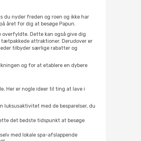
is du nyder freden og roen og ikke har
på året for dig at besøge Papun.
 overfyldte. Dette kan også give dig
 tætpakkede attraktioner. Derudover er
heder tilbyder særlige rabatter og
lkningen og for at etablere en dybere
er er nogle ideer til ting at lave i
en luksusaktivitet med de besparelser, du
dette det bedste tidspunkt at besøge
 selv med lokale spa-afslappende
er.