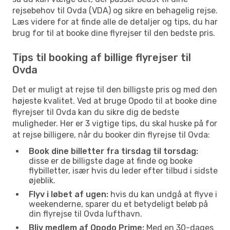
rejsebehov til Ovda (VDA) og sikre en behagelig rejse.
Læs videre for at finde alle de detaljer og tips, du har
brug for til at booke dine flyrejser til den bedste pris.
Tips til booking af billige flyrejser til
Ovda
Det er muligt at rejse til den billigste pris og med den
højeste kvalitet. Ved at bruge Opodo til at booke dine
flyrejser til Ovda kan du sikre dig de bedste
muligheder. Her er 3 vigtige tips, du skal huske på for
at rejse billigere, når du booker din flyrejse til Ovda:
Book dine billetter fra tirsdag til torsdag:
disse er de billigste dage at finde og booke
flybilletter, især hvis du leder efter tilbud i sidste
øjeblik.
Flyv i løbet af ugen:
hvis du kan undgå at flyve i
weekenderne, sparer du et betydeligt beløb på
din flyrejse til Ovda lufthavn.
Bliv medlem af Opodo Prime:
Med en 30-dages