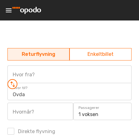
Returflyvning
Enkeltbillet
Hvor fra?
Hvor til?
Ovda
Passagerer
Hvornår?
1 voksen
Direkte flyvning