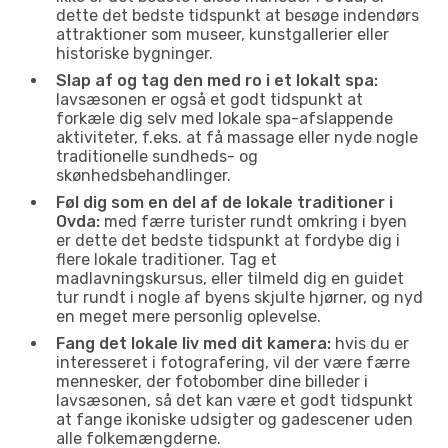
dette det bedste tidspunkt at besøge indendørs
attraktioner som museer, kunstgallerier eller
historiske bygninger.
Slap af og tag den med ro i et lokalt spa:
lavsæsonen er også et godt tidspunkt at
forkæle dig selv med lokale spa-afslappende
aktiviteter, f.eks. at få massage eller nyde nogle
traditionelle sundheds- og
skønhedsbehandlinger.
Føl dig som en del af de lokale traditioner i
Ovda:
med færre turister rundt omkring i byen
er dette det bedste tidspunkt at fordybe dig i
flere lokale traditioner. Tag et
madlavningskursus, eller tilmeld dig en guidet
tur rundt i nogle af byens skjulte hjørner, og nyd
en meget mere personlig oplevelse.
Fang det lokale liv med dit kamera:
hvis du er
interesseret i fotografering, vil der være færre
mennesker, der fotobomber dine billeder i
lavsæsonen, så det kan være et godt tidspunkt
at fange ikoniske udsigter og gadescener uden
alle folkemængderne.