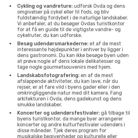
Cykling og vandreture:
udforsk Ovda og dens
omgivelser på cykel eller til fods, og bliv
fuldstændig fordybet i de naturlige landskaber.
Vi anbefaler, at du besøger Ovdas turistkontor
for at få en guide til de vigtigste vandre- og
cykelruter, du kan udforske.
Besøg udendørsmarkederne:
et af de mest
interessante højdepunkter i enhver by ligger i
dens gastronomi. Du kan ikke besøge byen uden
at prøve nogle af dens lokale delikatesser og
tage nogle gourmetsouvenirs med hjem.
Landskabsfotografering:
en af de mest
afslappende aktiviteter, du kan lave, når du
rejser, er at fare vild i byens gader eller i den
omkringliggende natur med dit kamera. Fang
arkitekturen i Ovda, dens gadekunst og dens
smukke landskaber.
Koncerter og udendørsfestivaler:
gå tilbage til
byens turistkontor, da mange byer arrangerer
koncerter og andre kulturfestivaler udendørs i
disse måneder. Tjek deres program for
musikalske begivenheder og kulturelle eller