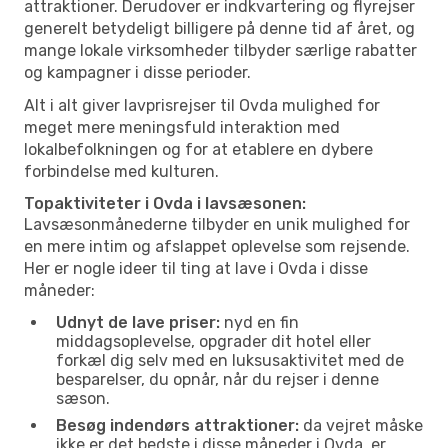
attraktioner. Derudover er indkvartering og flyrejser
generelt betydeligt billigere på denne tid af året, og
mange lokale virksomheder tilbyder særlige rabatter
og kampagner i disse perioder.
Alt i alt giver lavprisrejser til Ovda mulighed for
meget mere meningsfuld interaktion med
lokalbefolkningen og for at etablere en dybere
forbindelse med kulturen.
Topaktiviteter i Ovda i lavsæsonen:
Lavsæsonmånederne tilbyder en unik mulighed for
en mere intim og afslappet oplevelse som rejsende.
Her er nogle ideer til ting at lave i Ovda i disse
måneder:
Udnyt de lave priser:
nyd en fin
middagsoplevelse, opgrader dit hotel eller
forkæl dig selv med en luksusaktivitet med de
besparelser, du opnår, når du rejser i denne
sæson.
Besøg indendørs attraktioner:
da vejret måske
ikke er det bedste i disse måneder i Ovda, er