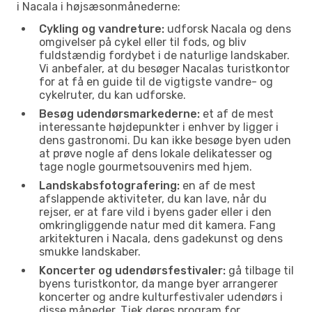
i Nacala i højsæsonmånederne:
Cykling og vandreture:
udforsk Nacala og dens
omgivelser på cykel eller til fods, og bliv
fuldstændig fordybet i de naturlige landskaber.
Vi anbefaler, at du besøger Nacalas turistkontor
for at få en guide til de vigtigste vandre- og
cykelruter, du kan udforske.
Besøg udendørsmarkederne:
et af de mest
interessante højdepunkter i enhver by ligger i
dens gastronomi. Du kan ikke besøge byen uden
at prøve nogle af dens lokale delikatesser og
tage nogle gourmetsouvenirs med hjem.
Landskabsfotografering:
en af de mest
afslappende aktiviteter, du kan lave, når du
rejser, er at fare vild i byens gader eller i den
omkringliggende natur med dit kamera. Fang
arkitekturen i Nacala, dens gadekunst og dens
smukke landskaber.
Koncerter og udendørsfestivaler:
gå tilbage til
byens turistkontor, da mange byer arrangerer
koncerter og andre kulturfestivaler udendørs i
disse måneder. Tjek deres program for