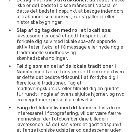
ikke er det bedste i disse måneder i Nacala, er
dette det bedste tidspunkt at besøge indendørs
attraktioner som museer, kunstgallerier eller
historiske bygninger.
Slap af og tag den med ro i et lokalt spa:
lavsæsonen er også et godt tidspunkt at
forkæle dig selv med lokale spa-afslappende
aktiviteter, f.eks. at få massage eller nyde nogle
traditionelle sundheds- og
skønhedsbehandlinger.
Føl dig som en del af de lokale traditioner i
Nacala:
med færre turister rundt omkring i byen
er dette det bedste tidspunkt at fordybe dig i
flere lokale traditioner. Tag et
madlavningskursus, eller tilmeld dig en guidet
tur rundt i nogle af byens skjulte hjørner, og nyd
en meget mere personlig oplevelse.
Fang det lokale liv med dit kamera:
hvis du er
interesseret i fotografering, vil der være færre
mennesker, der fotobomber dine billeder i
lavsæsonen, så det kan være et godt tidspunkt
at fange ikoniske udsigter og gadescener uden