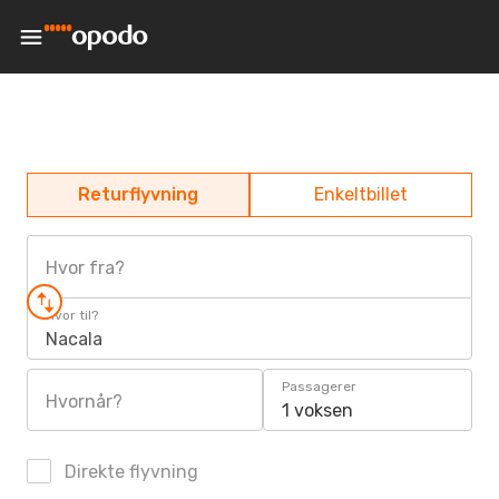
Returflyvning
Enkeltbillet
Hvor fra?
Hvor til?
Nacala
Passagerer
Hvornår?
1 voksen
Direkte flyvning