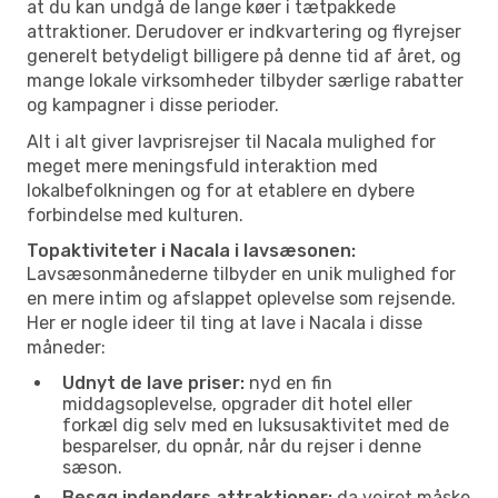
at du kan undgå de lange køer i tætpakkede
attraktioner. Derudover er indkvartering og flyrejser
generelt betydeligt billigere på denne tid af året, og
mange lokale virksomheder tilbyder særlige rabatter
og kampagner i disse perioder.
Alt i alt giver lavprisrejser til Nacala mulighed for
meget mere meningsfuld interaktion med
lokalbefolkningen og for at etablere en dybere
forbindelse med kulturen.
Topaktiviteter i Nacala i lavsæsonen:
Lavsæsonmånederne tilbyder en unik mulighed for
en mere intim og afslappet oplevelse som rejsende.
Her er nogle ideer til ting at lave i Nacala i disse
måneder:
Udnyt de lave priser:
nyd en fin
middagsoplevelse, opgrader dit hotel eller
forkæl dig selv med en luksusaktivitet med de
besparelser, du opnår, når du rejser i denne
sæson.
Besøg indendørs attraktioner:
da vejret måske