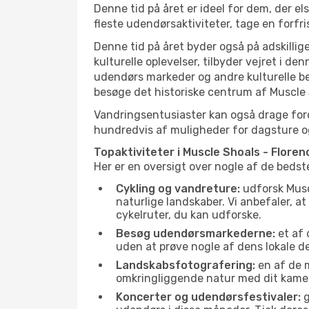
Denne tid på året er ideel for dem, der e
fleste udendørsaktiviteter, tage en forfr
Denne tid på året byder også på adskillige
kulturelle oplevelser, tilbyder vejret i 
udendørs markeder og andre kulturelle be
besøge det historiske centrum af Muscle 
Vandringsentusiaster kan også drage ford
hundredvis af muligheder for dagsture og 
Topaktiviteter i Muscle Shoals - Floren
Her er en oversigt over nogle af de bedst
Cykling og vandreture:
udforsk Muscl
naturlige landskaber. Vi anbefaler, a
cykelruter, du kan udforske.
Besøg udendørsmarkederne:
et af 
uden at prøve nogle af dens lokale 
Landskabsfotografering:
en af de m
omkringliggende natur med dit kamer
Koncerter og udendørsfestivaler:
g