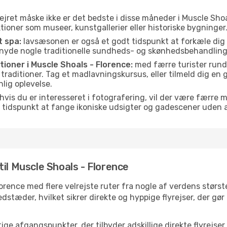
ejret måske ikke er det bedste i disse måneder i Muscle Shoa
ioner som museer, kunstgallerier eller historiske bygninger
t spa:
lavsæsonen er også et godt tidspunkt at forkæle dig
er nyde nogle traditionelle sundheds- og skønhedsbehandling
itioner i Muscle Shoals - Florence:
med færre turister rund
e traditioner. Tag et madlavningskursus, eller tilmeld dig en 
lig oplevelse.
hvis du er interesseret i fotografering, vil der være færre 
 tidspunkt at fange ikoniske udsigter og gadescener uden
il Muscle Shoals - Florence
lorence med flere velrejste ruter fra nogle af verdens størs
dstæder, hvilket sikrer direkte og hyppige flyrejser, der gø
ge afgangspunkter, der tilbyder adskillige direkte flyrejser 