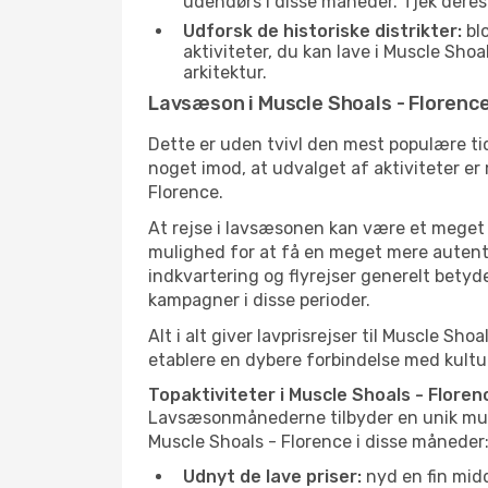
udendørs i disse måneder. Tjek deres
Udforsk de historiske distrikter:
blo
aktiviteter, du kan lave i Muscle Sho
arkitektur.
Lavsæson i Muscle Shoals - Florenc
Dette er uden tvivl den mest populære tid
noget imod, at udvalget af aktiviteter er
Florence.
At rejse i lavsæsonen kan være et meget g
mulighed for at få en meget mere autenti
indkvartering og flyrejser generelt betyde
kampagner i disse perioder.
Alt i alt giver lavprisrejser til Muscle 
etablere en dybere forbindelse med kultu
Topaktiviteter i Muscle Shoals - Floren
Lavsæsonmånederne tilbyder en unik muligh
Muscle Shoals - Florence i disse måneder
Udnyt de lave priser:
nyd en fin midd