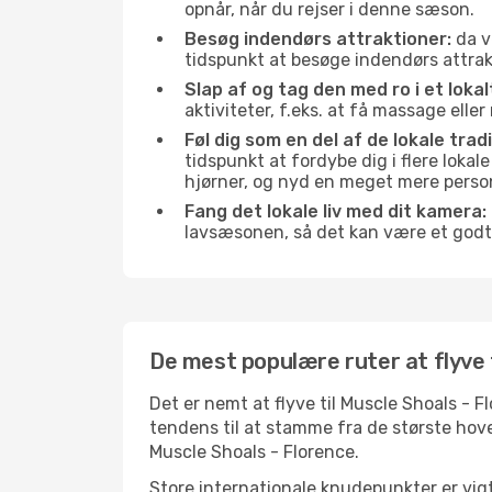
opnår, når du rejser i denne sæson.
Besøg indendørs attraktioner:
da v
tidspunkt at besøge indendørs attrakt
Slap af og tag den med ro i et lokal
aktiviteter, f.eks. at få massage ell
Føl dig som en del af de lokale trad
tidspunkt at fordybe dig i flere lokal
hjørner, og nyd en meget mere person
Fang det lokale liv med dit kamera:
lavsæsonen, så det kan være et godt
De mest populære ruter at flyve t
Det er nemt at flyve til Muscle Shoals - F
tendens til at stamme fra de største hove
Muscle Shoals - Florence.
Store internationale knudepunkter er vigti