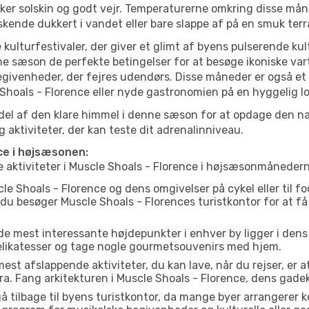
lsker solskin og godt vejr. Temperaturerne omkring disse mån
iskende dukkert i vandet eller bare slappe af på en smuk terr
 kulturfestivaler, der giver et glimt af byens pulserende kul
denne sæson de perfekte betingelser for at besøge ikoniske va
givenheder, der fejres udendørs. Disse måneder er også et g
Shoals - Florence eller nyde gastronomien på en hyggelig lo
el af den klare himmel i denne sæson for at opdage den nat
aktiviteter, der kan teste dit adrenalinniveau.
ce i højsæsonen:
e aktiviteter i Muscle Shoals - Florence i højsæsonmånedern
e Shoals - Florence og dens omgivelser på cykel eller til fo
t du besøger Muscle Shoals - Florences turistkontor for at få
de mest interessante højdepunkter i enhver by ligger i den
delikatesser og tage nogle gourmetsouvenirs med hjem.
est afslappende aktiviteter, du kan lave, når du rejser, er at 
a. Fang arkitekturen i Muscle Shoals - Florence, dens gad
å tilbage til byens turistkontor, da mange byer arrangerer k