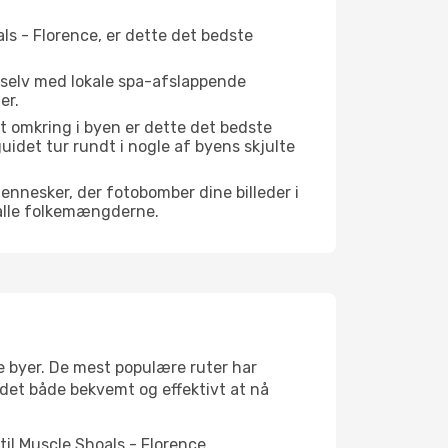
ls - Florence, er dette det bedste
.
 selv med lokale spa-afslappende
er.
t omkring i byen er dette det bedste
guidet tur rundt i nogle af byens skjulte
mennesker, der fotobomber dine billeder i
 alle folkemængderne.
te byer. De mest populære ruter har
r det både bekvemt og effektivt at nå
til Muscle Shoals - Florence