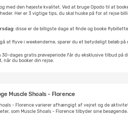
is og med den højeste kvalitet. Ved at bruge Opodo til at booke
der. Her er 3 vigtige tips, du skal huske på for at rejse billi
orsdag:
disse er de billigste dage at finde og booke flybillette
å at flyve i weekenderne, sparer du et betydeligt beløb på di
30-dages gratis prøveperiode får du eksklusive tilbud på di
når du booker din rejse.
ge Muscle Shoals - Florence
hoals - Florence varierer afhængigt af vejret og de aktivitet
viteter, som Muscle Shoals - Florence tilbyder sine besøgende.
e