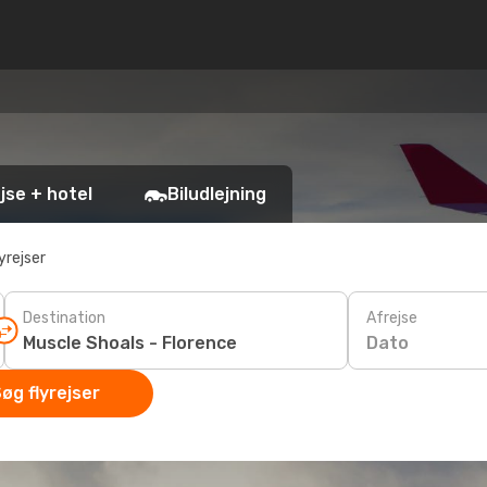
jse + hotel
Biludlejning
yrejser
Destination
Afrejse
Dato
øg flyrejser