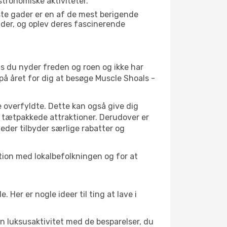
tronomiske aktiviteter.
ste gader er en af de mest berigende
åder, og oplev deres fascinerende
is du nyder freden og roen og ikke har
på året for dig at besøge Muscle Shoals -
 overfyldte. Dette kan også give dig
 tætpakkede attraktioner. Derudover er
heder tilbyder særlige rabatter og
ktion med lokalbefolkningen og for at
er er nogle ideer til ting at lave i
en luksusaktivitet med de besparelser, du