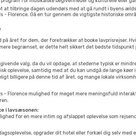
 program for musikalske begivenheder og kulturelle eller gas
t at tilbringe dagen udendørs med at gå rundt i byens æld
als - Florence. Gå en tur gennem de vigtigste historiske omr
e
 på året for dem, der foretrækker at booke lavprisrejser. Hv
 mere begrænset, er dette helt sikkert det bedste tidspunkt 
ivende valg, da du vil opdage, at stederne typisk er mindre
sk oplevelse, samtidig med at du kan undgå de lange køer i
ligt billigere på denne tid af året, og mange lokale virksom
Shoals - Florence mulighed for meget mere meningsfuld intera
ren.
ce i lavsæsonen:
ed for en mere intim og afslappet oplevelse som rejsende. H
:
agsoplevelse, opgrader dit hotel eller forkæl dig selv med 