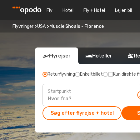
Fly
Hotel
Fly + Hotel
Lej en bil
Flyvninger
USA
Muscle Shoals - Florence
Flyrejser
Hoteller
Re
Returflyvning
Enkeltbillet
Kun direkte fl
Startpunkt
Søg efter flyrejse + hotel
S