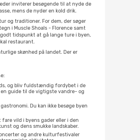
eder inviterer besøgende til at nyde de
asse, mens de nyder en kold drik.
tur og traditioner. For dem, der søger
rtegn i Muscle Shoals - Florence samt
odt tidspunkt at gå lange ture i byen,
kal restaurant.
urlige skønhed på landet. Der er
e:
ds, og bliv fuldstændig fordybet i de
 en guide til de vigtigste vandre- og
s gastronomi. Du kan ikke besøge byen
fare vild i byens gader eller i den
ekunst og dens smukke landskaber.
oncerter og andre kulturfestivaler