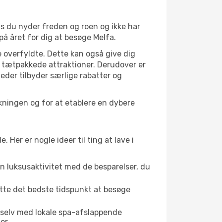
is du nyder freden og roen og ikke har
på året for dig at besøge Melfa.
 overfyldte. Dette kan også give dig
 tætpakkede attraktioner. Derudover er
heder tilbyder særlige rabatter og
lkningen og for at etablere en dybere
er er nogle ideer til ting at lave i
en luksusaktivitet med de besparelser, du
ette det bedste tidspunkt at besøge
 selv med lokale spa-afslappende
er.