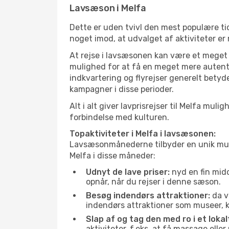
Lavsæson i Melfa
Dette er uden tvivl den mest populære tid
noget imod, at udvalget af aktiviteter er
At rejse i lavsæsonen kan være et meget g
mulighed for at få en meget mere autenti
indkvartering og flyrejser generelt betyde
kampagner i disse perioder.
Alt i alt giver lavprisrejser til Melfa m
forbindelse med kulturen.
Topaktiviteter i Melfa i lavsæsonen:
Lavsæsonmånederne tilbyder en unik muligh
Melfa i disse måneder:
Udnyt de lave priser:
nyd en fin midd
opnår, når du rejser i denne sæson.
Besøg indendørs attraktioner:
da v
indendørs attraktioner som museer, ku
Slap af og tag den med ro i et lokal
aktiviteter, f.eks. at få massage ell