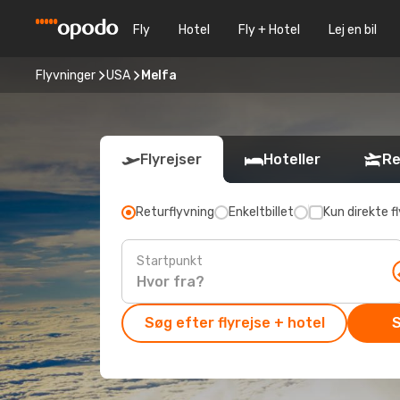
Fly
Hotel
Fly + Hotel
Lej en bil
Flyvninger
USA
Melfa
Flyrejser
Hoteller
Re
Returflyvning
Enkeltbillet
Kun direkte fl
Startpunkt
Søg efter flyrejse + hotel
S