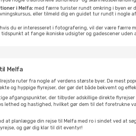
tioner i Melfa:
med færre turister rundt omkring i byen er d
lavningskursus, eller tilmeld dig en guidet tur rundt i nogle
hvis du er interesseret i fotografering, vil der være færre 
 tidspunkt at fange ikoniske udsigter og gadescener uden
il Melfa
velrejste ruter fra nogle af verdens største byer. De mest po
ekte og hyppige flyrejser, der gør det både bekvemt og effek
ge afgangspunkter, der tilbyder adskillige direkte flyrejser
 lethed og hastighed, hvilket gør dem til det foretrukne va
d at planlægge din rejse til Melfa med ro i sindet ved at s
rejse, og gør dig klar til dit eventyr!