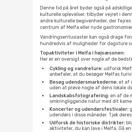
Denne tid på året byder også på adskillige
kulturelle oplevelser, tilbyder vejret i 
andre kulturelle begivenheder, der fejres
centrum af Melfa eller nyde gastronomien
Vandringsentusiaster kan også drage ford
hundredvis af muligheder for dagsture og 
Topaktiviteter i Melfa i højsæsonen:
Her er en oversigt over nogle af de bedst
Cykling og vandreture:
udforsk Melfa
anbefaler, at du besøger Melfas turis
Besøg udendørsmarkederne:
et af 
uden at prøve nogle af dens lokale 
Landskabsfotografering:
en af de m
omkringliggende natur med dit kamer
Koncerter og udendørsfestivaler:
g
udendørs i disse måneder. Tjek deres
Udforsk de historiske distrikter:
blo
aktiviteter, du kan lave i Melfa. Gå 