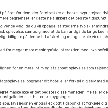
 på året for dem, der foretrækker at booke lavprisrejser. Hv
 mere begrænset, er dette helt sikkert det bedste tidspunkt 
ivende valg, da du vil opdage, at stederne typisk er mindre
sk oplevelse, samtidig med at du kan undgå de lange køer i
ligt billigere på denne tid af året, og mange lokale virksom
ulighed for meget mere meningsfuld interaktion med lokalbefo
ed for en mere intim og afslappet oplevelse som rejsende. H
agsoplevelse, opgrader dit hotel eller forkæl dig selv med 
ejret måske ikke er det bedste i disse måneder i Melfa, er d
nstgallerier eller historiske bygninger.
t spa:
lavsæsonen er også et godt tidspunkt at forkæle dig
er nyde nogle traditionelle sundheds- og skønhedsbehandling