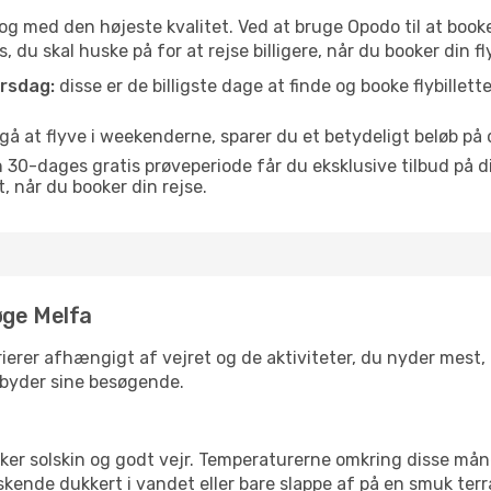
is og med den højeste kvalitet. Ved at bruge Opodo til at booke
 du skal huske på for at rejse billigere, når du booker din fly
orsdag:
disse er de billigste dage at finde og booke flybillette
å at flyve i weekenderne, sparer du et betydeligt beløb på di
30-dages gratis prøveperiode får du eksklusive tilbud på di
når du booker din rejse.
øge Melfa
ierer afhængigt af vejret og de aktiviteter, du nyder mest, nå
ilbyder sine besøgende.
lsker solskin og godt vejr. Temperaturerne omkring disse mån
iskende dukkert i vandet eller bare slappe af på en smuk terr