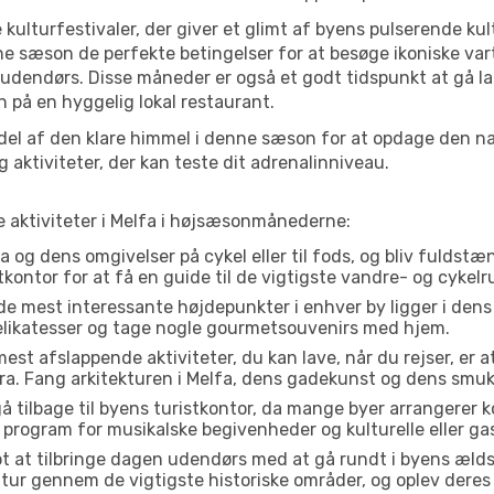
 kulturfestivaler, der giver et glimt af byens pulserende kul
denne sæson de perfekte betingelser for at besøge ikoniske 
 udendørs. Disse måneder er også et godt tidspunkt at gå la
 på en hyggelig lokal restaurant.
el af den klare himmel i denne sæson for at opdage den nat
aktiviteter, der kan teste dit adrenalinniveau.
e aktiviteter i Melfa i højsæsonmånederne:
 og dens omgivelser på cykel eller til fods, og bliv fuldstæn
tkontor for at få en guide til de vigtigste vandre- og cykelr
de mest interessante højdepunkter i enhver by ligger i den
delikatesser og tage nogle gourmetsouvenirs med hjem.
est afslappende aktiviteter, du kan lave, når du rejser, er at 
a. Fang arkitekturen i Melfa, dens gadekunst og dens smuk
å tilbage til byens turistkontor, da mange byer arrangerer k
 program for musikalske begivenheder og kulturelle eller gas
t at tilbringe dagen udendørs med at gå rundt i byens æld
en tur gennem de vigtigste historiske områder, og oplev deres