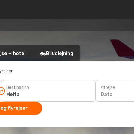
jse + hotel
Biludlejning
yrejser
Destination
Afrejse
Dato
øg flyrejser