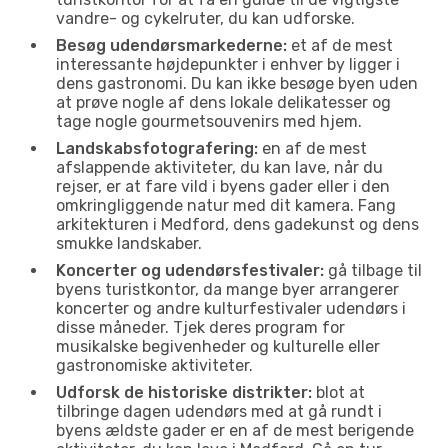
vandre- og cykelruter, du kan udforske.
Besøg udendørsmarkederne:
et af de mest
interessante højdepunkter i enhver by ligger i
dens gastronomi. Du kan ikke besøge byen uden
at prøve nogle af dens lokale delikatesser og
tage nogle gourmetsouvenirs med hjem.
Landskabsfotografering:
en af de mest
afslappende aktiviteter, du kan lave, når du
rejser, er at fare vild i byens gader eller i den
omkringliggende natur med dit kamera. Fang
arkitekturen i Medford, dens gadekunst og dens
smukke landskaber.
Koncerter og udendørsfestivaler:
gå tilbage til
byens turistkontor, da mange byer arrangerer
koncerter og andre kulturfestivaler udendørs i
disse måneder. Tjek deres program for
musikalske begivenheder og kulturelle eller
gastronomiske aktiviteter.
Udforsk de historiske distrikter:
blot at
tilbringe dagen udendørs med at gå rundt i
byens ældste gader er en af de mest berigende