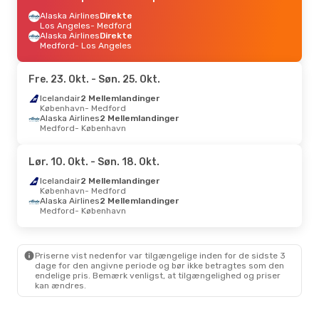
Alaska Airlines
Direkte
Los Angeles
- Medford
Alaska Airlines
Direkte
Medford
- Los Angeles
Fre. 23. Okt.
- Søn. 25. Okt.
Icelandair
2 Mellemlandinger
København
- Medford
Alaska Airlines
2 Mellemlandinger
Medford
- København
Lør. 10. Okt.
- Søn. 18. Okt.
Icelandair
2 Mellemlandinger
København
- Medford
Alaska Airlines
2 Mellemlandinger
Medford
- København
Priserne vist nedenfor var tilgængelige inden for de sidste 3
dage for den angivne periode og bør ikke betragtes som den
endelige pris. Bemærk venligst, at tilgængelighed og priser
kan ændres.