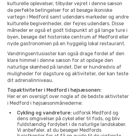
kulturelle oplevelser, tilbyder vejret i denne sæson
de perfekte betingelser for at besøge ikoniske
vartegn i Medford samt udendørs markeder og andre
kulturelle begivenheder, der fejres udendørs. Disse
måneder er også et godt tidspunkt at gå lange ture i
byen, besøge det historiske centrum af Medford eller
nyde gastronomien på en hyggelig lokal restaurant.
Vandringsentusiaster kan også drage fordel af den
klare himmel i denne sæson for at opdage den
naturlige skønhed på landet. Der er hundredvis af
muligheder for dagsture og aktiviteter, der kan teste
dit adrenalinniveau.
Topaktiviteter i Medford i højsæsonen:
Her er en oversigt over nogle af de bedste aktiviteter
i Medford i højsæsonmånederne:
Cykling og vandreture:
udforsk Medford og
dens omgivelser på cykel eller til fods, og bliv
fuldstændig fordybet i de naturlige landskaber.
Vi anbefaler, at du besøger Medfords
turistkontor for at få en guide til de vigtigste