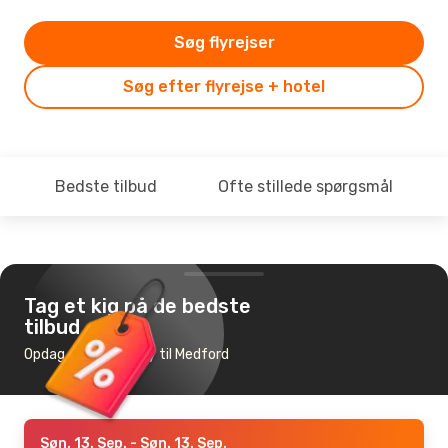
Søg flyrejser
Søg efter flyrejse + hotel
Bedste tilbud
Ofte stillede spørgsmål
Tag et kig på de bedste
tilbud
Opdag de billigste fly til Medford
Søn. 13. Sep.
- Søn. 13. Sep.