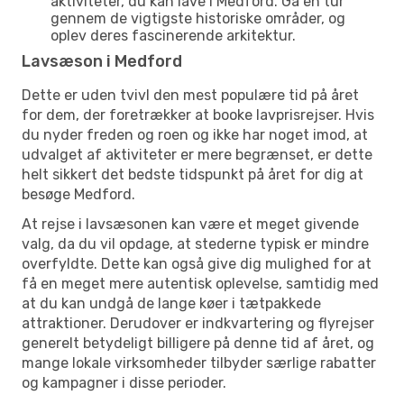
aktiviteter, du kan lave i Medford. Gå en tur
gennem de vigtigste historiske områder, og
oplev deres fascinerende arkitektur.
Lavsæson i Medford
Dette er uden tvivl den mest populære tid på året
for dem, der foretrækker at booke lavprisrejser. Hvis
du nyder freden og roen og ikke har noget imod, at
udvalget af aktiviteter er mere begrænset, er dette
helt sikkert det bedste tidspunkt på året for dig at
besøge Medford.
At rejse i lavsæsonen kan være et meget givende
valg, da du vil opdage, at stederne typisk er mindre
overfyldte. Dette kan også give dig mulighed for at
få en meget mere autentisk oplevelse, samtidig med
at du kan undgå de lange køer i tætpakkede
attraktioner. Derudover er indkvartering og flyrejser
generelt betydeligt billigere på denne tid af året, og
mange lokale virksomheder tilbyder særlige rabatter
og kampagner i disse perioder.