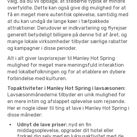
valg, da du vil opdage, at stederne typisk er mindre
overfyldte. Dette kan også give dig mulighed for at
få en meget mere autentisk oplevelse, samtidig med
at du kan undgå de lange køer i tætpakkede
attraktioner. Derudover er indkvartering og flyrejser
generelt betydeligt billigere på denne tid af året, og
mange lokale virksomheder tilbyder særlige rabatter
og kampagner i disse perioder.
Alt i alt giver lavprisrejser til Manley Hot Spring
mulighed for meget mere meningsfuld interaktion
med lokalbefolkningen og for at etablere en dybere
forbindelse med kulturen.
Topaktiviteter i Manley Hot Spring i lavsæsonen:
Lavsæsonmånederne tilbyder en unik mulighed for
en mere intim og afslappet oplevelse som rejsende.
Her er nogle ideer til ting at lave i Manley Hot Spring i
disse måneder:
Udnyt de lave priser:
nyd en fin
middagsoplevelse, opgrader dit hotel eller
forkæl dig selv med en luksusaktivitet med de