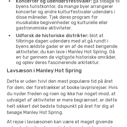
Koncerter og udendørsfestivaler:
gå tilbage til
byens turistkontor, da mange byer arrangerer
koncerter og andre kulturfestivaler udendørs i
disse måneder. Tjek deres program for
musikalske begivenheder og kulturelle eller
gastronomiske aktiviteter.
Udforsk de historiske distrikter:
blot at
tilbringe dagen udendørs med at gå rundt i
byens ældste gader er en af de mest berigende
aktiviteter, du kan lave i Manley Hot Spring. Gå
en tur gennem de vigtigste historiske områder,
og oplev deres fascinerende arkitektur.
Lavsæson i Manley Hot Spring
Dette er uden tvivl den mest populære tid på året
for dem, der foretrækker at booke lavprisrejser. Hvis
du nyder freden og roen og ikke har noget imod, at
udvalget af aktiviteter er mere begrænset, er dette
helt sikkert det bedste tidspunkt på året for dig at
besøge Manley Hot Spring.
At rejse i lavsæsonen kan være et meget givende