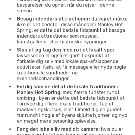
besparelser, du opnår, når du rejser i denne
sæson.
Besøg indendørs attraktioner:
da vejret måske
ikke er det bedste i disse måneder i Manley Hot
Spring, er dette det bedste tidspunkt at besøge
indendørs attraktioner som museer,
kunstgallerier eller historiske bygninger.
Slap af og tag den med ro i et lokalt spa:
lavsæsonen er også et godt tidspunkt at
forkæle dig selv med lokale spa-afslappende
aktiviteter, f.eks. at få massage eller nyde nogle
traditionelle sundheds- og
skønhedsbehandlinger.
Føl dig som en del af de lokale traditioner i
Manley Hot Spring:
med færre turister rundt
omkring i byen er dette det bedste tidspunkt at
fordybe dig i flere lokale traditioner. Tag et
madlavningskursus, eller tilmeld dig en guidet
tur rundt i nogle af byens skjulte hjørner, og nyd
en meget mere personlig oplevelse.
Fang det lokale liv med dit kamera:
hvis du er
interesseret i fotografering, vil der være færre