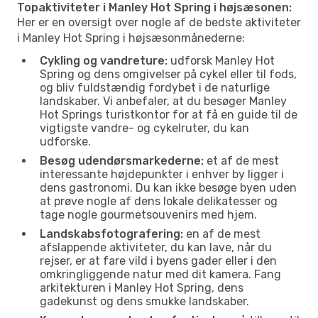
Topaktiviteter i Manley Hot Spring i højsæsonen:
Her er en oversigt over nogle af de bedste aktiviteter
i Manley Hot Spring i højsæsonmånederne:
Cykling og vandreture:
udforsk Manley Hot
Spring og dens omgivelser på cykel eller til fods,
og bliv fuldstændig fordybet i de naturlige
landskaber. Vi anbefaler, at du besøger Manley
Hot Springs turistkontor for at få en guide til de
vigtigste vandre- og cykelruter, du kan
udforske.
Besøg udendørsmarkederne:
et af de mest
interessante højdepunkter i enhver by ligger i
dens gastronomi. Du kan ikke besøge byen uden
at prøve nogle af dens lokale delikatesser og
tage nogle gourmetsouvenirs med hjem.
Landskabsfotografering:
en af de mest
afslappende aktiviteter, du kan lave, når du
rejser, er at fare vild i byens gader eller i den
omkringliggende natur med dit kamera. Fang
arkitekturen i Manley Hot Spring, dens
gadekunst og dens smukke landskaber.