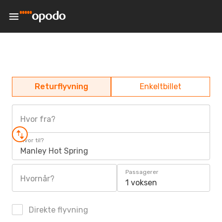
Returflyvning
Enkeltbillet
Hvor fra?
Hvor til?
Manley Hot Spring
Passagerer
Hvornår?
1 voksen
Direkte flyvning