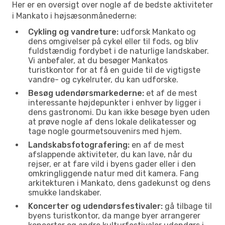
Her er en oversigt over nogle af de bedste aktiviteter
i Mankato i højsæsonmånederne:
Cykling og vandreture:
udforsk Mankato og
dens omgivelser på cykel eller til fods, og bliv
fuldstændig fordybet i de naturlige landskaber.
Vi anbefaler, at du besøger Mankatos
turistkontor for at få en guide til de vigtigste
vandre- og cykelruter, du kan udforske.
Besøg udendørsmarkederne:
et af de mest
interessante højdepunkter i enhver by ligger i
dens gastronomi. Du kan ikke besøge byen uden
at prøve nogle af dens lokale delikatesser og
tage nogle gourmetsouvenirs med hjem.
Landskabsfotografering:
en af de mest
afslappende aktiviteter, du kan lave, når du
rejser, er at fare vild i byens gader eller i den
omkringliggende natur med dit kamera. Fang
arkitekturen i Mankato, dens gadekunst og dens
smukke landskaber.
Koncerter og udendørsfestivaler:
gå tilbage til
byens turistkontor, da mange byer arrangerer