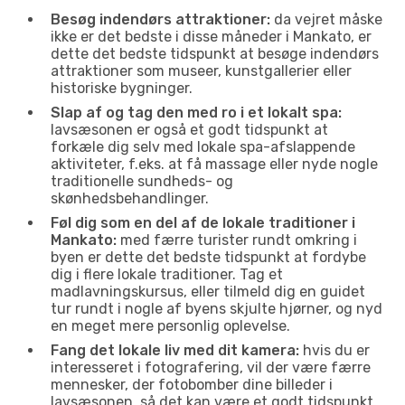
Besøg indendørs attraktioner:
da vejret måske
ikke er det bedste i disse måneder i Mankato, er
dette det bedste tidspunkt at besøge indendørs
attraktioner som museer, kunstgallerier eller
historiske bygninger.
Slap af og tag den med ro i et lokalt spa:
lavsæsonen er også et godt tidspunkt at
forkæle dig selv med lokale spa-afslappende
aktiviteter, f.eks. at få massage eller nyde nogle
traditionelle sundheds- og
skønhedsbehandlinger.
Føl dig som en del af de lokale traditioner i
Mankato:
med færre turister rundt omkring i
byen er dette det bedste tidspunkt at fordybe
dig i flere lokale traditioner. Tag et
madlavningskursus, eller tilmeld dig en guidet
tur rundt i nogle af byens skjulte hjørner, og nyd
en meget mere personlig oplevelse.
Fang det lokale liv med dit kamera:
hvis du er
interesseret i fotografering, vil der være færre
mennesker, der fotobomber dine billeder i
lavsæsonen, så det kan være et godt tidspunkt