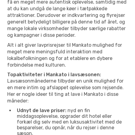
få en meget mere autentisk oplevelse, samtidig med
at du kan undgå de lange køer i tætpakkede
attraktioner. Derudover er indkvartering og flyrejser
generelt betydeligt billigere på denne tid af året, og
mange lokale virksomheder tilbyder særlige rabatter
og kampagner i disse perioder.
Alt i alt giver lavprisrejser til Mankato mulighed for
meget mere meningsfuld interaktion med
lokalbefolkningen og for at etablere en dybere
forbindelse med kulturen.
Topaktiviteter i Mankato i lavsæsonen:
Lavsæsonmånederne tilbyder en unik mulighed for
en mere intim og afslappet oplevelse som rejsende.
Her er nogle ideer til ting at lave i Mankato i disse
måneder:
Udnyt de lave priser:
nyd en fin
middagsoplevelse, opgrader dit hotel eller
forkæl dig selv med en luksusaktivitet med de
besparelser, du opnår, når du rejser i denne
sæson.