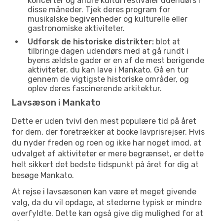
koncerter og andre kulturfestivaler udendørs i
disse måneder. Tjek deres program for
musikalske begivenheder og kulturelle eller
gastronomiske aktiviteter.
Udforsk de historiske distrikter:
blot at
tilbringe dagen udendørs med at gå rundt i
byens ældste gader er en af de mest berigende
aktiviteter, du kan lave i Mankato. Gå en tur
gennem de vigtigste historiske områder, og
oplev deres fascinerende arkitektur.
Lavsæson i Mankato
Dette er uden tvivl den mest populære tid på året
for dem, der foretrækker at booke lavprisrejser. Hvis
du nyder freden og roen og ikke har noget imod, at
udvalget af aktiviteter er mere begrænset, er dette
helt sikkert det bedste tidspunkt på året for dig at
besøge Mankato.
At rejse i lavsæsonen kan være et meget givende
valg, da du vil opdage, at stederne typisk er mindre
overfyldte. Dette kan også give dig mulighed for at