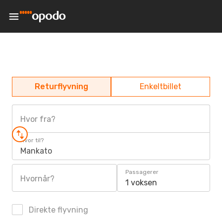
Returflyvning
Enkeltbillet
Hvor fra?
Hvor til?
Mankato
Passagerer
Hvornår?
1 voksen
Direkte flyvning