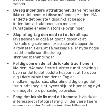
sæson.
Besøg indendørs attraktioner:
da vejret måske
ikke er det bedste i disse måneder i Malden, MA,
er dette det bedste tidspunkt at besøge
indendørs attraktioner som museer,
kunstgallerier eller historiske bygninger.
Slap af og tag den med ro i et lokalt spa:
lavsæsonen er også et godt tidspunkt at
forkæle dig selv med lokale spa-afslappende
aktiviteter, f.eks. at få massage eller nyde nogle
traditionelle sundheds- og
skønhedsbehandlinger.
Føl dig som en del af de lokale traditioner i
Malden, MA:
med færre turister rundt omkring i
byen er dette det bedste tidspunkt at fordybe
dig i flere lokale traditioner. Tag et
madlavningskursus, eller tilmeld dig en guidet
tur rundt i nogle af byens skjulte hjørner, og nyd
en meget mere personlig oplevelse.
Fang det lokale liv med dit kamera:
hvis du er
interesseret i fotografering, vil der være færre
mennesker, der fotobomber dine billeder i