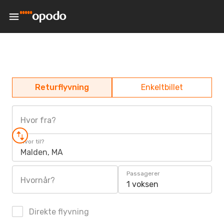
Returflyvning
Enkeltbillet
Hvor fra?
Hvor til?
Malden, MA
Passagerer
Hvornår?
1 voksen
Direkte flyvning