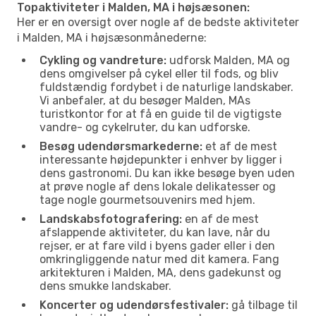
Topaktiviteter i Malden, MA i højsæsonen:
Her er en oversigt over nogle af de bedste aktiviteter
i Malden, MA i højsæsonmånederne:
Cykling og vandreture:
udforsk Malden, MA og
dens omgivelser på cykel eller til fods, og bliv
fuldstændig fordybet i de naturlige landskaber.
Vi anbefaler, at du besøger Malden, MAs
turistkontor for at få en guide til de vigtigste
vandre- og cykelruter, du kan udforske.
Besøg udendørsmarkederne:
et af de mest
interessante højdepunkter i enhver by ligger i
dens gastronomi. Du kan ikke besøge byen uden
at prøve nogle af dens lokale delikatesser og
tage nogle gourmetsouvenirs med hjem.
Landskabsfotografering:
en af de mest
afslappende aktiviteter, du kan lave, når du
rejser, er at fare vild i byens gader eller i den
omkringliggende natur med dit kamera. Fang
arkitekturen i Malden, MA, dens gadekunst og
dens smukke landskaber.
Koncerter og udendørsfestivaler:
gå tilbage til