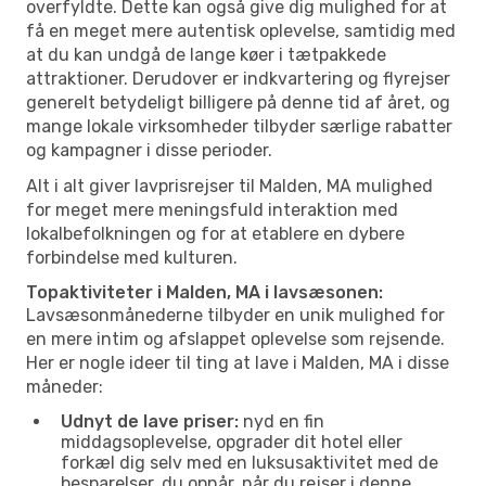
overfyldte. Dette kan også give dig mulighed for at
få en meget mere autentisk oplevelse, samtidig med
at du kan undgå de lange køer i tætpakkede
attraktioner. Derudover er indkvartering og flyrejser
generelt betydeligt billigere på denne tid af året, og
mange lokale virksomheder tilbyder særlige rabatter
og kampagner i disse perioder.
Alt i alt giver lavprisrejser til Malden, MA mulighed
for meget mere meningsfuld interaktion med
lokalbefolkningen og for at etablere en dybere
forbindelse med kulturen.
Topaktiviteter i Malden, MA i lavsæsonen:
Lavsæsonmånederne tilbyder en unik mulighed for
en mere intim og afslappet oplevelse som rejsende.
Her er nogle ideer til ting at lave i Malden, MA i disse
måneder:
Udnyt de lave priser:
nyd en fin
middagsoplevelse, opgrader dit hotel eller
forkæl dig selv med en luksusaktivitet med de
besparelser, du opnår, når du rejser i denne