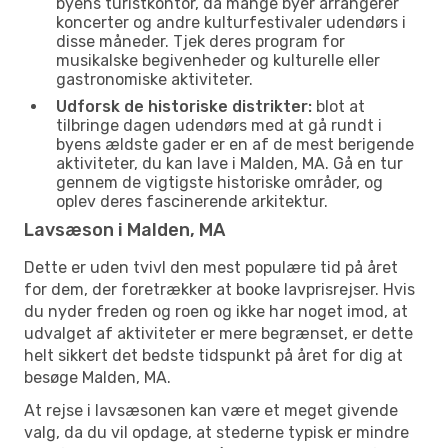
byens turistkontor, da mange byer arrangerer
koncerter og andre kulturfestivaler udendørs i
disse måneder. Tjek deres program for
musikalske begivenheder og kulturelle eller
gastronomiske aktiviteter.
Udforsk de historiske distrikter:
blot at
tilbringe dagen udendørs med at gå rundt i
byens ældste gader er en af de mest berigende
aktiviteter, du kan lave i Malden, MA. Gå en tur
gennem de vigtigste historiske områder, og
oplev deres fascinerende arkitektur.
Lavsæson i Malden, MA
Dette er uden tvivl den mest populære tid på året
for dem, der foretrækker at booke lavprisrejser. Hvis
du nyder freden og roen og ikke har noget imod, at
udvalget af aktiviteter er mere begrænset, er dette
helt sikkert det bedste tidspunkt på året for dig at
besøge Malden, MA.
At rejse i lavsæsonen kan være et meget givende
valg, da du vil opdage, at stederne typisk er mindre