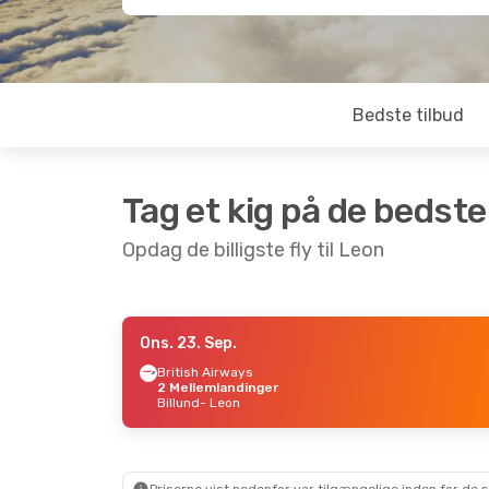
Bedste tilbud
Tag et kig på de bedste
Opdag de billigste fly til Leon
Ons. 23. Sep.
Lør. 12. Sep.
- Søn. 13. Sep.
British Airways
2 Mellemlandinger
Finnair
2 Mellemlandinger
Billund
- Leon
København
- Leon
Iberia
2 Mellemlandinger
Leon
- København