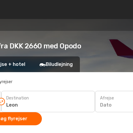
on fra DKK 2660 med Opodo
jse + hotel
Biludlejning
yrejser
Destination
Afrejse
Dato
øg flyrejser