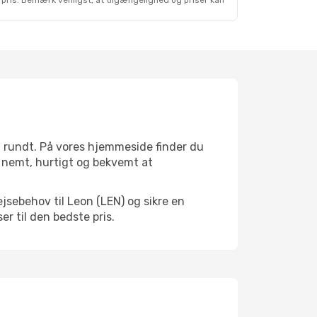
 pris. Bemærk venligst, at tilgængelighed og priser kan
t rundt. På vores hjemmeside finder du
er nemt, hurtigt og bekvemt at
jsebehov til Leon (LEN) og sikre en
ser til den bedste pris.