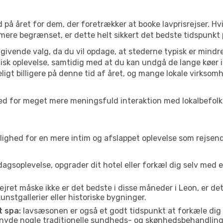
 på året for dem, der foretrækker at booke lavprisrejser. Hv
 mere begrænset, er dette helt sikkert det bedste tidspunkt 
ivende valg, da du vil opdage, at stederne typisk er mindre
sk oplevelse, samtidig med at du kan undgå de lange køer i
ligt billigere på denne tid af året, og mange lokale virksom
lighed for meget mere meningsfuld interaktion med lokalbefol
ed for en mere intim og afslappet oplevelse som rejsende. H
agsoplevelse, opgrader dit hotel eller forkæl dig selv med 
ejret måske ikke er det bedste i disse måneder i Leon, er d
nstgallerier eller historiske bygninger.
t spa:
lavsæsonen er også et godt tidspunkt at forkæle dig
er nyde nogle traditionelle sundheds- og skønhedsbehandling