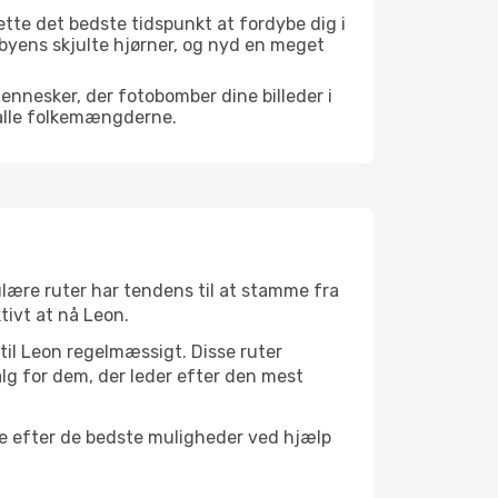
tte det bedste tidspunkt at fordybe dig i
f byens skjulte hjørner, og nyd en meget
mennesker, der fotobomber dine billeder i
 alle folkemængderne.
ulære ruter har tendens til at stamme fra
tivt at nå Leon.
 til Leon regelmæssigt. Disse ruter
lg for dem, der leder efter den mest
øge efter de bedste muligheder ved hjælp