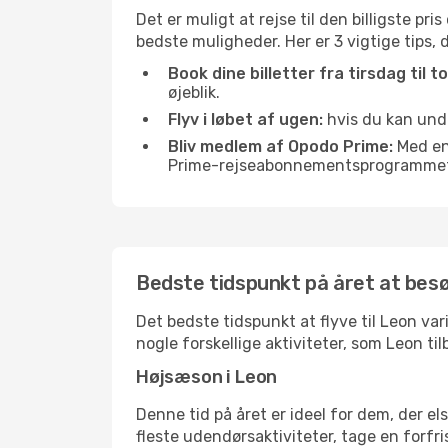
Det er muligt at rejse til den billigste pr
bedste muligheder. Her er 3 vigtige tips, du
Book dine billetter fra tirsdag til t
øjeblik.
Flyv i løbet af ugen:
hvis du kan undg
Bliv medlem af Opodo Prime:
Med en 
Prime-rejseabonnementsprogrammet, 
Bedste tidspunkt på året at bes
Det bedste tidspunkt at flyve til Leon vari
nogle forskellige aktiviteter, som Leon ti
Højsæson i Leon
Denne tid på året er ideel for dem, der e
fleste udendørsaktiviteter, tage en forfr