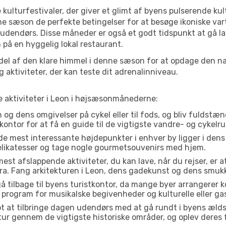
 kulturfestivaler, der giver et glimt af byens pulserende kul
denne sæson de perfekte betingelser for at besøge ikoniske 
 udendørs. Disse måneder er også et godt tidspunkt at gå la
på en hyggelig lokal restaurant.
el af den klare himmel i denne sæson for at opdage den nat
aktiviteter, der kan teste dit adrenalinniveau.
te aktiviteter i Leon i højsæsonmånederne:
og dens omgivelser på cykel eller til fods, og bliv fuldstæn
kontor for at få en guide til de vigtigste vandre- og cykelru
de mest interessante højdepunkter i enhver by ligger i den
delikatesser og tage nogle gourmetsouvenirs med hjem.
est afslappende aktiviteter, du kan lave, når du rejser, er at 
a. Fang arkitekturen i Leon, dens gadekunst og dens smukk
å tilbage til byens turistkontor, da mange byer arrangerer k
 program for musikalske begivenheder og kulturelle eller gas
t at tilbringe dagen udendørs med at gå rundt i byens æld
n tur gennem de vigtigste historiske områder, og oplev deres 