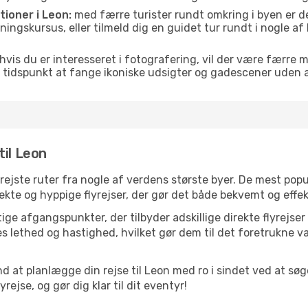
tioner i Leon:
med færre turister rundt omkring i byen er de
vningskursus, eller tilmeld dig en guidet tur rundt i nogle a
hvis du er interesseret i fotografering, vil der være færre 
 tidspunkt at fange ikoniske udsigter og gadescener uden
til Leon
elrejste ruter fra nogle af verdens største byer. De mest pop
ekte og hyppige flyrejser, der gør det både bekvemt og effek
ge afgangspunkter, der tilbyder adskillige direkte flyrejser
 lethed og hastighed, hvilket gør dem til det foretrukne va
nd at planlægge din rejse til Leon med ro i sindet ved at s
rejse, og gør dig klar til dit eventyr!