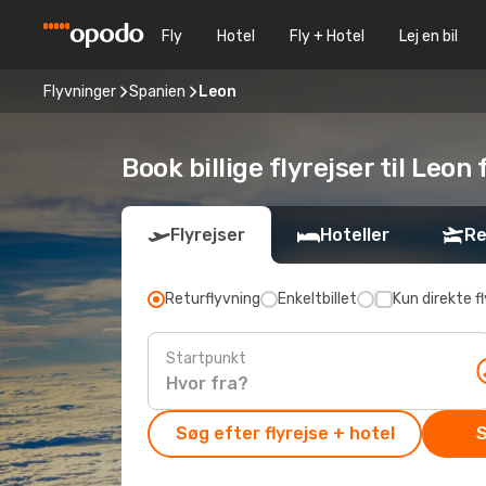
Fly
Hotel
Fly + Hotel
Lej en bil
Flyvninger
Spanien
Leon
Book billige flyrejser til Le
Flyrejser
Hoteller
Re
Returflyvning
Enkeltbillet
Kun direkte fl
Startpunkt
Søg efter flyrejse + hotel
S