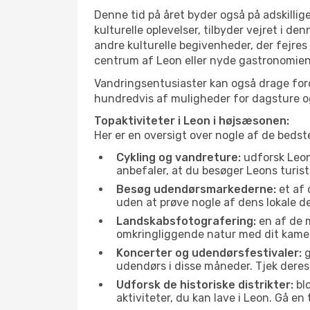
Denne tid på året byder også på adskillige
kulturelle oplevelser, tilbyder vejret i 
andre kulturelle begivenheder, der fejres
centrum af Leon eller nyde gastronomien 
Vandringsentusiaster kan også drage ford
hundredvis af muligheder for dagsture og 
Topaktiviteter i Leon i højsæsonen:
Her er en oversigt over nogle af de beds
Cykling og vandreture:
udforsk Leon 
anbefaler, at du besøger Leons turist
Besøg udendørsmarkederne:
et af 
uden at prøve nogle af dens lokale 
Landskabsfotografering:
en af de m
omkringliggende natur med dit kamer
Koncerter og udendørsfestivaler:
g
udendørs i disse måneder. Tjek deres
Udforsk de historiske distrikter:
blo
aktiviteter, du kan lave i Leon. Gå e