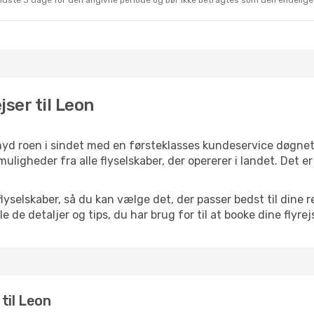
sidste 3 dage for den angivne periode og bør ikke betragtes som den endelige
jser til Leon
 nyd roen i sindet med en førsteklasses kundeservice døgne
 muligheder fra alle flyselskaber, der opererer i landet. Det 
selskaber, så du kan vælge det, der passer bedst til dine re
e de detaljer og tips, du har brug for til at booke dine flyrej
 til Leon