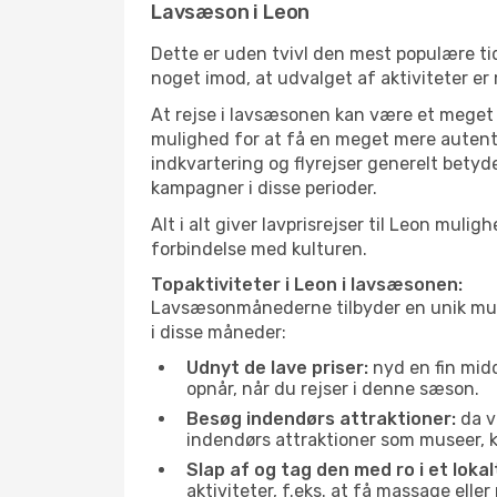
Lavsæson i Leon
Dette er uden tvivl den mest populære tid
noget imod, at udvalget af aktiviteter er
At rejse i lavsæsonen kan være et meget g
mulighed for at få en meget mere autenti
indkvartering og flyrejser generelt betyde
kampagner i disse perioder.
Alt i alt giver lavprisrejser til Leon mu
forbindelse med kulturen.
Topaktiviteter i Leon i lavsæsonen:
Lavsæsonmånederne tilbyder en unik muligh
i disse måneder:
Udnyt de lave priser:
nyd en fin midd
opnår, når du rejser i denne sæson.
Besøg indendørs attraktioner:
da v
indendørs attraktioner som museer, ku
Slap af og tag den med ro i et lokal
aktiviteter, f.eks. at få massage ell