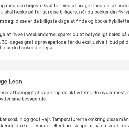
is og med den højeste kvalitet. Ved at bruge Opodo til at booke
 skal huske på for at rejse billigere, når du booker din flyrej
orsdag:
disse er de billigste dage at finde og booke flybillette
å at flyve i weekenderne, sparer du et betydeligt beløb på di
30-dages gratis prøveperiode får du eksklusive tilbud på di
når du booker din rejse.
øge Leon
erer afhængigt af vejret og de aktiviteter, du nyder mest, når
lbyder sine besøgende.
lsker solskin og godt vejr. Temperaturerne omkring disse mån
iskende dukkert i vandet eller bare slappe af på en smuk terr