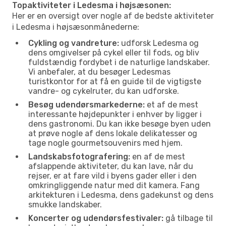
Topaktiviteter i Ledesma i højsæsonen:
Her er en oversigt over nogle af de bedste aktiviteter
i Ledesma i højsæsonmånederne:
Cykling og vandreture:
udforsk Ledesma og
dens omgivelser på cykel eller til fods, og bliv
fuldstændig fordybet i de naturlige landskaber.
Vi anbefaler, at du besøger Ledesmas
turistkontor for at få en guide til de vigtigste
vandre- og cykelruter, du kan udforske.
Besøg udendørsmarkederne:
et af de mest
interessante højdepunkter i enhver by ligger i
dens gastronomi. Du kan ikke besøge byen uden
at prøve nogle af dens lokale delikatesser og
tage nogle gourmetsouvenirs med hjem.
Landskabsfotografering:
en af de mest
afslappende aktiviteter, du kan lave, når du
rejser, er at fare vild i byens gader eller i den
omkringliggende natur med dit kamera. Fang
arkitekturen i Ledesma, dens gadekunst og dens
smukke landskaber.
Koncerter og udendørsfestivaler:
gå tilbage til