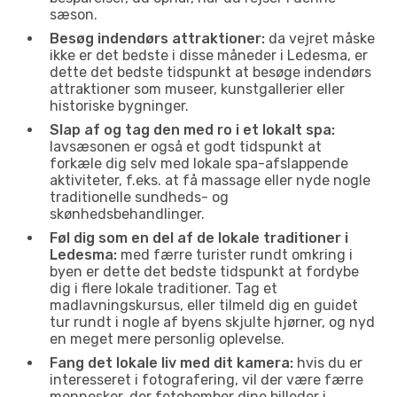
sæson.
Besøg indendørs attraktioner:
da vejret måske
ikke er det bedste i disse måneder i Ledesma, er
dette det bedste tidspunkt at besøge indendørs
attraktioner som museer, kunstgallerier eller
historiske bygninger.
Slap af og tag den med ro i et lokalt spa:
lavsæsonen er også et godt tidspunkt at
forkæle dig selv med lokale spa-afslappende
aktiviteter, f.eks. at få massage eller nyde nogle
traditionelle sundheds- og
skønhedsbehandlinger.
Føl dig som en del af de lokale traditioner i
Ledesma:
med færre turister rundt omkring i
byen er dette det bedste tidspunkt at fordybe
dig i flere lokale traditioner. Tag et
madlavningskursus, eller tilmeld dig en guidet
tur rundt i nogle af byens skjulte hjørner, og nyd
en meget mere personlig oplevelse.
Fang det lokale liv med dit kamera:
hvis du er
interesseret i fotografering, vil der være færre
mennesker, der fotobomber dine billeder i