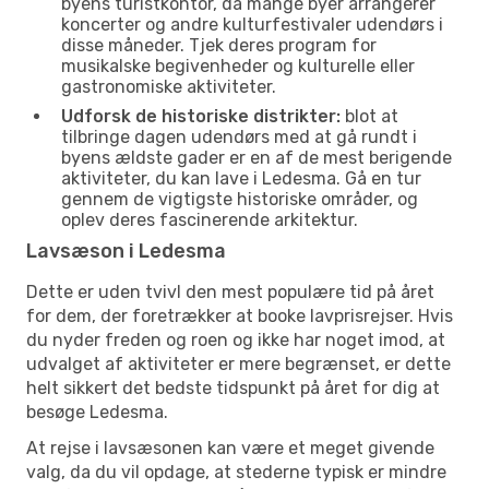
byens turistkontor, da mange byer arrangerer
koncerter og andre kulturfestivaler udendørs i
disse måneder. Tjek deres program for
musikalske begivenheder og kulturelle eller
gastronomiske aktiviteter.
Udforsk de historiske distrikter:
blot at
tilbringe dagen udendørs med at gå rundt i
byens ældste gader er en af de mest berigende
aktiviteter, du kan lave i Ledesma. Gå en tur
gennem de vigtigste historiske områder, og
oplev deres fascinerende arkitektur.
Lavsæson i Ledesma
Dette er uden tvivl den mest populære tid på året
for dem, der foretrækker at booke lavprisrejser. Hvis
du nyder freden og roen og ikke har noget imod, at
udvalget af aktiviteter er mere begrænset, er dette
helt sikkert det bedste tidspunkt på året for dig at
besøge Ledesma.
At rejse i lavsæsonen kan være et meget givende
valg, da du vil opdage, at stederne typisk er mindre