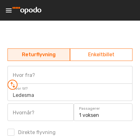
Returflyvning
Enkeltbillet
Hvor fra?
Hvor til?
Ledesma
Passagerer
Hvornår?
1 voksen
Direkte flyvning