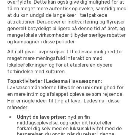
overfyldte. Dette kan også give dig mulighed for at
få en meget mere autentisk oplevelse, samtidig med
at du kan undgå de lange køer i tætpakkede
attraktioner. Derudover er indkvartering og flyrejser
generelt betydeligt billigere på denne tid af året, og
mange lokale virksomheder tilbyder særlige rabatter
og kampagner i disse perioder.
Alt i alt giver lavprisrejser til Ledesma mulighed for
meget mere meningsfuld interaktion med
lokalbefolkningen og for at etablere en dybere
forbindelse med kulturen.
Topaktiviteter i Ledesma i lavsæsonen:
Lavsæsonmånederne tilbyder en unik mulighed for
en mere intim og afslappet oplevelse som rejsende.
Her er nogle ideer til ting at lave i Ledesma i disse
måneder:
Udnyt de lave priser:
nyd en fin
middagsoplevelse, opgrader dit hotel eller
forkæl dig selv med en luksusaktivitet med de
besparelser, du opnår, når du rejser i denne