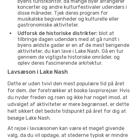
byens turistkontor, da mange byer arrangerer
koncerter og andre kulturfestivaler udendørs i
disse måneder. Tjek deres program for
musikalske begivenheder og kulturelle eller
gastronomiske aktiviteter.
Udforsk de historiske distrikter:
blot at
tilbringe dagen udendørs med at gå rundt i
byens ældste gader er en af de mest berigende
aktiviteter, du kan lave i Lake Nash. Gå en tur
gennem de vigtigste historiske områder, og
oplev deres fascinerende arkitektur.
Lavsæson i Lake Nash
Dette er uden tvivl den mest populære tid på året
for dem, der foretrækker at booke lavprisrejser. Hvis
du nyder freden og roen og ikke har noget imod, at
udvalget af aktiviteter er mere begrænset, er dette
helt sikkert det bedste tidspunkt på året for dig at
besøge Lake Nash.
At rejse i lavsæsonen kan være et meget givende
valg, da du vil opdage, at stederne typisk er mindre