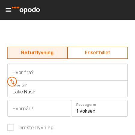
Returflyvning
Enkeltbillet
Hvor fra?
Hvor til?
Lake Nash
Passagerer
Hvornår?
1 voksen
Direkte flyvning