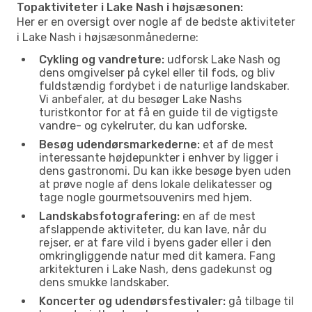
Topaktiviteter i Lake Nash i højsæsonen:
Her er en oversigt over nogle af de bedste aktiviteter
i Lake Nash i højsæsonmånederne:
Cykling og vandreture:
udforsk Lake Nash og
dens omgivelser på cykel eller til fods, og bliv
fuldstændig fordybet i de naturlige landskaber.
Vi anbefaler, at du besøger Lake Nashs
turistkontor for at få en guide til de vigtigste
vandre- og cykelruter, du kan udforske.
Besøg udendørsmarkederne:
et af de mest
interessante højdepunkter i enhver by ligger i
dens gastronomi. Du kan ikke besøge byen uden
at prøve nogle af dens lokale delikatesser og
tage nogle gourmetsouvenirs med hjem.
Landskabsfotografering:
en af de mest
afslappende aktiviteter, du kan lave, når du
rejser, er at fare vild i byens gader eller i den
omkringliggende natur med dit kamera. Fang
arkitekturen i Lake Nash, dens gadekunst og
dens smukke landskaber.
Koncerter og udendørsfestivaler:
gå tilbage til