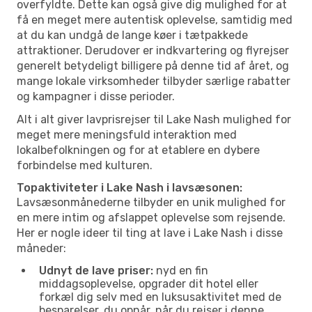
overfyldte. Dette kan også give dig mulighed for at
få en meget mere autentisk oplevelse, samtidig med
at du kan undgå de lange køer i tætpakkede
attraktioner. Derudover er indkvartering og flyrejser
generelt betydeligt billigere på denne tid af året, og
mange lokale virksomheder tilbyder særlige rabatter
og kampagner i disse perioder.
Alt i alt giver lavprisrejser til Lake Nash mulighed for
meget mere meningsfuld interaktion med
lokalbefolkningen og for at etablere en dybere
forbindelse med kulturen.
Topaktiviteter i Lake Nash i lavsæsonen:
Lavsæsonmånederne tilbyder en unik mulighed for
en mere intim og afslappet oplevelse som rejsende.
Her er nogle ideer til ting at lave i Lake Nash i disse
måneder:
Udnyt de lave priser:
nyd en fin
middagsoplevelse, opgrader dit hotel eller
forkæl dig selv med en luksusaktivitet med de
besparelser, du opnår, når du rejser i denne