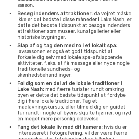
sæson.
Besøg indendørs attraktioner:
da vejret måske
ikke er det bedste i disse måneder i Lake Nash, er
dette det bedste tidspunkt at besøge indendørs
attraktioner som museer, kunstgallerier eller
historiske bygninger.
Slap af og tag den med ro i et lokalt spa:
lavsæsonen er også et godt tidspunkt at
forkæle dig selv med lokale spa-afslappende
aktiviteter, f.eks. at få massage eller nyde nogle
traditionelle sundheds- og
skønhedsbehandlinger.
Føl dig som en del af de lokale traditioner i
Lake Nash:
med færre turister rundt omkring i
byen er dette det bedste tidspunkt at fordybe
dig i flere lokale traditioner. Tag et
madlavningskursus, eller tilmeld dig en guidet
tur rundt i nogle af byens skjulte hjørner, og nyd
en meget mere personlig oplevelse.
Fang det lokale liv med dit kamera:
hvis du er
interesseret i fotografering, vil der være færre
mennesker, der fotobomber dine billeder i