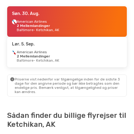
Fre. 18. Sep.
Søn. 30. Aug.
- Fre. 25. Sep.
Icelandair
American Airlines
2 Mellemlandinger
København
2 Mellemlandinger
- Ketchikan, AK
Alaska Airlines
Baltimore
- Ketchikan, AK
2 Mellemlandinger
Ketchikan, AK
- København
Lør. 5. Sep.
American Airlines
2 Mellemlandinger
Baltimore
- Ketchikan, AK
Priserne vist nedenfor var tilgængelige inden for de sidste 3
dage for den angivne periode og bør ikke betragtes som den
endelige pris. Bemærk venligst, at tilgængelighed og priser
kan ændres.
Sådan finder du billige flyrejser til
Ketchikan, AK