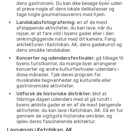
dens gastronomi. Du kan ikke besøge byen uden
at prøve nogle af dens lokale delikatesser og
tage nogle gourmetsouvenirs med hjem.
Landskabsfotografering:
en af de mest
afslappende aktiviteter, du kan lave, når du
rejser, er at fare vild i byens gader eller i den
omkringliggende natur med dit kamera. Fang
arkitekturen i Ketchikan, AK, dens gadekunst og
dens smukke landskaber.
Koncerter og udendørsfestivaler:
gå tilbage til
byens turistkontor, da mange byer arrangerer
koncerter og andre kulturfestivaler udendørs i
disse måneder. Tjek deres program for
musikalske begivenheder og kulturelle eller
gastronomiske aktiviteter.
Udforsk de historiske distrikter:
blot at
tilbringe dagen udendørs med at gå rundt i
byens ældste gader er en af de mest berigende
aktiviteter, du kan lave i Ketchikan, AK. Gå en tur
gennem de vigtigste historiske områder, og
oplev deres fascinerende arkitektur.
Lavsæson i Ketchikan, AK