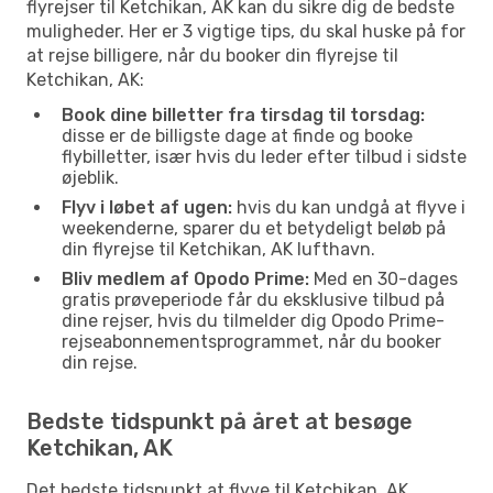
flyrejser til Ketchikan, AK kan du sikre dig de bedste
muligheder. Her er 3 vigtige tips, du skal huske på for
at rejse billigere, når du booker din flyrejse til
Ketchikan, AK:
Book dine billetter fra tirsdag til torsdag:
disse er de billigste dage at finde og booke
flybilletter, især hvis du leder efter tilbud i sidste
øjeblik.
Flyv i løbet af ugen:
hvis du kan undgå at flyve i
weekenderne, sparer du et betydeligt beløb på
din flyrejse til Ketchikan, AK lufthavn.
Bliv medlem af Opodo Prime:
Med en 30-dages
gratis prøveperiode får du eksklusive tilbud på
dine rejser, hvis du tilmelder dig Opodo Prime-
rejseabonnementsprogrammet, når du booker
din rejse.
Bedste tidspunkt på året at besøge
Ketchikan, AK
Det bedste tidspunkt at flyve til Ketchikan, AK