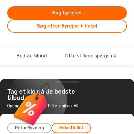
Søg flyrejser
Søg efter flyrejse + hotel
Bedste tilbud
Ofte stillede spørgsmål
Tag et kig på de bedste
tilbud
Opdag de billigste fly til Ketchikan, AK
Returflyvning
Enkeltbillet