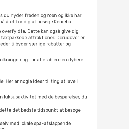
is du nyder freden og roen og ikke har
på året for dig at besøge Kenieba.
 overfyldte. Dette kan også give dig
 tætpakkede attraktioner. Derudover er
heder tilbyder særlige rabatter og
folkningen og for at etablere en dybere
er er nogle ideer til ting at lave i
en luksusaktivitet med de besparelser, du
 dette det bedste tidspunkt at besøge
 selv med lokale spa-afslappende
er.