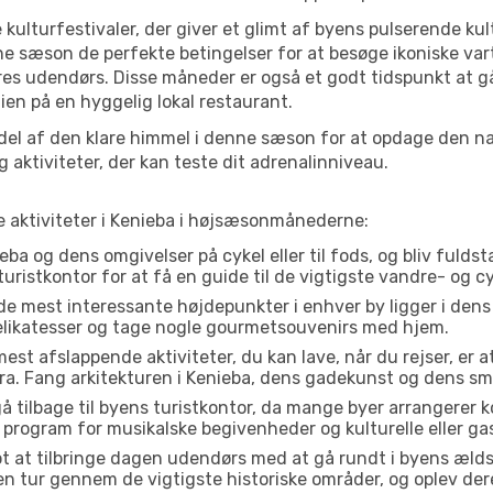
 kulturfestivaler, der giver et glimt af byens pulserende kul
denne sæson de perfekte betingelser for at besøge ikoniske 
res udendørs. Disse måneder er også et godt tidspunkt at gå
en på en hyggelig lokal restaurant.
el af den klare himmel i denne sæson for at opdage den nat
aktiviteter, der kan teste dit adrenalinniveau.
te aktiviteter i Kenieba i højsæsonmånederne:
ba og dens omgivelser på cykel eller til fods, og bliv fulds
turistkontor for at få en guide til de vigtigste vandre- og c
de mest interessante højdepunkter i enhver by ligger i den
delikatesser og tage nogle gourmetsouvenirs med hjem.
est afslappende aktiviteter, du kan lave, når du rejser, er at 
a. Fang arkitekturen i Kenieba, dens gadekunst og dens sm
å tilbage til byens turistkontor, da mange byer arrangerer k
 program for musikalske begivenheder og kulturelle eller gas
t at tilbringe dagen udendørs med at gå rundt i byens æld
å en tur gennem de vigtigste historiske områder, og oplev der