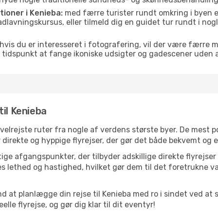
itioner i Kenieba:
med færre turister rundt omkring i byen e
 madlavningskursus, eller tilmeld dig en guidet tur rundt i no
hvis du er interesseret i fotografering, vil der være færre 
 tidspunkt at fange ikoniske udsigter og gadescener uden
til Kenieba
e velrejste ruter fra nogle af verdens største byer. De mest
 direkte og hyppige flyrejser, der gør det både bekvemt og e
ge afgangspunkter, der tilbyder adskillige direkte flyrejser
 lethed og hastighed, hvilket gør dem til det foretrukne va
d at planlægge din rejse til Kenieba med ro i sindet ved at
le flyrejse, og gør dig klar til dit eventyr!