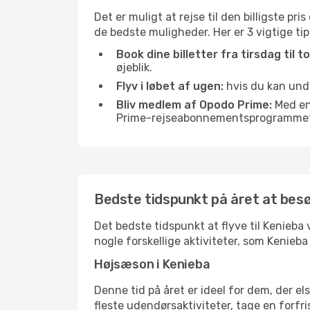
Det er muligt at rejse til den billigste pr
de bedste muligheder. Her er 3 vigtige tips
Book dine billetter fra tirsdag til t
øjeblik.
Flyv i løbet af ugen:
hvis du kan undg
Bliv medlem af Opodo Prime:
Med en 
Prime-rejseabonnementsprogrammet, 
Bedste tidspunkt på året at bes
Det bedste tidspunkt at flyve til Kenieba v
nogle forskellige aktiviteter, som Kenieba
Højsæson i Kenieba
Denne tid på året er ideel for dem, der e
fleste udendørsaktiviteter, tage en forfr