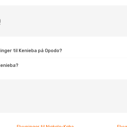
Q
ninger til Kenieba på Opodo?
Kenieba?
Flyvninger til Niokolo-Koba
Flyv