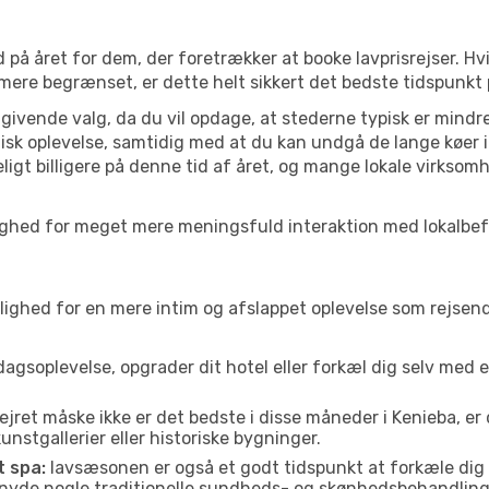
 på året for dem, der foretrækker at booke lavprisrejser. Hv
 mere begrænset, er dette helt sikkert det bedste tidspunkt 
ivende valg, da du vil opdage, at stederne typisk er mindre
sk oplevelse, samtidig med at du kan undgå de lange køer i
ligt billigere på denne tid af året, og mange lokale virksom
 mulighed for meget mere meningsfuld interaktion med lokalbe
ed for en mere intim og afslappet oplevelse som rejsende. H
agsoplevelse, opgrader dit hotel eller forkæl dig selv med 
ejret måske ikke er det bedste i disse måneder i Kenieba, er
nstgallerier eller historiske bygninger.
t spa:
lavsæsonen er også et godt tidspunkt at forkæle dig
er nyde nogle traditionelle sundheds- og skønhedsbehandling