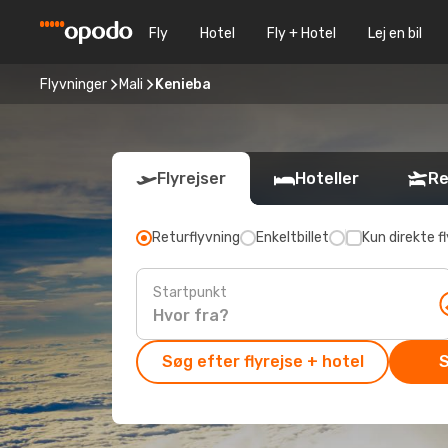
Fly
Hotel
Fly + Hotel
Lej en bil
Flyvninger
Mali
Kenieba
Flyrejser
Hoteller
Re
Returflyvning
Enkeltbillet
Kun direkte fl
Startpunkt
Søg efter flyrejse + hotel
S