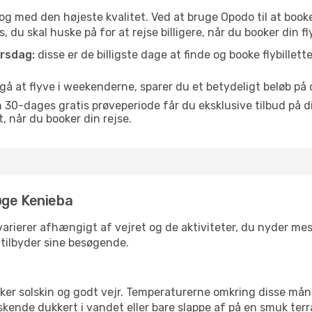
is og med den højeste kvalitet. Ved at bruge Opodo til at booke
, du skal huske på for at rejse billigere, når du booker din fly
orsdag:
disse er de billigste dage at finde og booke flybillette
å at flyve i weekenderne, sparer du et betydeligt beløb på di
30-dages gratis prøveperiode får du eksklusive tilbud på di
når du booker din rejse.
øge Kenieba
arierer afhængigt af vejret og de aktiviteter, du nyder mest, 
 tilbyder sine besøgende.
lsker solskin og godt vejr. Temperaturerne omkring disse mån
iskende dukkert i vandet eller bare slappe af på en smuk terr