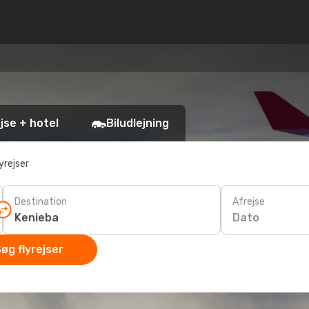
jse + hotel
Biludlejning
yrejser
Destination
Afrejse
Dato
øg flyrejser