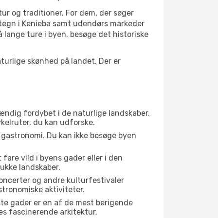
tur og traditioner. For dem, der søger
vartegn i Kenieba samt udendørs markeder
 lange ture i byen, besøge det historiske
urlige skønhed på landet. Der er
tændig fordybet i de naturlige landskaber.
ykelruter, du kan udforske.
s gastronomi. Du kan ikke besøge byen
fare vild i byens gader eller i den
ukke landskaber.
oncerter og andre kulturfestivaler
tronomiske aktiviteter.
ste gader er en af de mest berigende
es fascinerende arkitektur.