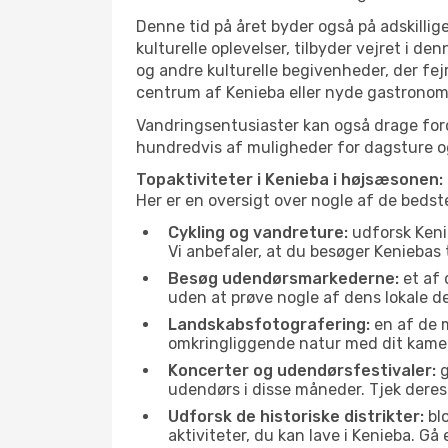
Denne tid på året byder også på adskillige
kulturelle oplevelser, tilbyder vejret i 
og andre kulturelle begivenheder, der fej
centrum af Kenieba eller nyde gastronomi
Vandringsentusiaster kan også drage ford
hundredvis af muligheder for dagsture og 
Topaktiviteter i Kenieba i højsæsonen:
Her er en oversigt over nogle af de beds
Cykling og vandreture:
udforsk Kenie
Vi anbefaler, at du besøger Keniebas 
Besøg udendørsmarkederne:
et af 
uden at prøve nogle af dens lokale 
Landskabsfotografering:
en af de m
omkringliggende natur med dit kamer
Koncerter og udendørsfestivaler:
g
udendørs i disse måneder. Tjek deres
Udforsk de historiske distrikter:
blo
aktiviteter, du kan lave i Kenieba. G