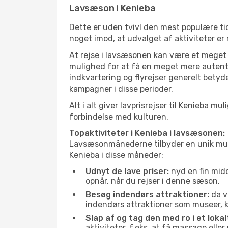
Lavsæson i Kenieba
Dette er uden tvivl den mest populære tid
noget imod, at udvalget af aktiviteter er
At rejse i lavsæsonen kan være et meget g
mulighed for at få en meget mere autenti
indkvartering og flyrejser generelt betyde
kampagner i disse perioder.
Alt i alt giver lavprisrejser til Kenieba
forbindelse med kulturen.
Topaktiviteter i Kenieba i lavsæsonen:
Lavsæsonmånederne tilbyder en unik muligh
Kenieba i disse måneder:
Udnyt de lave priser:
nyd en fin midd
opnår, når du rejser i denne sæson.
Besøg indendørs attraktioner:
da v
indendørs attraktioner som museer, ku
Slap af og tag den med ro i et lokal
aktiviteter, f.eks. at få massage ell