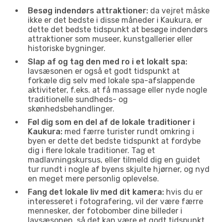
Besøg indendørs attraktioner:
da vejret måske
ikke er det bedste i disse måneder i Kaukura, er
dette det bedste tidspunkt at besøge indendørs
attraktioner som museer, kunstgallerier eller
historiske bygninger.
Slap af og tag den med ro i et lokalt spa:
lavsæsonen er også et godt tidspunkt at
forkæle dig selv med lokale spa-afslappende
aktiviteter, f.eks. at få massage eller nyde nogle
traditionelle sundheds- og
skønhedsbehandlinger.
Føl dig som en del af de lokale traditioner i
Kaukura:
med færre turister rundt omkring i
byen er dette det bedste tidspunkt at fordybe
dig i flere lokale traditioner. Tag et
madlavningskursus, eller tilmeld dig en guidet
tur rundt i nogle af byens skjulte hjørner, og nyd
en meget mere personlig oplevelse.
Fang det lokale liv med dit kamera:
hvis du er
interesseret i fotografering, vil der være færre
mennesker, der fotobomber dine billeder i
lavsæsonen, så det kan være et godt tidspunkt