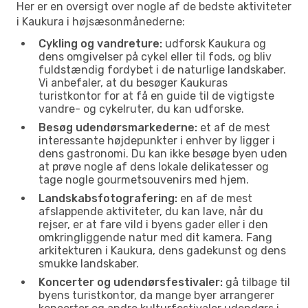
Her er en oversigt over nogle af de bedste aktiviteter
i Kaukura i højsæsonmånederne:
Cykling og vandreture:
udforsk Kaukura og
dens omgivelser på cykel eller til fods, og bliv
fuldstændig fordybet i de naturlige landskaber.
Vi anbefaler, at du besøger Kaukuras
turistkontor for at få en guide til de vigtigste
vandre- og cykelruter, du kan udforske.
Besøg udendørsmarkederne:
et af de mest
interessante højdepunkter i enhver by ligger i
dens gastronomi. Du kan ikke besøge byen uden
at prøve nogle af dens lokale delikatesser og
tage nogle gourmetsouvenirs med hjem.
Landskabsfotografering:
en af de mest
afslappende aktiviteter, du kan lave, når du
rejser, er at fare vild i byens gader eller i den
omkringliggende natur med dit kamera. Fang
arkitekturen i Kaukura, dens gadekunst og dens
smukke landskaber.
Koncerter og udendørsfestivaler:
gå tilbage til
byens turistkontor, da mange byer arrangerer