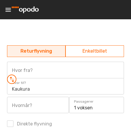
Returflyvning
Enkeltbillet
Hvor fra?
Hvor til?
Kaukura
Passagerer
Hvornår?
1 voksen
Direkte flyvning