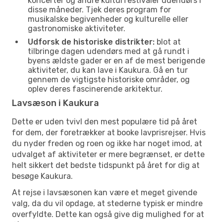
koncerter og andre kulturfestivaler udendørs i
disse måneder. Tjek deres program for
musikalske begivenheder og kulturelle eller
gastronomiske aktiviteter.
Udforsk de historiske distrikter:
blot at
tilbringe dagen udendørs med at gå rundt i
byens ældste gader er en af de mest berigende
aktiviteter, du kan lave i Kaukura. Gå en tur
gennem de vigtigste historiske områder, og
oplev deres fascinerende arkitektur.
Lavsæson i Kaukura
Dette er uden tvivl den mest populære tid på året
for dem, der foretrækker at booke lavprisrejser. Hvis
du nyder freden og roen og ikke har noget imod, at
udvalget af aktiviteter er mere begrænset, er dette
helt sikkert det bedste tidspunkt på året for dig at
besøge Kaukura.
At rejse i lavsæsonen kan være et meget givende
valg, da du vil opdage, at stederne typisk er mindre
overfyldte. Dette kan også give dig mulighed for at