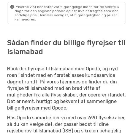
Turkish Airlines
1 Mellemlanding
Priserne vist nedenfor var tilgængelige inden for de sidste 3
Islamabad
- København
dage for den angivne periode og bør ikke betragtes som den
endelige pris. Bemærk venligst, at tilgængelighed og priser
kan ændres.
Sådan finder du billige flyrejser til
Islamabad
Book din flyrejse til Islamabad med Opodo, og nyd
roen i sindet med en førsteklasses kundeservice
døgnet rundt. På vores hjemmeside finder du din
flyrejse til Islamabad med en bred vifte af
muligheder fra alle flyselskaber, der opererer i landet.
Det er nemt, hurtigt og bekvemt at sammenligne
billige flyrejser med Opodo.
Hos Opodo samarbejder vi med over 690 flyselskaber,
så du kan vælge det, der passer bedst til dine
rejsebehov til Islamabad (ISB) og sikre en behagelig