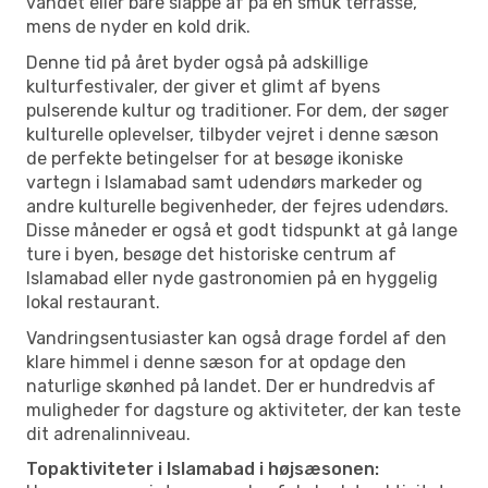
vandet eller bare slappe af på en smuk terrasse,
mens de nyder en kold drik.
Denne tid på året byder også på adskillige
kulturfestivaler, der giver et glimt af byens
pulserende kultur og traditioner. For dem, der søger
kulturelle oplevelser, tilbyder vejret i denne sæson
de perfekte betingelser for at besøge ikoniske
vartegn i Islamabad samt udendørs markeder og
andre kulturelle begivenheder, der fejres udendørs.
Disse måneder er også et godt tidspunkt at gå lange
ture i byen, besøge det historiske centrum af
Islamabad eller nyde gastronomien på en hyggelig
lokal restaurant.
Vandringsentusiaster kan også drage fordel af den
klare himmel i denne sæson for at opdage den
naturlige skønhed på landet. Der er hundredvis af
muligheder for dagsture og aktiviteter, der kan teste
dit adrenalinniveau.
Topaktiviteter i Islamabad i højsæsonen: