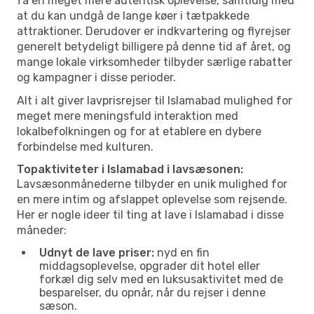
få en meget mere autentisk oplevelse, samtidig med
at du kan undgå de lange køer i tætpakkede
attraktioner. Derudover er indkvartering og flyrejser
generelt betydeligt billigere på denne tid af året, og
mange lokale virksomheder tilbyder særlige rabatter
og kampagner i disse perioder.
Alt i alt giver lavprisrejser til Islamabad mulighed for
meget mere meningsfuld interaktion med
lokalbefolkningen og for at etablere en dybere
forbindelse med kulturen.
Topaktiviteter i Islamabad i lavsæsonen:
Lavsæsonmånederne tilbyder en unik mulighed for
en mere intim og afslappet oplevelse som rejsende.
Her er nogle ideer til ting at lave i Islamabad i disse
måneder:
Udnyt de lave priser:
nyd en fin
middagsoplevelse, opgrader dit hotel eller
forkæl dig selv med en luksusaktivitet med de
besparelser, du opnår, når du rejser i denne
sæson.