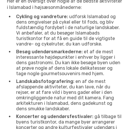
Her er en oversigt over nogle af de bedste aktiviteter
i Islamabad i højsæsonmånederne:
Cykling og vandreture:
udforsk Islamabad og
dens omgivelser på cykel eller til fods, og bliv
fuldstændig fordybet i de naturlige landskaber.
Vi anbefaler, at du besøger Islamabads
turistkontor for at få en guide til de vigtigste
vandre- og cykelruter, du kan udforske.
Besøg udendørsmarkederne:
et af de mest
interessante højdepunkter i enhver by ligger i
dens gastronomi. Du kan ikke besøge byen uden
at prøve nogle af dens lokale delikatesser og
tage nogle gourmetsouvenirs med hjem.
Landskabsfotografering:
en af de mest
afslappende aktiviteter, du kan lave, når du
rejser, er at fare vild i byens gader eller i den
omkringliggende natur med dit kamera. Fang
arkitekturen i Islamabad, dens gadekunst og
dens smukke landskaber.
Koncerter og udendørsfestivaler:
gå tilbage til
byens turistkontor, da mange byer arrangerer
koncerter og andre kulturfestivaler udendørs i