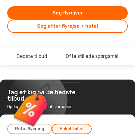
Søg flyrejser
Søg efter flyrejse + hotel
Bedste tilbud
Ofte stillede spørgsmål
Tag et kig på de bedste
tilbud
Opdag de billigste fly til Islamabad
Returflyvning
Enkeltbillet