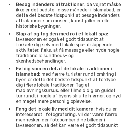
Besøg indendørs attraktioner:
da vejret måske
ikke er det bedste i disse måneder i Islamabad, er
dette det bedste tidspunkt at besøge indendørs
attraktioner som museer, kunstgallerier eller
historiske bygninger.
Slap af og tag den med ro i et lokalt spa:
lavsæsonen er også et godt tidspunkt at
forkæle dig selv med lokale spa-afslappende
aktiviteter, f.eks. at få massage eller nyde nogle
traditionelle sundheds- og
skønhedsbehandlinger.
Føl dig som en del af de lokale traditioner i
Islamabad:
med færre turister rundt omkring i
byen er dette det bedste tidspunkt at fordybe
dig i flere lokale traditioner. Tag et
madlavningskursus, eller tilmeld dig en guidet
tur rundt i nogle af byens skjulte hjørner, og nyd
en meget mere personlig oplevelse.
Fang det lokale liv med dit kamera:
hvis du er
interesseret i fotografering, vil der være færre
mennesker, der fotobomber dine billeder i
lavsæsonen, så det kan være et godt tidspunkt