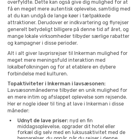
overfyldte. Dette kan også give dig mulighed for at
få en meget mere autentisk oplevelse, samtidig med
at du kan undgå de lange køer i tætpakkede
attraktioner. Derudover er indkvartering og flyrejser
generelt betydeligt billigere på denne tid af året, og
mange lokale virksomheder tilbyder særlige rabatter
og kampagner i disse perioder.
Alt i alt giver lavprisrejser til Inkerman mulighed for
meget mere meningsfuld interaktion med
lokalbefolkningen og for at etablere en dybere
forbindelse med kulturen.
Topaktiviteter i Inkerman i lavsæsonen:
Lavsæsonmånederne tilbyder en unik mulighed for
en mere intim og afslappet oplevelse som rejsende.
Her er nogle ideer til ting at lave i Inkerman i disse
måneder:
Udnyt de lave priser:
nyd en fin
middagsoplevelse, opgrader dit hotel eller
forkæl dig selv med en luksusaktivitet med de
besparelser, du opnår, når du rejser i denne