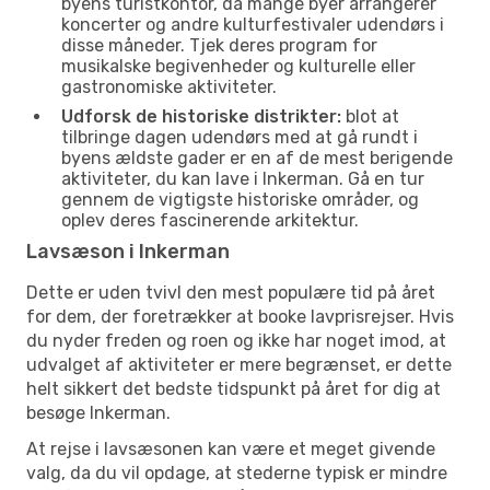
byens turistkontor, da mange byer arrangerer
koncerter og andre kulturfestivaler udendørs i
disse måneder. Tjek deres program for
musikalske begivenheder og kulturelle eller
gastronomiske aktiviteter.
Udforsk de historiske distrikter:
blot at
tilbringe dagen udendørs med at gå rundt i
byens ældste gader er en af de mest berigende
aktiviteter, du kan lave i Inkerman. Gå en tur
gennem de vigtigste historiske områder, og
oplev deres fascinerende arkitektur.
Lavsæson i Inkerman
Dette er uden tvivl den mest populære tid på året
for dem, der foretrækker at booke lavprisrejser. Hvis
du nyder freden og roen og ikke har noget imod, at
udvalget af aktiviteter er mere begrænset, er dette
helt sikkert det bedste tidspunkt på året for dig at
besøge Inkerman.
At rejse i lavsæsonen kan være et meget givende
valg, da du vil opdage, at stederne typisk er mindre