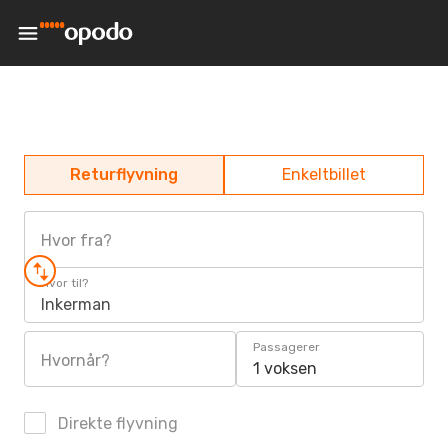
Returflyvning
Enkeltbillet
Hvor fra?
Hvor til?
Inkerman
Passagerer
Hvornår?
1 voksen
Direkte flyvning