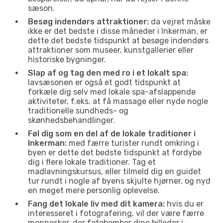
sæson.
Besøg indendørs attraktioner:
da vejret måske
ikke er det bedste i disse måneder i Inkerman, er
dette det bedste tidspunkt at besøge indendørs
attraktioner som museer, kunstgallerier eller
historiske bygninger.
Slap af og tag den med ro i et lokalt spa:
lavsæsonen er også et godt tidspunkt at
forkæle dig selv med lokale spa-afslappende
aktiviteter, f.eks. at få massage eller nyde nogle
traditionelle sundheds- og
skønhedsbehandlinger.
Føl dig som en del af de lokale traditioner i
Inkerman:
med færre turister rundt omkring i
byen er dette det bedste tidspunkt at fordybe
dig i flere lokale traditioner. Tag et
madlavningskursus, eller tilmeld dig en guidet
tur rundt i nogle af byens skjulte hjørner, og nyd
en meget mere personlig oplevelse.
Fang det lokale liv med dit kamera:
hvis du er
interesseret i fotografering, vil der være færre
mennesker, der fotobomber dine billeder i