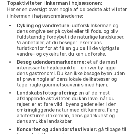
Topaktiviteter i Inkerman i højsæsonen:
Her er en oversigt over nogle af de bedste aktiviteter
i Inkerman i højsæsonmånederne:
Cykling og vandreture:
udforsk Inkerman og
dens omgivelser på cykel eller til fods, og bliv
fuldstændig fordybet i de naturlige landskaber.
Vi anbefaler, at du besøger Inkermans
turistkontor for at få en guide til de vigtigste
vandre- og cykelruter, du kan udforske.
Besøg udendørsmarkederne:
et af de mest
interessante højdepunkter i enhver by ligger i
dens gastronomi. Du kan ikke besøge byen uden
at prøve nogle af dens lokale delikatesser og
tage nogle gourmetsouvenirs med hjem.
Landskabsfotografering:
en af de mest
afslappende aktiviteter, du kan lave, når du
rejser, er at fare vild i byens gader eller i den
omkringliggende natur med dit kamera. Fang
arkitekturen i Inkerman, dens gadekunst og
dens smukke landskaber.
Koncerter og udendørsfestivaler:
gå tilbage til