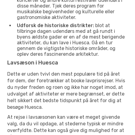
koncerter og andre kulturfestivaler udendørs i
disse måneder. Tjek deres program for
musikalske begivenheder og kulturelle eller
gastronomiske aktiviteter.
Udforsk de historiske distrikter:
blot at
tilbringe dagen udendørs med at gå rundt i
byens ældste gader er en af de mest berigende
aktiviteter, du kan lave i Huesca. Gå en tur
gennem de vigtigste historiske områder, og
oplev deres fascinerende arkitektur.
Lavsæson i Huesca
Dette er uden tvivl den mest populære tid på året
for dem, der foretrækker at booke lavprisrejser. Hvis
du nyder freden og roen og ikke har noget imod, at
udvalget af aktiviteter er mere begrænset, er dette
helt sikkert det bedste tidspunkt på året for dig at
besøge Huesca.
At rejse i lavsæsonen kan være et meget givende
valg, da du vil opdage, at stederne typisk er mindre
overfyldte. Dette kan også give dig mulighed for at