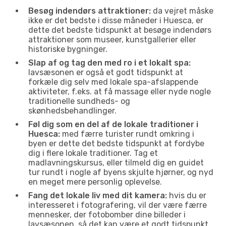
Besøg indendørs attraktioner:
da vejret måske
ikke er det bedste i disse måneder i Huesca, er
dette det bedste tidspunkt at besøge indendørs
attraktioner som museer, kunstgallerier eller
historiske bygninger.
Slap af og tag den med ro i et lokalt spa:
lavsæsonen er også et godt tidspunkt at
forkæle dig selv med lokale spa-afslappende
aktiviteter, f.eks. at få massage eller nyde nogle
traditionelle sundheds- og
skønhedsbehandlinger.
Føl dig som en del af de lokale traditioner i
Huesca:
med færre turister rundt omkring i
byen er dette det bedste tidspunkt at fordybe
dig i flere lokale traditioner. Tag et
madlavningskursus, eller tilmeld dig en guidet
tur rundt i nogle af byens skjulte hjørner, og nyd
en meget mere personlig oplevelse.
Fang det lokale liv med dit kamera:
hvis du er
interesseret i fotografering, vil der være færre
mennesker, der fotobomber dine billeder i
lavsæsonen, så det kan være et godt tidspunkt