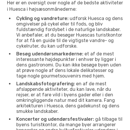
Her er en oversigt over nogle af de bedste aktiviteter
i Huesca i højsæsonmånederne:
Cykling og vandreture:
udforsk Huesca og dens
omgivelser på cykel eller til fods, og bliv
fuldstændig fordybet i de naturlige landskaber.
Vi anbefaler, at du besøger Huescas turistkontor
for at få en guide til de vigtigste vandre- og
cykelruter, du kan udforske.
Besøg udendørsmarkederne:
et af de mest
interessante højdepunkter i enhver by ligger i
dens gastronomi. Du kan ikke besøge byen uden
at prøve nogle af dens lokale delikatesser og
tage nogle gourmetsouvenirs med hjem.
Landskabsfotografering:
en af de mest
afslappende aktiviteter, du kan lave, når du
rejser, er at fare vild i byens gader eller i den
omkringliggende natur med dit kamera. Fang
arkitekturen i Huesca, dens gadekunst og dens
smukke landskaber.
Koncerter og udendørsfestivaler:
gå tilbage til
byens turistkontor, da mange byer arrangerer