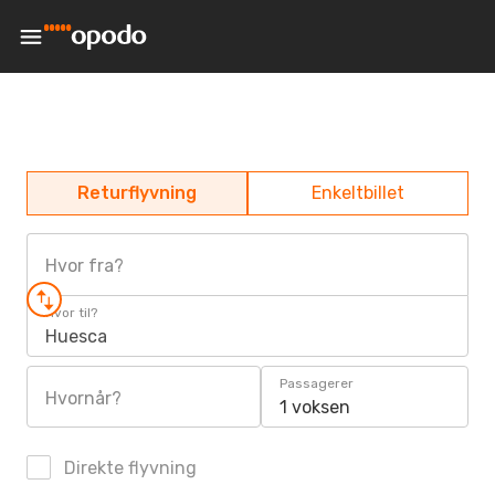
Returflyvning
Enkeltbillet
Hvor fra?
Hvor til?
Huesca
Passagerer
Hvornår?
1 voksen
Direkte flyvning