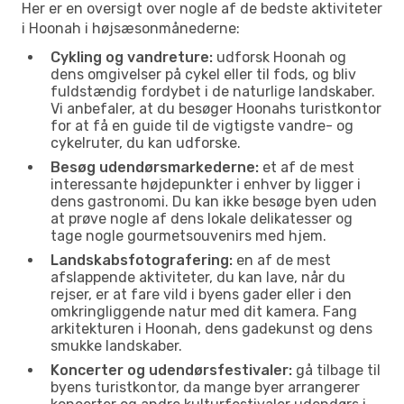
Her er en oversigt over nogle af de bedste aktiviteter
i Hoonah i højsæsonmånederne:
Cykling og vandreture:
udforsk Hoonah og
dens omgivelser på cykel eller til fods, og bliv
fuldstændig fordybet i de naturlige landskaber.
Vi anbefaler, at du besøger Hoonahs turistkontor
for at få en guide til de vigtigste vandre- og
cykelruter, du kan udforske.
Besøg udendørsmarkederne:
et af de mest
interessante højdepunkter i enhver by ligger i
dens gastronomi. Du kan ikke besøge byen uden
at prøve nogle af dens lokale delikatesser og
tage nogle gourmetsouvenirs med hjem.
Landskabsfotografering:
en af de mest
afslappende aktiviteter, du kan lave, når du
rejser, er at fare vild i byens gader eller i den
omkringliggende natur med dit kamera. Fang
arkitekturen i Hoonah, dens gadekunst og dens
smukke landskaber.
Koncerter og udendørsfestivaler:
gå tilbage til
byens turistkontor, da mange byer arrangerer