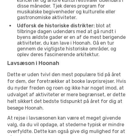
koncerter og andre kulturfestivaler udendørs i
disse måneder. Tjek deres program for
musikalske begivenheder og kulturelle eller
gastronomiske aktiviteter.
Udforsk de historiske distrikter:
blot at
tilbringe dagen udendørs med at gå rundt i
byens ældste gader er en af de mest berigende
aktiviteter, du kan lave i Hoonah. Gå en tur
gennem de vigtigste historiske områder, og
oplev deres fascinerende arkitektur.
Lavsæson i Hoonah
Dette er uden tvivl den mest populære tid på året
for dem, der foretrækker at booke lavprisrejser. Hvis
du nyder freden og roen og ikke har noget imod, at
udvalget af aktiviteter er mere begrænset, er dette
helt sikkert det bedste tidspunkt på året for dig at
besøge Hoonah.
At rejse i lavsæsonen kan være et meget givende
valg, da du vil opdage, at stederne typisk er mindre
overfyldte. Dette kan også give dig mulighed for at