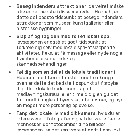
Besøg indendørs attraktioner:
da vejret måske
ikke er det bedste i disse måneder i Hoonah, er
dette det bedste tidspunkt at besøge indendørs
attraktioner som museer, kunstgallerier eller
historiske bygninger.
Slap af og tag den med ro i et lokalt spa:
lavsæsonen er også et godt tidspunkt at
forkæle dig selv med lokale spa-afslappende
aktiviteter, f.eks. at få massage eller nyde nogle
traditionelle sundheds- og
skønhedsbehandlinger.
Føl dig som en del af de lokale traditioner i
Hoonah:
med færre turister rundt omkring i
byen er dette det bedste tidspunkt at fordybe
dig i flere lokale traditioner. Tag et
madlavningskursus, eller tilmeld dig en guidet
tur rundt i nogle af byens skjulte hjørner, og nyd
en meget mere personlig oplevelse.
Fang det lokale liv med dit kamera:
hvis du er
interesseret i fotografering, vil der være færre
mennesker, der fotobomber dine billeder i
lavsæsonen, så det kan være et godt tidspunkt