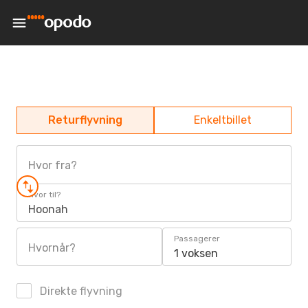
Returflyvning
Enkeltbillet
Hvor fra?
Hvor til?
Hoonah
Passagerer
Hvornår?
1 voksen
Direkte flyvning