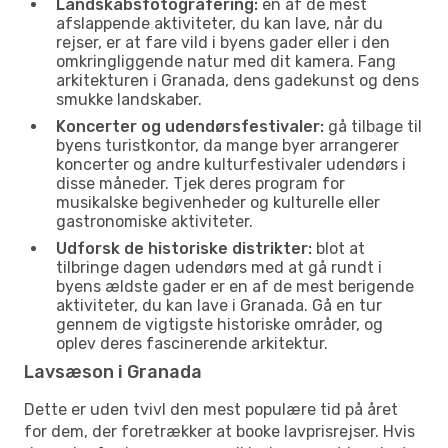
Landskabsfotografering:
en af de mest
afslappende aktiviteter, du kan lave, når du
rejser, er at fare vild i byens gader eller i den
omkringliggende natur med dit kamera. Fang
arkitekturen i Granada, dens gadekunst og dens
smukke landskaber.
Koncerter og udendørsfestivaler:
gå tilbage til
byens turistkontor, da mange byer arrangerer
koncerter og andre kulturfestivaler udendørs i
disse måneder. Tjek deres program for
musikalske begivenheder og kulturelle eller
gastronomiske aktiviteter.
Udforsk de historiske distrikter:
blot at
tilbringe dagen udendørs med at gå rundt i
byens ældste gader er en af de mest berigende
aktiviteter, du kan lave i Granada. Gå en tur
gennem de vigtigste historiske områder, og
oplev deres fascinerende arkitektur.
Lavsæson i Granada
Dette er uden tvivl den mest populære tid på året
for dem, der foretrækker at booke lavprisrejser. Hvis