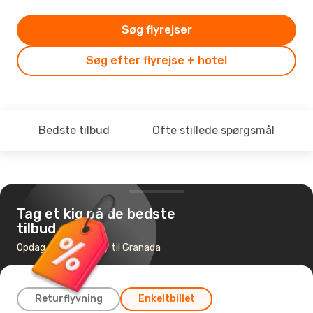
Søg flyrejser
Søg efter flyrejse + hotel
Bedste tilbud
Ofte stillede spørgsmål
Tag et kig på de bedste
tilbud
Opdag de billigste fly til Granada
Returflyvning
Enkeltbillet