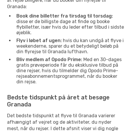
at rejse billigere, når du booker din flyrejse til
Granada:
Book dine billetter fra tirsdag til torsdag:
disse er de billigste dage at finde og booke
flybilletter, især hvis du leder efter tilbud i sidste
øjeblik.
Flyv i løbet af ugen:
hvis du kan undgå at flyve i
weekenderne, sparer du et betydeligt beløb på
din flyrejse til Granada lufthavn.
Bliv medlem af Opodo Prime:
Med en 30-dages
gratis prøveperiode får du eksklusive tilbud på
dine rejser, hvis du tilmelder dig Opodo Prime-
rejseabonnementsprogrammet, når du booker
din rejse.
Bedste tidspunkt på året at besøge
Granada
Det bedste tidspunkt at flyve til Granada varierer
afhængigt af vejret og de aktiviteter, du nyder
mest, når du rejser. I dette afsnit viser vi dig nogle