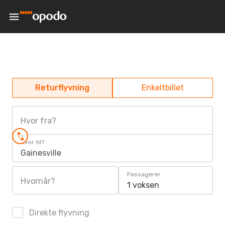
Returflyvning
Enkeltbillet
Hvor fra?
Hvor til?
Gainesville
Passagerer
Hvornår?
1 voksen
Direkte flyvning