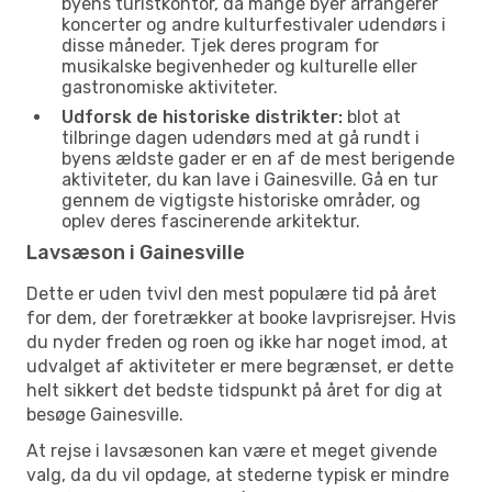
byens turistkontor, da mange byer arrangerer
koncerter og andre kulturfestivaler udendørs i
disse måneder. Tjek deres program for
musikalske begivenheder og kulturelle eller
gastronomiske aktiviteter.
Udforsk de historiske distrikter:
blot at
tilbringe dagen udendørs med at gå rundt i
byens ældste gader er en af de mest berigende
aktiviteter, du kan lave i Gainesville. Gå en tur
gennem de vigtigste historiske områder, og
oplev deres fascinerende arkitektur.
Lavsæson i Gainesville
Dette er uden tvivl den mest populære tid på året
for dem, der foretrækker at booke lavprisrejser. Hvis
du nyder freden og roen og ikke har noget imod, at
udvalget af aktiviteter er mere begrænset, er dette
helt sikkert det bedste tidspunkt på året for dig at
besøge Gainesville.
At rejse i lavsæsonen kan være et meget givende
valg, da du vil opdage, at stederne typisk er mindre