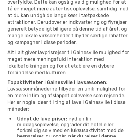
overfyldte. Dette kan også give dig mulighed for at
få en meget mere autentisk oplevelse, samtidig med
at du kan undgå de lange køer i tætpakkede
attraktioner. Derudover er indkvartering og flyrejser
generelt betydeligt billigere på denne tid af året, og
mange lokale virksomheder tilbyder særlige rabatter
og kampagner i disse perioder.
Alt i alt giver lavprisrejser til Gainesville mulighed for
meget mere meningsfuld interaktion med
lokalbefolkningen og for at etablere en dybere
forbindelse med kulturen.
Topaktiviteter i Gainesville i lavsæsonen:
Lavsæsonmånederne tilbyder en unik mulighed for
en mere intim og afslappet oplevelse som rejsende.
Her er nogle ideer til ting at lave i Gainesville i disse
måneder:
Udnyt de lave priser:
nyd en fin
middagsoplevelse, opgrader dit hotel eller
forkæl dig selv med en luksusaktivitet med de
besparelser, du opnår, når du rejser i denne