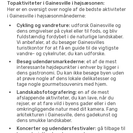
Topaktiviteter i Gainesville i højsæsonen:
Her er en oversigt over nogle af de bedste aktiviteter
i Gainesville i højsæsonmånederne:
Cykling og vandreture:
udforsk Gainesville og
dens omgivelser på cykel eller til fods, og bliv
fuldstændig fordybet i de naturlige landskaber.
Vi anbefaler, at du besøger Gainesvilles
turistkontor for at få en guide til de vigtigste
vandre- og cykelruter, du kan udforske.
Besøg udendørsmarkederne:
et af de mest
interessante højdepunkter i enhver by ligger i
dens gastronomi. Du kan ikke besøge byen uden
at prøve nogle af dens lokale delikatesser og
tage nogle gourmetsouvenirs med hjem.
Landskabsfotografering:
en af de mest
afslappende aktiviteter, du kan lave, når du
rejser, er at fare vild i byens gader eller i den
omkringliggende natur med dit kamera. Fang
arkitekturen i Gainesville, dens gadekunst og
dens smukke landskaber.
Koncerter og udendørsfestivaler:
gå tilbage til