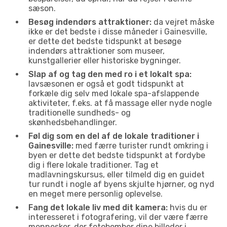
sæson.
Besøg indendørs attraktioner:
da vejret måske
ikke er det bedste i disse måneder i Gainesville,
er dette det bedste tidspunkt at besøge
indendørs attraktioner som museer,
kunstgallerier eller historiske bygninger.
Slap af og tag den med ro i et lokalt spa:
lavsæsonen er også et godt tidspunkt at
forkæle dig selv med lokale spa-afslappende
aktiviteter, f.eks. at få massage eller nyde nogle
traditionelle sundheds- og
skønhedsbehandlinger.
Føl dig som en del af de lokale traditioner i
Gainesville:
med færre turister rundt omkring i
byen er dette det bedste tidspunkt at fordybe
dig i flere lokale traditioner. Tag et
madlavningskursus, eller tilmeld dig en guidet
tur rundt i nogle af byens skjulte hjørner, og nyd
en meget mere personlig oplevelse.
Fang det lokale liv med dit kamera:
hvis du er
interesseret i fotografering, vil der være færre
mennesker, der fotobomber dine billeder i