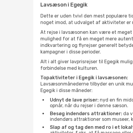
Lavsæson i Egegik
Dette er uden tvivl den mest populære tid
noget imod, at udvalget af aktiviteter er
At rejse i lavsæsonen kan være et meget g
mulighed for at få en meget mere autenti
indkvartering og flyrejser generelt betyde
kampagner i disse perioder.
Alt i alt giver lavprisrejser til Egegik 
forbindelse med kulturen.
Topaktiviteter i Egegik i lavsæsonen:
Lavsæsonmånederne tilbyder en unik muligh
Egegik i disse måneder:
Udnyt de lave priser:
nyd en fin midd
opnår, når du rejser i denne sæson.
Besøg indendørs attraktioner:
da v
indendørs attraktioner som museer, ku
Slap af og tag den med ro i et lokal
aktiviteter, f.eks. at få massage ell