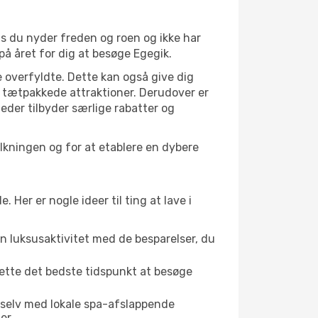
is du nyder freden og roen og ikke har
på året for dig at besøge Egegik.
 overfyldte. Dette kan også give dig
 tætpakkede attraktioner. Derudover er
heder tilbyder særlige rabatter og
olkningen og for at etablere en dybere
er er nogle ideer til ting at lave i
en luksusaktivitet med de besparelser, du
dette det bedste tidspunkt at besøge
 selv med lokale spa-afslappende
er.