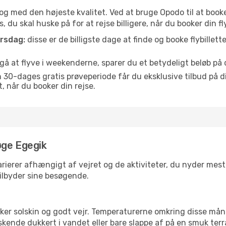
is og med den højeste kvalitet. Ved at bruge Opodo til at booke
 du skal huske på for at rejse billigere, når du booker din fly
orsdag:
disse er de billigste dage at finde og booke flybillette
å at flyve i weekenderne, sparer du et betydeligt beløb på di
30-dages gratis prøveperiode får du eksklusive tilbud på di
når du booker din rejse.
øge Egegik
rierer afhængigt af vejret og de aktiviteter, du nyder mest, n
tilbyder sine besøgende.
lsker solskin og godt vejr. Temperaturerne omkring disse mån
iskende dukkert i vandet eller bare slappe af på en smuk terr