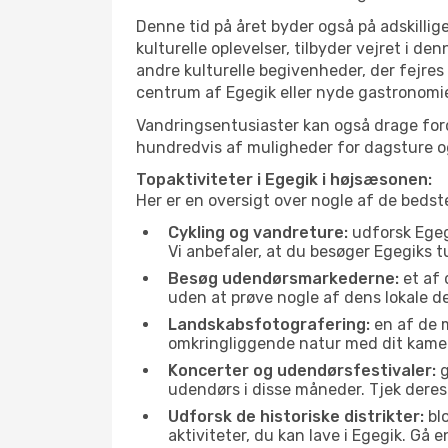
Denne tid på året byder også på adskillige
kulturelle oplevelser, tilbyder vejret i 
andre kulturelle begivenheder, der fejres
centrum af Egegik eller nyde gastronomie
Vandringsentusiaster kan også drage ford
hundredvis af muligheder for dagsture og 
Topaktiviteter i Egegik i højsæsonen:
Her er en oversigt over nogle af de bedst
Cykling og vandreture:
udforsk Egegi
Vi anbefaler, at du besøger Egegiks t
Besøg udendørsmarkederne:
et af 
uden at prøve nogle af dens lokale 
Landskabsfotografering:
en af de m
omkringliggende natur med dit kamer
Koncerter og udendørsfestivaler:
g
udendørs i disse måneder. Tjek deres
Udforsk de historiske distrikter:
blo
aktiviteter, du kan lave i Egegik. Gå