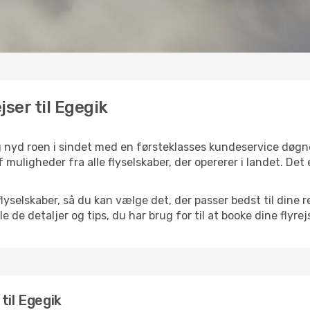
jser til Egegik
og nyd roen i sindet med en førsteklasses kundeservice døg
af muligheder fra alle flyselskaber, der opererer i landet. De
selskaber, så du kan vælge det, der passer bedst til dine re
e de detaljer og tips, du har brug for til at booke dine flyrej
 til Egegik