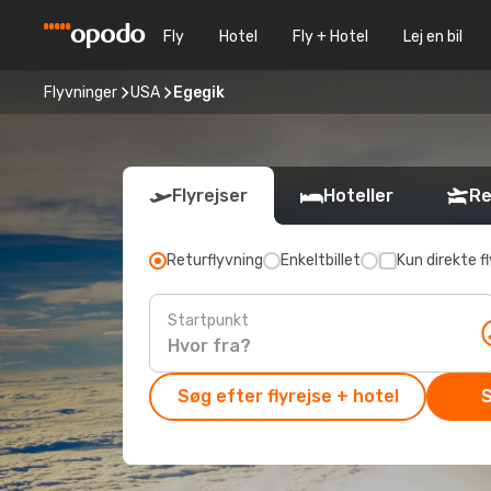
Fly
Hotel
Fly + Hotel
Lej en bil
Flyvninger
USA
Egegik
Flyrejser
Hoteller
Re
Returflyvning
Enkeltbillet
Kun direkte fl
Startpunkt
Søg efter flyrejse + hotel
S