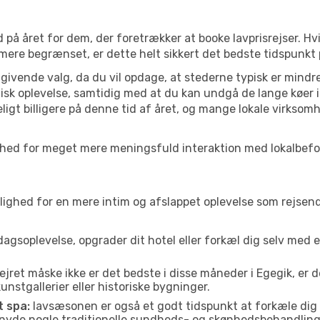
 på året for dem, der foretrækker at booke lavprisrejser. Hv
 mere begrænset, er dette helt sikkert det bedste tidspunkt 
ivende valg, da du vil opdage, at stederne typisk er mindre
sk oplevelse, samtidig med at du kan undgå de lange køer i
ligt billigere på denne tid af året, og mange lokale virksom
mulighed for meget mere meningsfuld interaktion med lokalbef
ed for en mere intim og afslappet oplevelse som rejsende. H
agsoplevelse, opgrader dit hotel eller forkæl dig selv med 
ejret måske ikke er det bedste i disse måneder i Egegik, er 
nstgallerier eller historiske bygninger.
t spa:
lavsæsonen er også et godt tidspunkt at forkæle dig
er nyde nogle traditionelle sundheds- og skønhedsbehandling