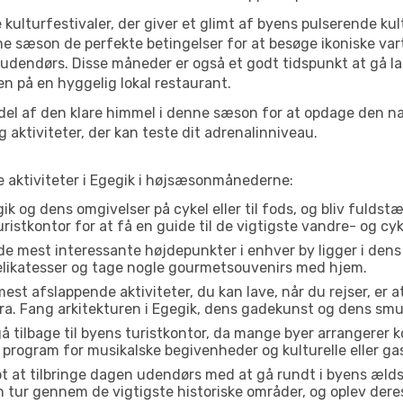
 kulturfestivaler, der giver et glimt af byens pulserende kul
denne sæson de perfekte betingelser for at besøge ikoniske 
 udendørs. Disse måneder er også et godt tidspunkt at gå la
n på en hyggelig lokal restaurant.
el af den klare himmel i denne sæson for at opdage den nat
aktiviteter, der kan teste dit adrenalinniveau.
e aktiviteter i Egegik i højsæsonmånederne:
k og dens omgivelser på cykel eller til fods, og bliv fuldst
uristkontor for at få en guide til de vigtigste vandre- og cy
de mest interessante højdepunkter i enhver by ligger i den
delikatesser og tage nogle gourmetsouvenirs med hjem.
est afslappende aktiviteter, du kan lave, når du rejser, er at 
a. Fang arkitekturen i Egegik, dens gadekunst og dens smu
å tilbage til byens turistkontor, da mange byer arrangerer k
 program for musikalske begivenheder og kulturelle eller gas
t at tilbringe dagen udendørs med at gå rundt i byens æld
 en tur gennem de vigtigste historiske områder, og oplev dere