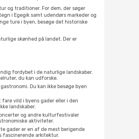
tur og traditioner. For dem, der søger
vartegn i Egegik samt udendørs markeder og
nge ture i byen, besøge det historiske
urlige skønhed på landet. Der er
ændig fordybet i de naturlige landskaber.
kelruter, du kan udforske.
s gastronomi. Du kan ikke besøge byen
fare vild i byens gader eller i den
kke landskaber.
oncerter og andre kulturfestivaler
tronomiske aktiviteter.
ste gader er en af de mest berigende
s fascinerende arkitektur.