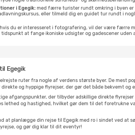
tioner i Egegik:
med færre turister rundt omkring i byen er
 madlavningskursus, eller tilmeld dig en guidet tur rundt i no
hvis du er interesseret i fotografering, vil der være færre 
 tidspunkt at fange ikoniske udsigter og gadescener uden
il Egegik
 velrejste ruter fra nogle af verdens største byer. De mest 
 direkte og hyppige flyrejser, der gør det både bekvemt og e
ge afgangspunkter, der tilbyder adskillige direkte flyrejser
 lethed og hastighed, hvilket gør dem til det foretrukne va
d at planlægge din rejse til Egegik med ro i sindet ved at 
rejse, og gør dig klar til dit eventyr!