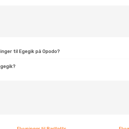
inger til Egegik på Opodo?
Egegik?
Flyvninger til Bartletts
Flyv