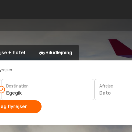
jse + hotel
Biludlejning
yrejser
Destination
Afrejse
Dato
øg flyrejser