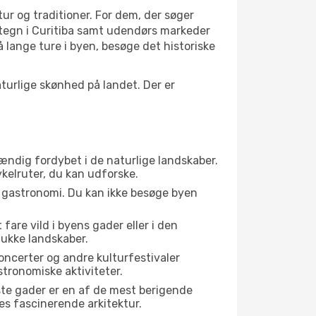
tur og traditioner. For dem, der søger
artegn i Curitiba samt udendørs markeder
 lange ture i byen, besøge det historiske
urlige skønhed på landet. Der er
tændig fordybet i de naturlige landskaber.
ykelruter, du kan udforske.
s gastronomi. Du kan ikke besøge byen
fare vild i byens gader eller i den
ukke landskaber.
oncerter og andre kulturfestivaler
tronomiske aktiviteter.
ste gader er en af de mest berigende
res fascinerende arkitektur.