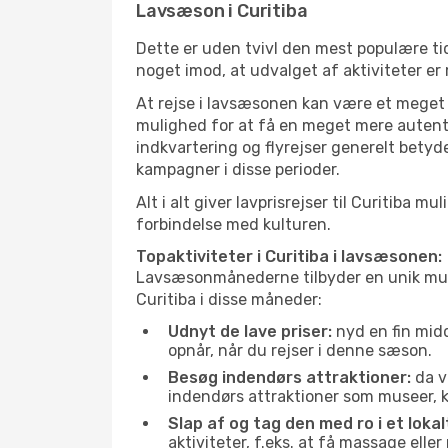
Lavsæson i Curitiba
Dette er uden tvivl den mest populære tid
noget imod, at udvalget af aktiviteter er
At rejse i lavsæsonen kan være et meget g
mulighed for at få en meget mere autenti
indkvartering og flyrejser generelt betyde
kampagner i disse perioder.
Alt i alt giver lavprisrejser til Curitib
forbindelse med kulturen.
Topaktiviteter i Curitiba i lavsæsonen:
Lavsæsonmånederne tilbyder en unik muligh
Curitiba i disse måneder:
Udnyt de lave priser:
nyd en fin midd
opnår, når du rejser i denne sæson.
Besøg indendørs attraktioner:
da v
indendørs attraktioner som museer, ku
Slap af og tag den med ro i et lokal
aktiviteter, f.eks. at få massage ell