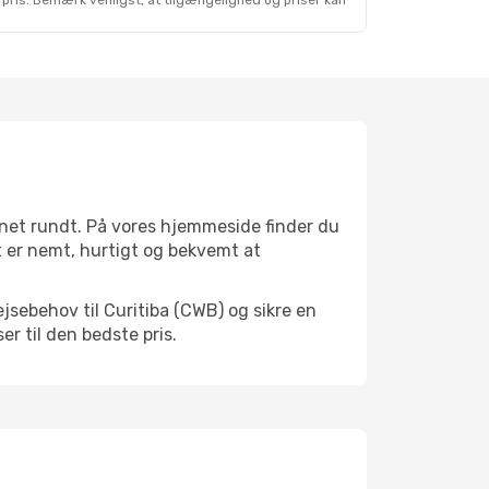
 pris. Bemærk venligst, at tilgængelighed og priser kan
gnet rundt. På vores hjemmeside finder du
Det er nemt, hurtigt og bekvemt at
jsebehov til Curitiba (CWB) og sikre en
ser til den bedste pris.