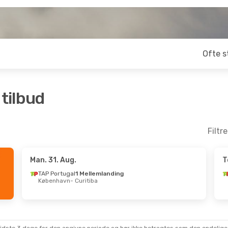
Ofte s
 tilbud
Filtr
Man. 31. Aug.
T
 Okt.
- Man. 2. Nov.
Tor. 17. Sep.
- Ons
TAP Portugal
1 Mellemlanding
København
- Curitiba
Airlines
1 Mellemlanding
TAP Portugal
1 Mel
s Claros
- Curitiba
København
- Curiti
Airlines
1 Mellemlanding
TAP Portugal
1 Mel
ba
- Montes Claros
Curitiba
- Københa