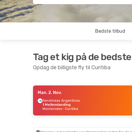
Bedste tilbud
Tag et kig på de bedste
Opdag de billigste fly til Curitiba
Man. 2. Nov.
Lør. 29. Aug.
- Søn. 30. Aug.
Fre. 30.
Aerolineas Argentinas
1 Mellemlanding
LATAM Airlines
Direkte
LATAM 
Montevideo
- Curitiba
Brasilia
- Curitiba
Monte
LATAM Airlines
Direkte
LATAM 
Curitiba
- Brasilia
Curiti