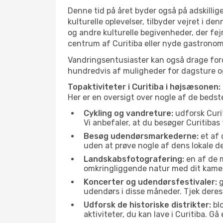
Denne tid på året byder også på adskillige
kulturelle oplevelser, tilbyder vejret i 
og andre kulturelle begivenheder, der fej
centrum af Curitiba eller nyde gastronom
Vandringsentusiaster kan også drage ford
hundredvis af muligheder for dagsture og 
Topaktiviteter i Curitiba i højsæsonen:
Her er en oversigt over nogle af de bedst
Cykling og vandreture:
udforsk Curit
Vi anbefaler, at du besøger Curitibas 
Besøg udendørsmarkederne:
et af 
uden at prøve nogle af dens lokale 
Landskabsfotografering:
en af de m
omkringliggende natur med dit kamer
Koncerter og udendørsfestivaler:
g
udendørs i disse måneder. Tjek deres
Udforsk de historiske distrikter:
blo
aktiviteter, du kan lave i Curitiba. 