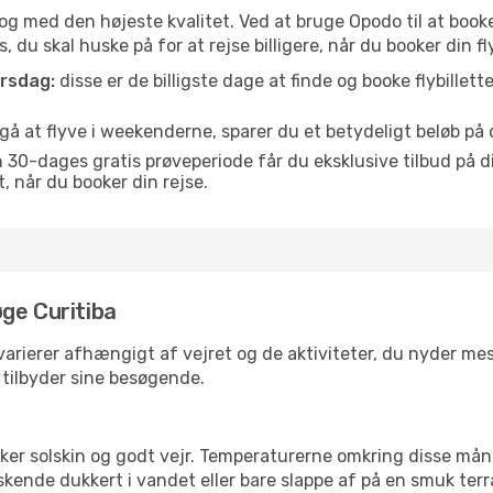
is og med den højeste kvalitet. Ved at bruge Opodo til at booke 
 du skal huske på for at rejse billigere, når du booker din fly
orsdag:
disse er de billigste dage at finde og booke flybillette
å at flyve i weekenderne, sparer du et betydeligt beløb på di
30-dages gratis prøveperiode får du eksklusive tilbud på di
når du booker din rejse.
ge Curitiba
varierer afhængigt af vejret og de aktiviteter, du nyder mest,
a tilbyder sine besøgende.
lsker solskin og godt vejr. Temperaturerne omkring disse mån
iskende dukkert i vandet eller bare slappe af på en smuk terr