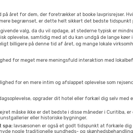
 på året for dem, der foretrækker at booke lavprisrejser. Hv
 mere begrænset, er dette helt sikkert det bedste tidspunkt p
ivende valg, da du vil opdage, at stederne typisk er mindre
sk oplevelse, samtidig med at du kan undgå de lange køer i
ligt billigere på denne tid af året, og mange lokale virksom
a mulighed for meget mere meningsfuld interaktion med lokalbe
ed for en mere intim og afslappet oplevelse som rejsende. H
agsoplevelse, opgrader dit hotel eller forkæl dig selv med 
ejret måske ikke er det bedste i disse måneder i Curitiba, e
nstgallerier eller historiske bygninger.
t spa:
lavsæsonen er også et godt tidspunkt at forkæle dig
er nyde nogle traditionelle sundheds- og skønhedsbehandling