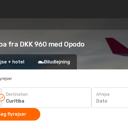
itiba fra DKK 960 med Opodo
jse + hotel
Biludlejning
yrejser
Destination
Afrejse
Dato
øg flyrejser