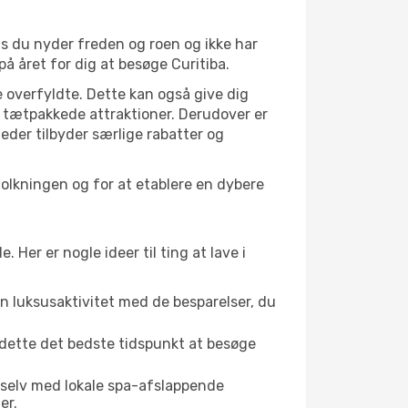
is du nyder freden og roen og ikke har
å året for dig at besøge Curitiba.
 overfyldte. Dette kan også give dig
 tætpakkede attraktioner. Derudover er
heder tilbyder særlige rabatter og
folkningen og for at etablere en dybere
er er nogle ideer til ting at lave i
en luksusaktivitet med de besparelser, du
r dette det bedste tidspunkt at besøge
 selv med lokale spa-afslappende
er.