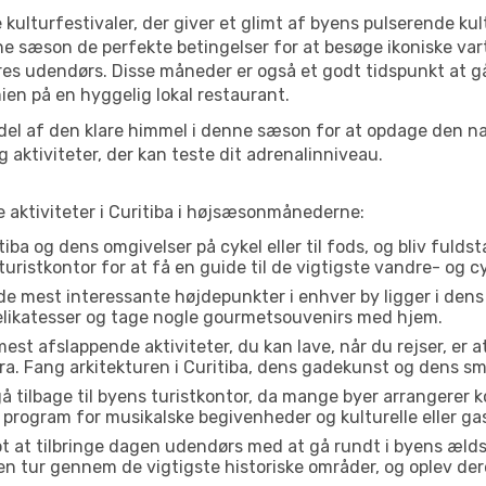
 kulturfestivaler, der giver et glimt af byens pulserende kul
denne sæson de perfekte betingelser for at besøge ikoniske v
res udendørs. Disse måneder er også et godt tidspunkt at gå
ien på en hyggelig lokal restaurant.
el af den klare himmel i denne sæson for at opdage den nat
aktiviteter, der kan teste dit adrenalinniveau.
e aktiviteter i Curitiba i højsæsonmånederne:
iba og dens omgivelser på cykel eller til fods, og bliv fulds
turistkontor for at få en guide til de vigtigste vandre- og c
de mest interessante højdepunkter i enhver by ligger i den
delikatesser og tage nogle gourmetsouvenirs med hjem.
est afslappende aktiviteter, du kan lave, når du rejser, er at 
a. Fang arkitekturen i Curitiba, dens gadekunst og dens sm
å tilbage til byens turistkontor, da mange byer arrangerer k
 program for musikalske begivenheder og kulturelle eller gas
t at tilbringe dagen udendørs med at gå rundt i byens æld
Gå en tur gennem de vigtigste historiske områder, og oplev de