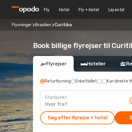
Fly
Hotel
Fly + Hotel
Lej en bil
Flyvninger
Brasilien
Curitiba
Book billige flyrejser til Cur
Flyrejser
Hoteller
Re
Returflyvning
Enkeltbillet
Kun direkte fl
Startpunkt
Søg efter flyrejse + hotel
S