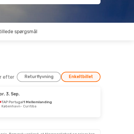
tillede spørgsmål
er efter
Returflyvning
Enkeltbillet
or. 3. Sep.
. 23. Sep.
TAP Portugal
1 Mellemlanding
København
- Curitiba
lemlanding
ba
lemlanding
vn