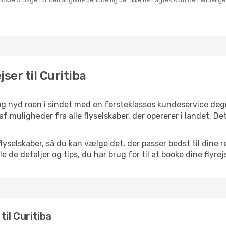
sidste 3 dage for den angivne periode og bør ikke betragtes som den endelige
jser til Curitiba
, og nyd roen i sindet med en førsteklasses kundeservice dø
 af muligheder fra alle flyselskaber, der opererer i landet. 
selskaber, så du kan vælge det, der passer bedst til dine re
e de detaljer og tips, du har brug for til at booke dine flyrej
 til Curitiba