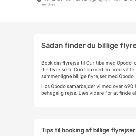
Priserne vist nedenfor var tilgængelige inden for de 
Fre. 4. Sep.
- Tor. 10. Sep.
ændres.
Klm Royal Dutch Airlines
2 Mellemlandinger
København
- Curitiba
Air France
2 Mellemlandinger
Curitiba
- København
Sådan finder du billige flyre
Book din flyrejse til Curitiba med Opodo
din flyrejse til Curitiba med en bred vifte
sammenligne billige flyrejser med Opodo.
Hos Opodo samarbejder vi med over 690 fly
behagelig rejse. Læs videre for at finde all
Tips til booking af billige flyrejser