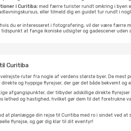
tioner i Curitiba:
med færre turister rundt omkring i byen e
 madlavningskursus, eller tilmeld dig en guidet tur rundt i no
hvis du er interesseret i fotografering, vil der være færre 
 tidspunkt at fange ikoniske udsigter og gadescener uden
il Curitiba
e velrejste ruter fra nogle af verdens største byer. De mest
 direkte og hyppige flyrejser, der gør det både bekvemt og ef
ge afgangspunkter, der tilbyder adskillige direkte flyrejser 
 lethed og hastighed, hvilket gør dem til det foretrukne va
d at planlægge din rejse til Curitiba med ro i sindet ved a
le flyrejse, og gør dig klar til dit eventyr!