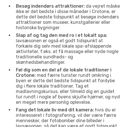
Besøg indendørs attraktioner:
da vejret måske
ikke er det bedste i disse måneder i Crotone, er
dette det bedste tidspunkt at besøge indendørs
attraktioner som museer, kunstgallerier eller
historiske bygninger.
Slap af og tag den med ro i et lokalt spa:
lavsæsonen er også et godt tidspunkt at
forkæle dig selv med lokale spa-afslappende
aktiviteter, f.eks. at få massage eller nyde nogle
traditionelle sundheds- og
skønhedsbehandlinger.
Føl dig som en del af de lokale traditioner i
Crotone:
med færre turister rundt omkring i
byen er dette det bedste tidspunkt at fordybe
dig i flere lokale traditioner. Tag et
madlavningskursus, eller tilmeld dig en guidet
tur rundt i nogle af byens skjulte hjørner, og nyd
en meget mere personlig oplevelse.
Fang det lokale liv med dit kamera:
hvis du er
interesseret i fotografering, vil der være færre
mennesker, der fotobomber dine billeder i
lavsæsonen, så det kan være et godt tidspunkt