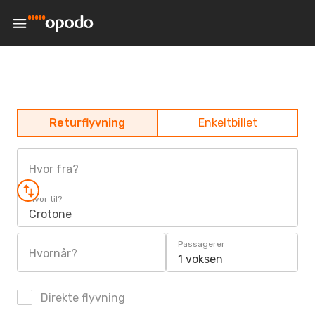
Returflyvning
Enkeltbillet
Hvor fra?
Hvor til?
Crotone
Passagerer
Hvornår?
1 voksen
Direkte flyvning