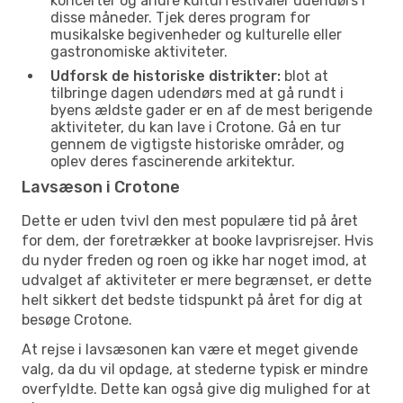
koncerter og andre kulturfestivaler udendørs i
disse måneder. Tjek deres program for
musikalske begivenheder og kulturelle eller
gastronomiske aktiviteter.
Udforsk de historiske distrikter:
blot at
tilbringe dagen udendørs med at gå rundt i
byens ældste gader er en af de mest berigende
aktiviteter, du kan lave i Crotone. Gå en tur
gennem de vigtigste historiske områder, og
oplev deres fascinerende arkitektur.
Lavsæson i Crotone
Dette er uden tvivl den mest populære tid på året
for dem, der foretrækker at booke lavprisrejser. Hvis
du nyder freden og roen og ikke har noget imod, at
udvalget af aktiviteter er mere begrænset, er dette
helt sikkert det bedste tidspunkt på året for dig at
besøge Crotone.
At rejse i lavsæsonen kan være et meget givende
valg, da du vil opdage, at stederne typisk er mindre
overfyldte. Dette kan også give dig mulighed for at