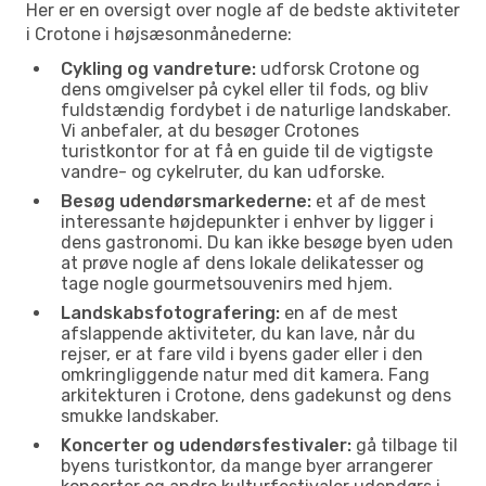
Her er en oversigt over nogle af de bedste aktiviteter
i Crotone i højsæsonmånederne:
Cykling og vandreture:
udforsk Crotone og
dens omgivelser på cykel eller til fods, og bliv
fuldstændig fordybet i de naturlige landskaber.
Vi anbefaler, at du besøger Crotones
turistkontor for at få en guide til de vigtigste
vandre- og cykelruter, du kan udforske.
Besøg udendørsmarkederne:
et af de mest
interessante højdepunkter i enhver by ligger i
dens gastronomi. Du kan ikke besøge byen uden
at prøve nogle af dens lokale delikatesser og
tage nogle gourmetsouvenirs med hjem.
Landskabsfotografering:
en af de mest
afslappende aktiviteter, du kan lave, når du
rejser, er at fare vild i byens gader eller i den
omkringliggende natur med dit kamera. Fang
arkitekturen i Crotone, dens gadekunst og dens
smukke landskaber.
Koncerter og udendørsfestivaler:
gå tilbage til
byens turistkontor, da mange byer arrangerer