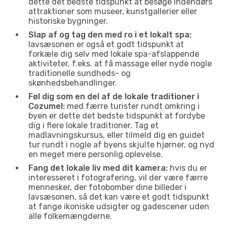
dette det bedste tidspunkt at besøge indendørs
attraktioner som museer, kunstgallerier eller
historiske bygninger.
Slap af og tag den med ro i et lokalt spa:
lavsæsonen er også et godt tidspunkt at
forkæle dig selv med lokale spa-afslappende
aktiviteter, f.eks. at få massage eller nyde nogle
traditionelle sundheds- og
skønhedsbehandlinger.
Føl dig som en del af de lokale traditioner i
Cozumel:
med færre turister rundt omkring i
byen er dette det bedste tidspunkt at fordybe
dig i flere lokale traditioner. Tag et
madlavningskursus, eller tilmeld dig en guidet
tur rundt i nogle af byens skjulte hjørner, og nyd
en meget mere personlig oplevelse.
Fang det lokale liv med dit kamera:
hvis du er
interesseret i fotografering, vil der være færre
mennesker, der fotobomber dine billeder i
lavsæsonen, så det kan være et godt tidspunkt
at fange ikoniske udsigter og gadescener uden
alle folkemængderne.