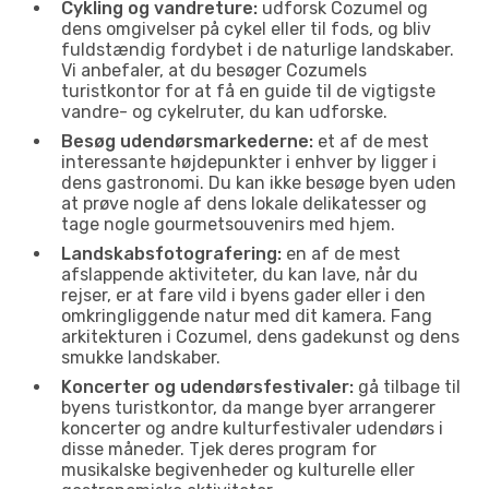
Cykling og vandreture:
udforsk Cozumel og
dens omgivelser på cykel eller til fods, og bliv
fuldstændig fordybet i de naturlige landskaber.
Vi anbefaler, at du besøger Cozumels
turistkontor for at få en guide til de vigtigste
vandre- og cykelruter, du kan udforske.
Besøg udendørsmarkederne:
et af de mest
interessante højdepunkter i enhver by ligger i
dens gastronomi. Du kan ikke besøge byen uden
at prøve nogle af dens lokale delikatesser og
tage nogle gourmetsouvenirs med hjem.
Landskabsfotografering:
en af de mest
afslappende aktiviteter, du kan lave, når du
rejser, er at fare vild i byens gader eller i den
omkringliggende natur med dit kamera. Fang
arkitekturen i Cozumel, dens gadekunst og dens
smukke landskaber.
Koncerter og udendørsfestivaler:
gå tilbage til
byens turistkontor, da mange byer arrangerer
koncerter og andre kulturfestivaler udendørs i
disse måneder. Tjek deres program for
musikalske begivenheder og kulturelle eller