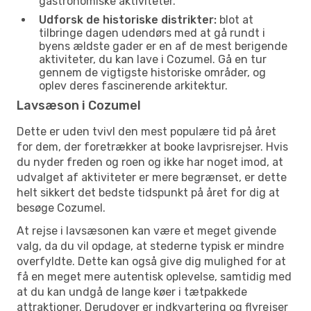
gastronomiske aktiviteter.
Udforsk de historiske distrikter:
blot at
tilbringe dagen udendørs med at gå rundt i
byens ældste gader er en af de mest berigende
aktiviteter, du kan lave i Cozumel. Gå en tur
gennem de vigtigste historiske områder, og
oplev deres fascinerende arkitektur.
Lavsæson i Cozumel
Dette er uden tvivl den mest populære tid på året
for dem, der foretrækker at booke lavprisrejser. Hvis
du nyder freden og roen og ikke har noget imod, at
udvalget af aktiviteter er mere begrænset, er dette
helt sikkert det bedste tidspunkt på året for dig at
besøge Cozumel.
At rejse i lavsæsonen kan være et meget givende
valg, da du vil opdage, at stederne typisk er mindre
overfyldte. Dette kan også give dig mulighed for at
få en meget mere autentisk oplevelse, samtidig med
at du kan undgå de lange køer i tætpakkede
attraktioner. Derudover er indkvartering og flyrejser