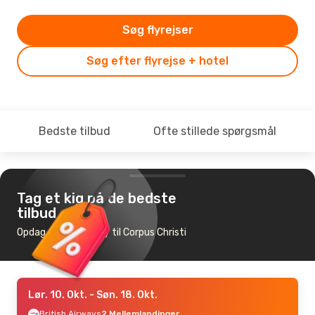
Søg flyrejser
Søg efter flyrejse + hotel
Bedste tilbud
Ofte stillede spørgsmål
Tag et kig på de bedste
tilbud
Opdag de billigste fly til Corpus Christi
Lør. 10. Okt.
- Søn. 18. Okt.
British Airways
2 Mellemlandinger