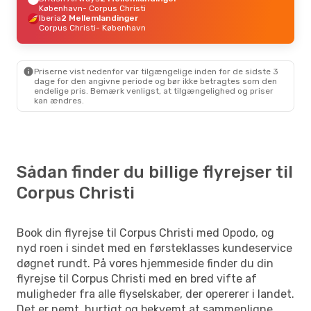
København
- Corpus Christi
Iberia
2 Mellemlandinger
Corpus Christi
- København
Priserne vist nedenfor var tilgængelige inden for de sidste 3
dage for den angivne periode og bør ikke betragtes som den
endelige pris. Bemærk venligst, at tilgængelighed og priser
kan ændres.
Sådan finder du billige flyrejser til
Corpus Christi
Book din flyrejse til Corpus Christi med Opodo, og
nyd roen i sindet med en førsteklasses kundeservice
døgnet rundt. På vores hjemmeside finder du din
flyrejse til Corpus Christi med en bred vifte af
muligheder fra alle flyselskaber, der opererer i landet.
Det er nemt, hurtigt og bekvemt at sammenligne