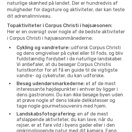
naturlige skønhed på landet. Der er hundredvis af
muligheder for dagsture og aktiviteter, der kan teste
dit adrenalinniveau.
Topaktiviteter i Corpus Christi i højsæsonen:
Her er en oversigt over nogle af de bedste aktiviteter
i Corpus Christi i højsæsonmånederne:
Cykling og vandreture:
udforsk Corpus Christi
og dens omgivelser på cykel eller til fods, og bliv
fuldstændig fordybet i de naturlige landskaber.
Vi anbefaler, at du besøger Corpus Christis
turistkontor for at få en guide til de vigtigste
vandre- og cykelruter, du kan udforske.
Besøg udendørsmarkederne:
et af de mest
interessante højdepunkter i enhver by ligger i
dens gastronomi. Du kan ikke besøge byen uden
at prøve nogle af dens lokale delikatesser og
tage nogle gourmetsouvenirs med hjem.
Landskabsfotografering:
en af de mest
afslappende aktiviteter, du kan lave, når du
rejser, er at fare vild i byens gader eller i den
omkringliggende natur med dit kamera. Fang