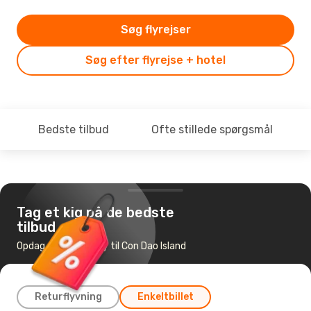
Søg flyrejser
Søg efter flyrejse + hotel
Bedste tilbud
Ofte stillede spørgsmål
Tag et kig på de bedste
tilbud
Opdag de billigste fly til Con Dao Island
Returflyvning
Enkeltbillet