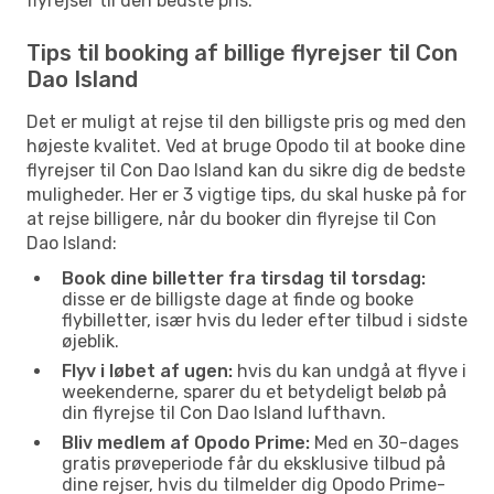
flyrejser til den bedste pris.
Tips til booking af billige flyrejser til Con
Dao Island
Det er muligt at rejse til den billigste pris og med den
højeste kvalitet. Ved at bruge Opodo til at booke dine
flyrejser til Con Dao Island kan du sikre dig de bedste
muligheder. Her er 3 vigtige tips, du skal huske på for
at rejse billigere, når du booker din flyrejse til Con
Dao Island:
Book dine billetter fra tirsdag til torsdag:
disse er de billigste dage at finde og booke
flybilletter, især hvis du leder efter tilbud i sidste
øjeblik.
Flyv i løbet af ugen:
hvis du kan undgå at flyve i
weekenderne, sparer du et betydeligt beløb på
din flyrejse til Con Dao Island lufthavn.
Bliv medlem af Opodo Prime:
Med en 30-dages
gratis prøveperiode får du eksklusive tilbud på
dine rejser, hvis du tilmelder dig Opodo Prime-