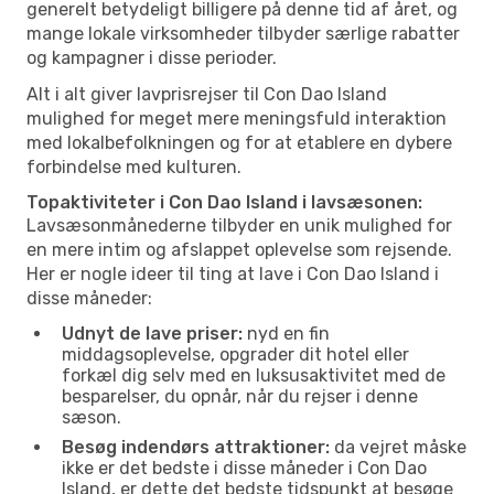
generelt betydeligt billigere på denne tid af året, og
mange lokale virksomheder tilbyder særlige rabatter
og kampagner i disse perioder.
Alt i alt giver lavprisrejser til Con Dao Island
mulighed for meget mere meningsfuld interaktion
med lokalbefolkningen og for at etablere en dybere
forbindelse med kulturen.
Topaktiviteter i Con Dao Island i lavsæsonen:
Lavsæsonmånederne tilbyder en unik mulighed for
en mere intim og afslappet oplevelse som rejsende.
Her er nogle ideer til ting at lave i Con Dao Island i
disse måneder:
Udnyt de lave priser:
nyd en fin
middagsoplevelse, opgrader dit hotel eller
forkæl dig selv med en luksusaktivitet med de
besparelser, du opnår, når du rejser i denne
sæson.
Besøg indendørs attraktioner:
da vejret måske
ikke er det bedste i disse måneder i Con Dao
Island, er dette det bedste tidspunkt at besøge