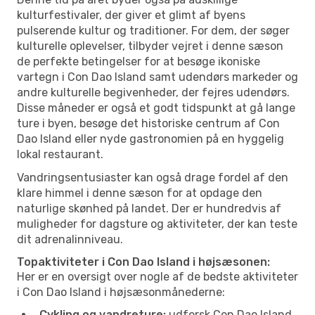
kulturfestivaler, der giver et glimt af byens
pulserende kultur og traditioner. For dem, der søger
kulturelle oplevelser, tilbyder vejret i denne sæson
de perfekte betingelser for at besøge ikoniske
vartegn i Con Dao Island samt udendørs markeder og
andre kulturelle begivenheder, der fejres udendørs.
Disse måneder er også et godt tidspunkt at gå lange
ture i byen, besøge det historiske centrum af Con
Dao Island eller nyde gastronomien på en hyggelig
lokal restaurant.
Vandringsentusiaster kan også drage fordel af den
klare himmel i denne sæson for at opdage den
naturlige skønhed på landet. Der er hundredvis af
muligheder for dagsture og aktiviteter, der kan teste
dit adrenalinniveau.
Topaktiviteter i Con Dao Island i højsæsonen:
Her er en oversigt over nogle af de bedste aktiviteter
i Con Dao Island i højsæsonmånederne:
Cykling og vandreture:
udforsk Con Dao Island