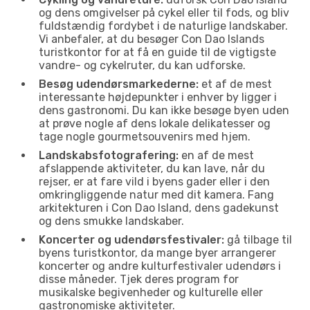
og dens omgivelser på cykel eller til fods, og bliv
fuldstændig fordybet i de naturlige landskaber.
Vi anbefaler, at du besøger Con Dao Islands
turistkontor for at få en guide til de vigtigste
vandre- og cykelruter, du kan udforske.
Besøg udendørsmarkederne:
et af de mest
interessante højdepunkter i enhver by ligger i
dens gastronomi. Du kan ikke besøge byen uden
at prøve nogle af dens lokale delikatesser og
tage nogle gourmetsouvenirs med hjem.
Landskabsfotografering:
en af de mest
afslappende aktiviteter, du kan lave, når du
rejser, er at fare vild i byens gader eller i den
omkringliggende natur med dit kamera. Fang
arkitekturen i Con Dao Island, dens gadekunst
og dens smukke landskaber.
Koncerter og udendørsfestivaler:
gå tilbage til
byens turistkontor, da mange byer arrangerer
koncerter og andre kulturfestivaler udendørs i
disse måneder. Tjek deres program for
musikalske begivenheder og kulturelle eller
gastronomiske aktiviteter.