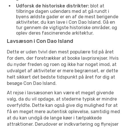
Udforsk de historiske distrikter:
blot at
tilbringe dagen udendørs med at gå rundt i
byens ældste gader er en af de mest berigende
aktiviteter, du kan lave i Con Dao Island. Gå en
tur gennem de vigtigste historiske områder, og
oplev deres fascinerende arkitektur.
Lavsæson i Con Dao Island
Dette er uden tvivl den mest populære tid på året
for dem, der foretrækker at booke lavprisrejser. Hvis
du nyder freden og roen og ikke har noget imod, at
udvalget af aktiviteter er mere begrænset, er dette
helt sikkert det bedste tidspunkt på året for dig at
besøge Con Dao Island.
At rejse i lavsæsonen kan være et meget givende
valg, da du vil opdage, at stederne typisk er mindre
overfyldte. Dette kan også give dig mulighed for at
få en meget mere autentisk oplevelse, samtidig med
at du kan undgå de lange køer i tætpakkede
attraktioner. Derudover er indkvartering og flyrejser