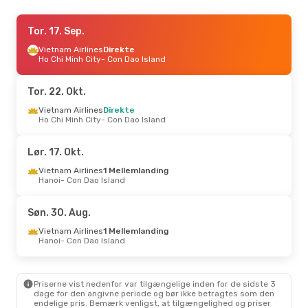
Man. 5. Okt.
Tor. 17. Sep.
- Ons. 7. Okt.
Vietnam Airlines
Vietnam Airlines
Direkte
Direkte
Ho Chi Minh City
Ho Chi Minh City
- Con Dao Island
- Con Dao Island
Vietnam Airlines
Direkte
Con Dao Island
- Ho Chi Minh City
Tor. 22. Okt.
Fre. 30. Okt.
Vietnam Airlines
- Man. 2. Nov.
Direkte
Ho Chi Minh City
- Con Dao Island
Vietnam Airlines
Direkte
Ho Chi Minh City
- Con Dao Island
Vietnam Airlines
Direkte
Lør. 17. Okt.
Con Dao Island
- Ho Chi Minh City
Vietnam Airlines
1 Mellemlanding
Hanoi
- Con Dao Island
Ons. 14. Okt.
- Tir. 20. Okt.
Vietnam Airlines
Direkte
Søn. 30. Aug.
Ho Chi Minh City
- Con Dao Island
Vietnam Airlines
Direkte
Vietnam Airlines
1 Mellemlanding
Con Dao Island
- Ho Chi Minh City
Hanoi
- Con Dao Island
Lør. 29. Aug.
- Ons. 2. Sep.
Priserne vist nedenfor var tilgængelige inden for de sidste 3
Vietnam Airlines
Direkte
dage for den angivne periode og bør ikke betragtes som den
Ho Chi Minh City
- Con Dao Island
endelige pris. Bemærk venligst, at tilgængelighed og priser
Vietnam Airlines
Direkte