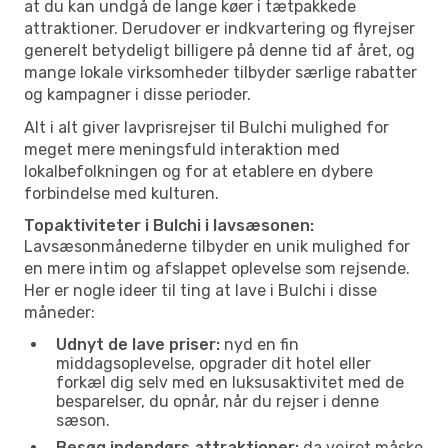
at du kan undgå de lange køer i tætpakkede
attraktioner. Derudover er indkvartering og flyrejser
generelt betydeligt billigere på denne tid af året, og
mange lokale virksomheder tilbyder særlige rabatter
og kampagner i disse perioder.
Alt i alt giver lavprisrejser til Bulchi mulighed for
meget mere meningsfuld interaktion med
lokalbefolkningen og for at etablere en dybere
forbindelse med kulturen.
Topaktiviteter i Bulchi i lavsæsonen:
Lavsæsonmånederne tilbyder en unik mulighed for
en mere intim og afslappet oplevelse som rejsende.
Her er nogle ideer til ting at lave i Bulchi i disse
måneder:
Udnyt de lave priser:
nyd en fin
middagsoplevelse, opgrader dit hotel eller
forkæl dig selv med en luksusaktivitet med de
besparelser, du opnår, når du rejser i denne
sæson.
Besøg indendørs attraktioner:
da vejret måske