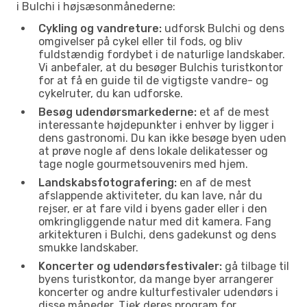
i Bulchi i højsæsonmånederne:
Cykling og vandreture:
udforsk Bulchi og dens
omgivelser på cykel eller til fods, og bliv
fuldstændig fordybet i de naturlige landskaber.
Vi anbefaler, at du besøger Bulchis turistkontor
for at få en guide til de vigtigste vandre- og
cykelruter, du kan udforske.
Besøg udendørsmarkederne:
et af de mest
interessante højdepunkter i enhver by ligger i
dens gastronomi. Du kan ikke besøge byen uden
at prøve nogle af dens lokale delikatesser og
tage nogle gourmetsouvenirs med hjem.
Landskabsfotografering:
en af de mest
afslappende aktiviteter, du kan lave, når du
rejser, er at fare vild i byens gader eller i den
omkringliggende natur med dit kamera. Fang
arkitekturen i Bulchi, dens gadekunst og dens
smukke landskaber.
Koncerter og udendørsfestivaler:
gå tilbage til
byens turistkontor, da mange byer arrangerer
koncerter og andre kulturfestivaler udendørs i
disse måneder. Tjek deres program for