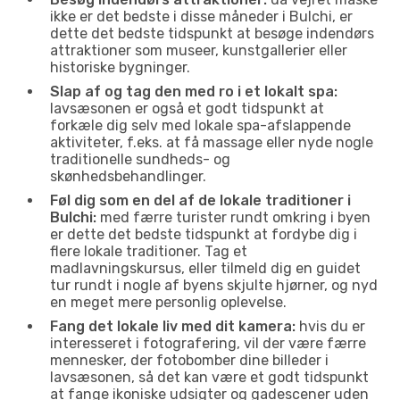
ikke er det bedste i disse måneder i Bulchi, er
dette det bedste tidspunkt at besøge indendørs
attraktioner som museer, kunstgallerier eller
historiske bygninger.
Slap af og tag den med ro i et lokalt spa:
lavsæsonen er også et godt tidspunkt at
forkæle dig selv med lokale spa-afslappende
aktiviteter, f.eks. at få massage eller nyde nogle
traditionelle sundheds- og
skønhedsbehandlinger.
Føl dig som en del af de lokale traditioner i
Bulchi:
med færre turister rundt omkring i byen
er dette det bedste tidspunkt at fordybe dig i
flere lokale traditioner. Tag et
madlavningskursus, eller tilmeld dig en guidet
tur rundt i nogle af byens skjulte hjørner, og nyd
en meget mere personlig oplevelse.
Fang det lokale liv med dit kamera:
hvis du er
interesseret i fotografering, vil der være færre
mennesker, der fotobomber dine billeder i
lavsæsonen, så det kan være et godt tidspunkt
at fange ikoniske udsigter og gadescener uden