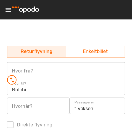
Returflyvning
Enkeltbillet
Hvor fra?
Hvor til?
Bulchi
Passagerer
Hvornår?
1 voksen
Direkte flyvning