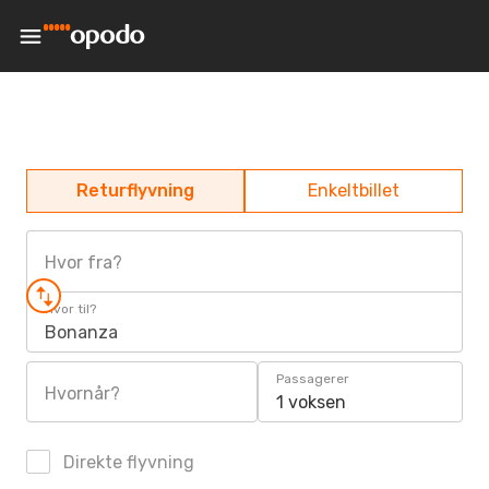
Returflyvning
Enkeltbillet
Hvor fra?
Hvor til?
Bonanza
Passagerer
Hvornår?
1 voksen
Direkte flyvning