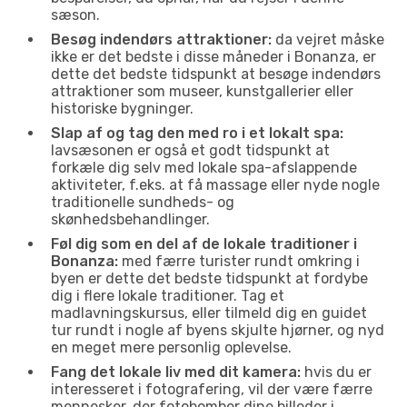
sæson.
Besøg indendørs attraktioner:
da vejret måske
ikke er det bedste i disse måneder i Bonanza, er
dette det bedste tidspunkt at besøge indendørs
attraktioner som museer, kunstgallerier eller
historiske bygninger.
Slap af og tag den med ro i et lokalt spa:
lavsæsonen er også et godt tidspunkt at
forkæle dig selv med lokale spa-afslappende
aktiviteter, f.eks. at få massage eller nyde nogle
traditionelle sundheds- og
skønhedsbehandlinger.
Føl dig som en del af de lokale traditioner i
Bonanza:
med færre turister rundt omkring i
byen er dette det bedste tidspunkt at fordybe
dig i flere lokale traditioner. Tag et
madlavningskursus, eller tilmeld dig en guidet
tur rundt i nogle af byens skjulte hjørner, og nyd
en meget mere personlig oplevelse.
Fang det lokale liv med dit kamera:
hvis du er
interesseret i fotografering, vil der være færre
mennesker, der fotobomber dine billeder i