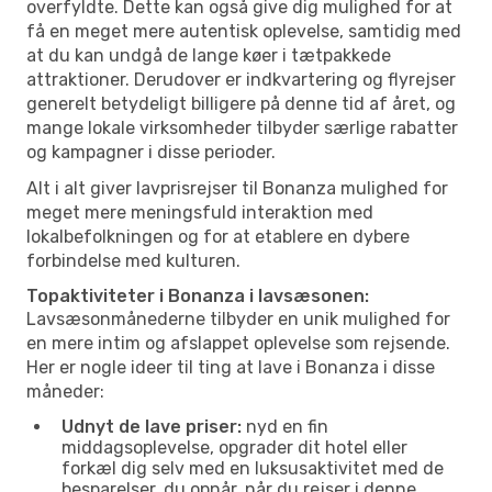
overfyldte. Dette kan også give dig mulighed for at
få en meget mere autentisk oplevelse, samtidig med
at du kan undgå de lange køer i tætpakkede
attraktioner. Derudover er indkvartering og flyrejser
generelt betydeligt billigere på denne tid af året, og
mange lokale virksomheder tilbyder særlige rabatter
og kampagner i disse perioder.
Alt i alt giver lavprisrejser til Bonanza mulighed for
meget mere meningsfuld interaktion med
lokalbefolkningen og for at etablere en dybere
forbindelse med kulturen.
Topaktiviteter i Bonanza i lavsæsonen:
Lavsæsonmånederne tilbyder en unik mulighed for
en mere intim og afslappet oplevelse som rejsende.
Her er nogle ideer til ting at lave i Bonanza i disse
måneder:
Udnyt de lave priser:
nyd en fin
middagsoplevelse, opgrader dit hotel eller
forkæl dig selv med en luksusaktivitet med de
besparelser, du opnår, når du rejser i denne