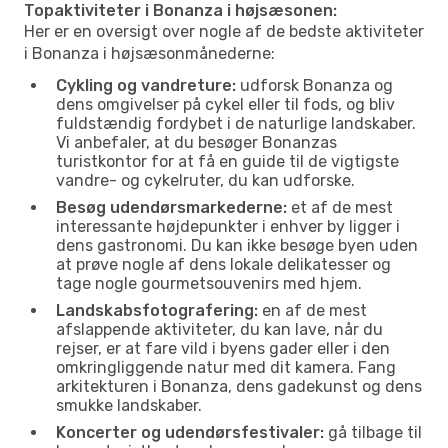
Topaktiviteter i Bonanza i højsæsonen:
Her er en oversigt over nogle af de bedste aktiviteter
i Bonanza i højsæsonmånederne:
Cykling og vandreture:
udforsk Bonanza og
dens omgivelser på cykel eller til fods, og bliv
fuldstændig fordybet i de naturlige landskaber.
Vi anbefaler, at du besøger Bonanzas
turistkontor for at få en guide til de vigtigste
vandre- og cykelruter, du kan udforske.
Besøg udendørsmarkederne:
et af de mest
interessante højdepunkter i enhver by ligger i
dens gastronomi. Du kan ikke besøge byen uden
at prøve nogle af dens lokale delikatesser og
tage nogle gourmetsouvenirs med hjem.
Landskabsfotografering:
en af de mest
afslappende aktiviteter, du kan lave, når du
rejser, er at fare vild i byens gader eller i den
omkringliggende natur med dit kamera. Fang
arkitekturen i Bonanza, dens gadekunst og dens
smukke landskaber.
Koncerter og udendørsfestivaler:
gå tilbage til