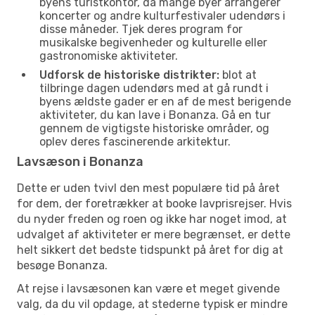
byens turistkontor, da mange byer arrangerer
koncerter og andre kulturfestivaler udendørs i
disse måneder. Tjek deres program for
musikalske begivenheder og kulturelle eller
gastronomiske aktiviteter.
Udforsk de historiske distrikter:
blot at
tilbringe dagen udendørs med at gå rundt i
byens ældste gader er en af de mest berigende
aktiviteter, du kan lave i Bonanza. Gå en tur
gennem de vigtigste historiske områder, og
oplev deres fascinerende arkitektur.
Lavsæson i Bonanza
Dette er uden tvivl den mest populære tid på året
for dem, der foretrækker at booke lavprisrejser. Hvis
du nyder freden og roen og ikke har noget imod, at
udvalget af aktiviteter er mere begrænset, er dette
helt sikkert det bedste tidspunkt på året for dig at
besøge Bonanza.
At rejse i lavsæsonen kan være et meget givende
valg, da du vil opdage, at stederne typisk er mindre