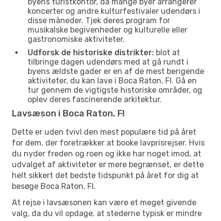
byens turistkontor, da mange byer arrangerer
koncerter og andre kulturfestivaler udendørs i
disse måneder. Tjek deres program for
musikalske begivenheder og kulturelle eller
gastronomiske aktiviteter.
Udforsk de historiske distrikter:
blot at
tilbringe dagen udendørs med at gå rundt i
byens ældste gader er en af de mest berigende
aktiviteter, du kan lave i Boca Raton, Fl. Gå en
tur gennem de vigtigste historiske områder, og
oplev deres fascinerende arkitektur.
Lavsæson i Boca Raton, Fl
Dette er uden tvivl den mest populære tid på året
for dem, der foretrækker at booke lavprisrejser. Hvis
du nyder freden og roen og ikke har noget imod, at
udvalget af aktiviteter er mere begrænset, er dette
helt sikkert det bedste tidspunkt på året for dig at
besøge Boca Raton, Fl.
At rejse i lavsæsonen kan være et meget givende
valg, da du vil opdage, at stederne typisk er mindre