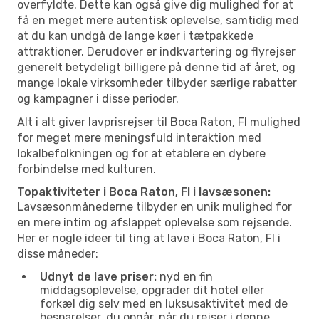
overfyldte. Dette kan også give dig mulighed for at
få en meget mere autentisk oplevelse, samtidig med
at du kan undgå de lange køer i tætpakkede
attraktioner. Derudover er indkvartering og flyrejser
generelt betydeligt billigere på denne tid af året, og
mange lokale virksomheder tilbyder særlige rabatter
og kampagner i disse perioder.
Alt i alt giver lavprisrejser til Boca Raton, Fl mulighed
for meget mere meningsfuld interaktion med
lokalbefolkningen og for at etablere en dybere
forbindelse med kulturen.
Topaktiviteter i Boca Raton, Fl i lavsæsonen:
Lavsæsonmånederne tilbyder en unik mulighed for
en mere intim og afslappet oplevelse som rejsende.
Her er nogle ideer til ting at lave i Boca Raton, Fl i
disse måneder:
Udnyt de lave priser:
nyd en fin
middagsoplevelse, opgrader dit hotel eller
forkæl dig selv med en luksusaktivitet med de
besparelser, du opnår, når du rejser i denne