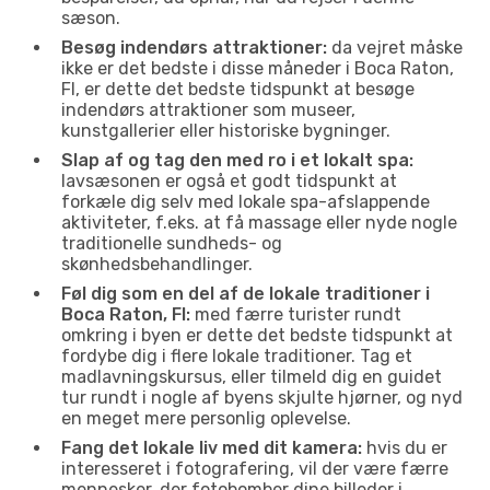
sæson.
Besøg indendørs attraktioner:
da vejret måske
ikke er det bedste i disse måneder i Boca Raton,
Fl, er dette det bedste tidspunkt at besøge
indendørs attraktioner som museer,
kunstgallerier eller historiske bygninger.
Slap af og tag den med ro i et lokalt spa:
lavsæsonen er også et godt tidspunkt at
forkæle dig selv med lokale spa-afslappende
aktiviteter, f.eks. at få massage eller nyde nogle
traditionelle sundheds- og
skønhedsbehandlinger.
Føl dig som en del af de lokale traditioner i
Boca Raton, Fl:
med færre turister rundt
omkring i byen er dette det bedste tidspunkt at
fordybe dig i flere lokale traditioner. Tag et
madlavningskursus, eller tilmeld dig en guidet
tur rundt i nogle af byens skjulte hjørner, og nyd
en meget mere personlig oplevelse.
Fang det lokale liv med dit kamera:
hvis du er
interesseret i fotografering, vil der være færre
mennesker, der fotobomber dine billeder i