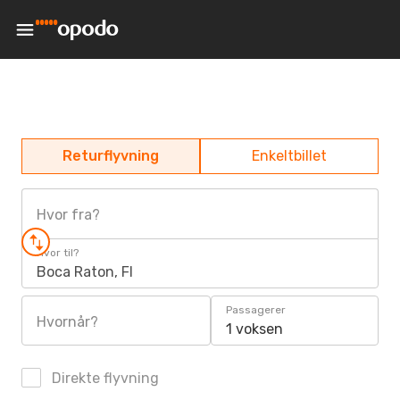
Returflyvning
Enkeltbillet
Hvor fra?
Hvor til?
Boca Raton, Fl
Passagerer
Hvornår?
1 voksen
Direkte flyvning