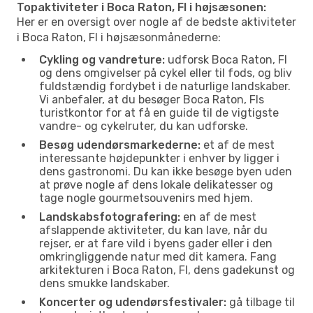
Topaktiviteter i Boca Raton, Fl i højsæsonen:
Her er en oversigt over nogle af de bedste aktiviteter
i Boca Raton, Fl i højsæsonmånederne:
Cykling og vandreture:
udforsk Boca Raton, Fl
og dens omgivelser på cykel eller til fods, og bliv
fuldstændig fordybet i de naturlige landskaber.
Vi anbefaler, at du besøger Boca Raton, Fls
turistkontor for at få en guide til de vigtigste
vandre- og cykelruter, du kan udforske.
Besøg udendørsmarkederne:
et af de mest
interessante højdepunkter i enhver by ligger i
dens gastronomi. Du kan ikke besøge byen uden
at prøve nogle af dens lokale delikatesser og
tage nogle gourmetsouvenirs med hjem.
Landskabsfotografering:
en af de mest
afslappende aktiviteter, du kan lave, når du
rejser, er at fare vild i byens gader eller i den
omkringliggende natur med dit kamera. Fang
arkitekturen i Boca Raton, Fl, dens gadekunst og
dens smukke landskaber.
Koncerter og udendørsfestivaler:
gå tilbage til