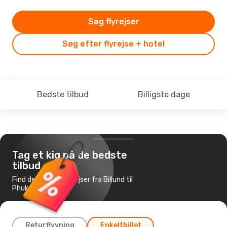
Søg flyrejser
Søg efter flyrejse + hotel
Bedste tilbud
Billigste dage
Tag et kig på de bedste
tilbud
Find de billigste flyrejser fra Billund til
Phuket
Returflyvning
Enkeltbillet