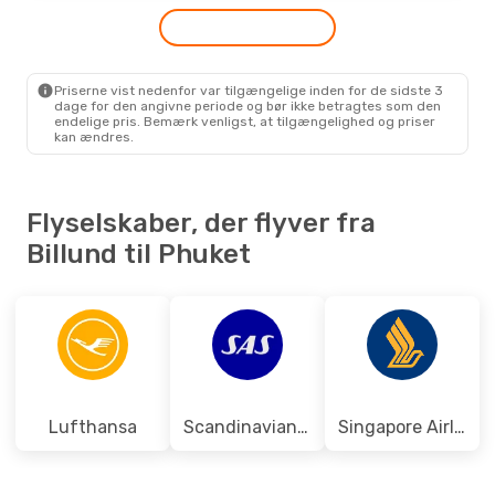
Lot Polish Airlines
3 Mellemlandinger
BLL
- HKT
Air Arabia
3 Mellemlandinger
HKT
- BLL
Priserne vist nedenfor var tilgængelige inden for de sidste 3
dage for den angivne periode og bør ikke betragtes som den
endelige pris. Bemærk venligst, at tilgængelighed og priser
kan ændres.
Flyselskaber, der flyver fra
Billund til Phuket
Lufthansa
Scandinavian Airlines
Singapore Airlines