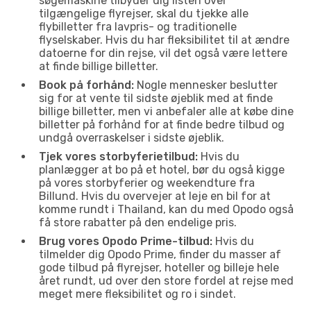
søgemaskine tilbyder dig listen over
tilgængelige flyrejser, skal du tjekke alle
flybilletter fra lavpris- og traditionelle
flyselskaber. Hvis du har fleksibilitet til at ændre
datoerne for din rejse, vil det også være lettere
at finde billige billetter.
Book på forhånd:
Nogle mennesker beslutter
sig for at vente til sidste øjeblik med at finde
billige billetter, men vi anbefaler alle at købe dine
billetter på forhånd for at finde bedre tilbud og
undgå overraskelser i sidste øjeblik.
Tjek vores storbyferietilbud:
Hvis du
planlægger at bo på et hotel, bør du også kigge
på vores storbyferier og weekendture fra
Billund. Hvis du overvejer at leje en bil for at
komme rundt i Thailand, kan du med Opodo også
få store rabatter på den endelige pris.
Brug vores Opodo Prime-tilbud:
Hvis du
tilmelder dig Opodo Prime, finder du masser af
gode tilbud på flyrejser, hoteller og billeje hele
året rundt, ud over den store fordel at rejse med
meget mere fleksibilitet og ro i sindet.