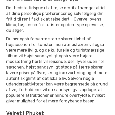
Det bedste tidspunkt at rejse dertil afhænger altid
af dine personlige præferencer og selvfølgelig din
fritid til rent faktisk at rejse dertil. Overvej byens
klima, højsæson for turister og den type oplevelse,
du søger.
Du bør også forvente større skarer i løbet af
højsæsonen for turister, men atmosfæren vil også
være mere livlig, og de kulturelle og turistmæssige
tilbud vil højst sandsynligt også være højere. I
modsætning hertil vil rejsende, der flyver uden for
sæsonen, højst sandsynligt støde på færre skarer,
lavere priser på flyrejser og indkvartering og et mere
autentisk glimt af det lokale liv. Selvom nogle
udendørsaktiviteter kan være begrænsede på grund
af vejrforholdene, vil du sandsynligvis opdage, at
populære attraktioner er mindre overfyldte, hvilket
giver mulighed for et mere fordybende besøg.
Vejret i Phuket