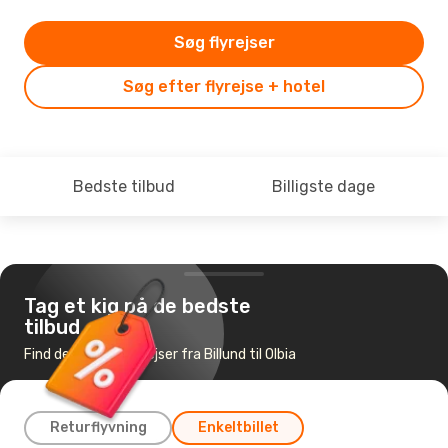
Søg flyrejser
Søg efter flyrejse + hotel
Bedste tilbud
Billigste dage
Tag et kig på de bedste
tilbud
Find de billigste flyrejser fra Billund til Olbia
Returflyvning
Enkeltbillet