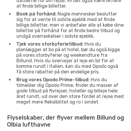
datoerne for din rejse, vil det også være lettere
at finde billige billetter.
Book på forhånd:
Nogle mennesker beslutter
sig for at vente til sidste øjeblik med at finde
billige billetter, men vi anbefaler alle at købe dine
billetter på forhånd for at finde bedre tilbud og
undgå overraskelser i sidste øjeblik.
Tjek vores storbyferietilbud:
Hvis du
planlægger at bo på et hotel, bør du også kigge
på vores storbyferier og weekendture fra
Billund. Hvis du overvejer at leje en bil for at
komme rundt i Italien, kan du med Opodo også
få store rabatter på den endelige pris.
Brug vores Opodo Prime-tilbud:
Hvis du
tilmelder dig Opodo Prime, finder du masser af
gode tilbud på flyrejser, hoteller og billeje hele
året rundt, ud over den store fordel at rejse med
meget mere fleksibilitet og ro i sindet.
Flyselskaber, der flyver mellem Billund og
Olbia lufthavne