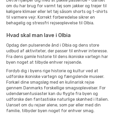
Dette hjælper dig med at pakke passende - uanset
om du har brug for varmt tøj som jakker og trøjer til
køligere klimaer eller let tøj såsom shorts og t-shirts
til varmere vejr. Korrekt forberedelse sikrer en
behagelig og stressfri rejseoplevelse til Olbia.
Hvad skal man lave i Olbia
Opdag den pulserende ånd i Olbia og dens store
udbud af aktiviteter, der passer til enhver interesse.
Fra dens gamle historie til dens ikoniske vartegn har
byen noget at tilbyde enhver rejsende.
Fordyb dig i byens rige historie og kultur ved at
udforske ikoniske vartegn og fængslende museer.
Forkæl dine smagsløg med en kulinarisk rejse
gennem Danmarks forskellige smagsoplevelser. For
udendørsentusiaster kan du flygte fra byen og
udforske den fantastiske naturlige skønhed i Italien.
Uanset om du rejser alene, som par eller med din
familie, tilbyder byen noget for enhver smag.