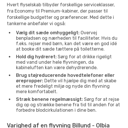
Hvert flyselskab tilbyder forskellige serviceklasser,
fra Economy til Premium-kabiner, der passer til
forskellige budgetter og præferencer. Med dette i
tankerne anbefaler vi også:
Vælg dit sæde omhyggeligt:
Overvej
benpladsen og nærheden til faciliteter. Hvis du
f.eks. rejser med børn, kan det være en god idé
at booke dit sæde tættere på toiletterne.
Hold dig hydreret:
Sørg for at drikke rigeligt
med vand under hele flyvningen, da
kabineluften kan være dehydrerende.
Brug støjreducerende hovedtelefoner eller
ørepropper:
Dette vil hjælpe dig med at skabe
et mere fredeligt miljø og nyde din flyvning
mere komfortabelt.
Stræk benene regelmæssigt:
Sørg for at rejse
dig op og strække benene fra tid til anden for at
forbedre blodcirkulationen i dine ben.
Varighed af en flyvning Billund - Olbia