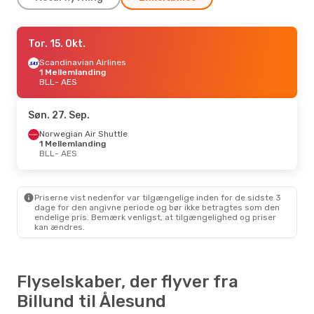
Ons. 30. Sep.
Tor. 15. Okt.
- Man. 5. Okt.
Wideroe
Scandinavian Airlines
1 Mellemlanding
BLL
1 Mellemlanding
- AES
Wideroe
BLL
- AES
1 Mellemlanding
AES
- BLL
Søn. 27. Sep.
Ons. 14. Okt.
- Søn. 18. Okt.
Norwegian Air Shuttle
Wideroe
1 Mellemlanding
1 Mellemlanding
BLL
BLL
- AES
- AES
Wideroe
1 Mellemlanding
AES
- BLL
Priserne vist nedenfor var tilgængelige inden for de sidste 3
Fre. 11. Sep.
- Søn. 13. Sep.
dage for den angivne periode og bør ikke betragtes som den
endelige pris. Bemærk venligst, at tilgængelighed og priser
Wideroe
1 Mellemlanding
kan ændres.
BLL
- AES
Wideroe
1 Mellemlanding
AES
- BLL
Flyselskaber, der flyver fra
Tor. 3. Sep.
- Søn. 6. Sep.
Billund til Ålesund
Scandinavian Airlines
1 Mellemlanding