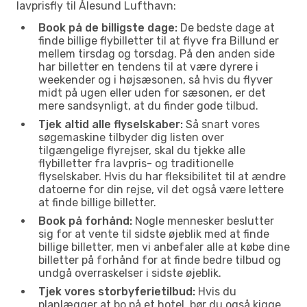
lavprisfly til Ålesund Lufthavn:
Book på de billigste dage:
De bedste dage at
finde billige flybilletter til at flyve fra Billund er
mellem tirsdag og torsdag. På den anden side
har billetter en tendens til at være dyrere i
weekender og i højsæsonen, så hvis du flyver
midt på ugen eller uden for sæsonen, er det
mere sandsynligt, at du finder gode tilbud.
Tjek altid alle flyselskaber:
Så snart vores
søgemaskine tilbyder dig listen over
tilgængelige flyrejser, skal du tjekke alle
flybilletter fra lavpris- og traditionelle
flyselskaber. Hvis du har fleksibilitet til at ændre
datoerne for din rejse, vil det også være lettere
at finde billige billetter.
Book på forhånd:
Nogle mennesker beslutter
sig for at vente til sidste øjeblik med at finde
billige billetter, men vi anbefaler alle at købe dine
billetter på forhånd for at finde bedre tilbud og
undgå overraskelser i sidste øjeblik.
Tjek vores storbyferietilbud:
Hvis du
planlægger at bo på et hotel, bør du også kigge