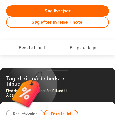
Søg flyrejser
Søg efter flyrejse + hotel
Bedste tilbud
Billigste dage
Tag et kig på de bedste
tilbud
Find de billigste flyrejser fra Billund til
Ålesund
Returflyvning
Enkeltbillet