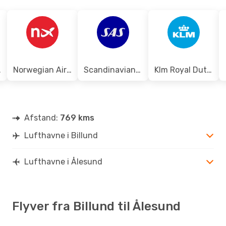
BLL
- AES
Wideroe
1 Mellemlanding
AES
- BLL
eden
Norwegian Air Shuttle
Scandinavian Airlines
Klm Royal Dutch Airlines
Afstand:
769 kms
Lufthavne i Billund
Lufthavne i Ålesund
Flyver fra Billund til Ålesund