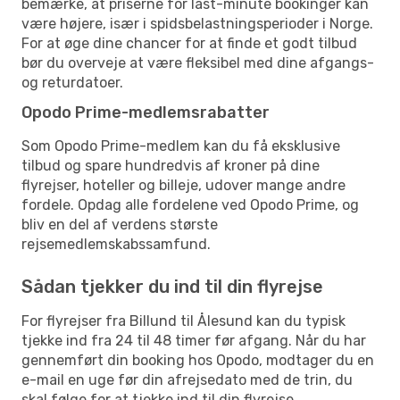
bemærke, at priserne for last-minute bookinger kan
være højere, især i spidsbelastningsperioder i Norge.
For at øge dine chancer for at finde et godt tilbud
bør du overveje at være fleksibel med dine afgangs-
og returdatoer.
Opodo Prime-medlemsrabatter
Som Opodo Prime-medlem kan du få eksklusive
tilbud og spare hundredvis af kroner på dine
flyrejser, hoteller og billeje, udover mange andre
fordele. Opdag alle fordelene ved Opodo Prime, og
bliv en del af verdens største
rejsemedlemskabssamfund.
Sådan tjekker du ind til din flyrejse
For flyrejser fra Billund til Ålesund kan du typisk
tjekke ind fra 24 til 48 timer før afgang. Når du har
gennemført din booking hos Opodo, modtager du en
e-mail en uge før din afrejsedato med de trin, du
skal følge for at tjekke ind til din flyrejse.