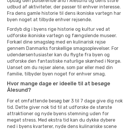
Opdag den pulserende ånd i Ålesund og dens store
udbud af aktiviteter, der passer til enhver interesse.
Fra dens gamle historie til dens ikoniske vartegn har
byen noget at tilbyde enhver rejsende.
Fordyb dig i byens rige historie og kultur ved at
udforske ikoniske vartegn og fængslende museer.
Forkæl dine smagsløg med en kulinarisk rejse
gennem Danmarks forskellige smagsoplevelser. For
udendørsentusiaster kan du flygte fra byen og
udforske den fantastiske naturlige skønhed i Norge.
Uanset om du rejser alene, som par eller med din
familie, tilbyder byen noget for enhver smag.
Hvor mange dage er ideelle til at besøge
Ålesund?
For et omfattende besøg bør 3 til 7 dage give dig nok
tid. Dette giver nok tid til at udforske de største
attraktioner og nyde byens stemning uden for
meget stress. Med ekstra tid kan du dykke dybere
ned i byens kvarterer, nyde dens kulinariske scene