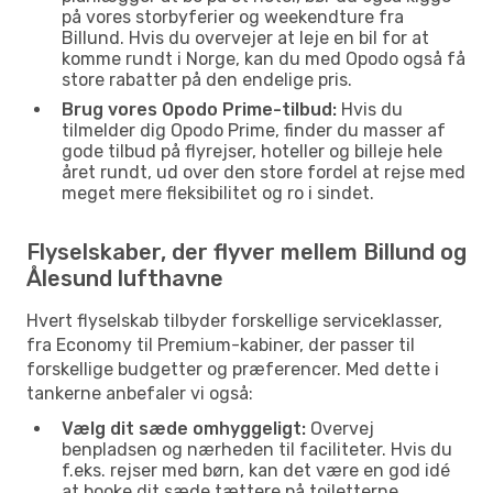
på vores storbyferier og weekendture fra
Billund. Hvis du overvejer at leje en bil for at
komme rundt i Norge, kan du med Opodo også få
store rabatter på den endelige pris.
Brug vores Opodo Prime-tilbud:
Hvis du
tilmelder dig Opodo Prime, finder du masser af
gode tilbud på flyrejser, hoteller og billeje hele
året rundt, ud over den store fordel at rejse med
meget mere fleksibilitet og ro i sindet.
Flyselskaber, der flyver mellem Billund og
Ålesund lufthavne
Hvert flyselskab tilbyder forskellige serviceklasser,
fra Economy til Premium-kabiner, der passer til
forskellige budgetter og præferencer. Med dette i
tankerne anbefaler vi også:
Vælg dit sæde omhyggeligt:
Overvej
benpladsen og nærheden til faciliteter. Hvis du
f.eks. rejser med børn, kan det være en god idé
at booke dit sæde tættere på toiletterne.