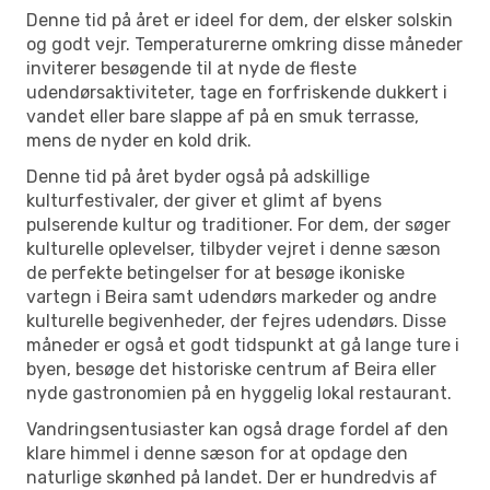
Denne tid på året er ideel for dem, der elsker solskin
og godt vejr. Temperaturerne omkring disse måneder
inviterer besøgende til at nyde de fleste
udendørsaktiviteter, tage en forfriskende dukkert i
vandet eller bare slappe af på en smuk terrasse,
mens de nyder en kold drik.
Denne tid på året byder også på adskillige
kulturfestivaler, der giver et glimt af byens
pulserende kultur og traditioner. For dem, der søger
kulturelle oplevelser, tilbyder vejret i denne sæson
de perfekte betingelser for at besøge ikoniske
vartegn i Beira samt udendørs markeder og andre
kulturelle begivenheder, der fejres udendørs. Disse
måneder er også et godt tidspunkt at gå lange ture i
byen, besøge det historiske centrum af Beira eller
nyde gastronomien på en hyggelig lokal restaurant.
Vandringsentusiaster kan også drage fordel af den
klare himmel i denne sæson for at opdage den
naturlige skønhed på landet. Der er hundredvis af