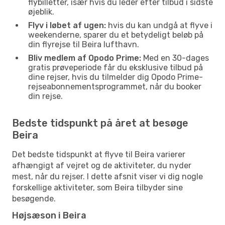
flybilletter, især hvis du leder efter tilbud i sidste
øjeblik.
Flyv i løbet af ugen:
hvis du kan undgå at flyve i
weekenderne, sparer du et betydeligt beløb på
din flyrejse til Beira lufthavn.
Bliv medlem af Opodo Prime:
Med en 30-dages
gratis prøveperiode får du eksklusive tilbud på
dine rejser, hvis du tilmelder dig Opodo Prime-
rejseabonnementsprogrammet, når du booker
din rejse.
Bedste tidspunkt på året at besøge
Beira
Det bedste tidspunkt at flyve til Beira varierer
afhængigt af vejret og de aktiviteter, du nyder
mest, når du rejser. I dette afsnit viser vi dig nogle
forskellige aktiviteter, som Beira tilbyder sine
besøgende.
Højsæson i Beira