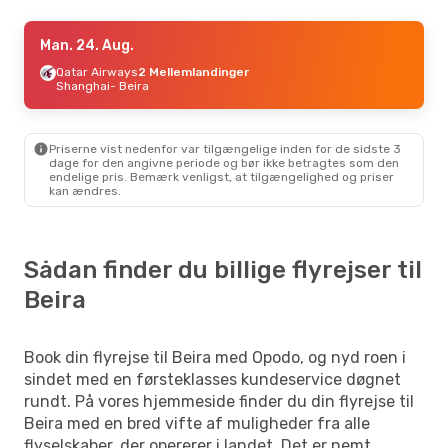
Søn. 23. Aug.
Man. 24. Aug.
- Man. 31. Aug.
Qatar Airways
2 Mellemlandinger
Klm Royal Dutch Airlines
2 Mellemlandinger
Shanghai
- Beira
Billund
- Beira
Klm Royal Dutch Airlines
2 Mellemlandinger
Beira
- Billund
Priserne vist nedenfor var tilgængelige inden for de sidste 3
dage for den angivne periode og bør ikke betragtes som den
endelige pris. Bemærk venligst, at tilgængelighed og priser
kan ændres.
Sådan finder du billige flyrejser til
Beira
Book din flyrejse til Beira med Opodo, og nyd roen i
sindet med en førsteklasses kundeservice døgnet
rundt. På vores hjemmeside finder du din flyrejse til
Beira med en bred vifte af muligheder fra alle
flyselskaber, der opererer i landet. Det er nemt,