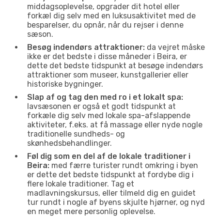
middagsoplevelse, opgrader dit hotel eller
forkæl dig selv med en luksusaktivitet med de
besparelser, du opnår, når du rejser i denne
sæson.
Besøg indendørs attraktioner:
da vejret måske
ikke er det bedste i disse måneder i Beira, er
dette det bedste tidspunkt at besøge indendørs
attraktioner som museer, kunstgallerier eller
historiske bygninger.
Slap af og tag den med ro i et lokalt spa:
lavsæsonen er også et godt tidspunkt at
forkæle dig selv med lokale spa-afslappende
aktiviteter, f.eks. at få massage eller nyde nogle
traditionelle sundheds- og
skønhedsbehandlinger.
Føl dig som en del af de lokale traditioner i
Beira:
med færre turister rundt omkring i byen
er dette det bedste tidspunkt at fordybe dig i
flere lokale traditioner. Tag et
madlavningskursus, eller tilmeld dig en guidet
tur rundt i nogle af byens skjulte hjørner, og nyd
en meget mere personlig oplevelse.