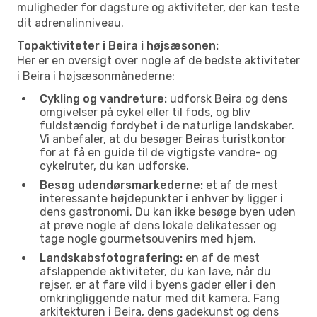
muligheder for dagsture og aktiviteter, der kan teste
dit adrenalinniveau.
Topaktiviteter i Beira i højsæsonen:
Her er en oversigt over nogle af de bedste aktiviteter
i Beira i højsæsonmånederne:
Cykling og vandreture:
udforsk Beira og dens
omgivelser på cykel eller til fods, og bliv
fuldstændig fordybet i de naturlige landskaber.
Vi anbefaler, at du besøger Beiras turistkontor
for at få en guide til de vigtigste vandre- og
cykelruter, du kan udforske.
Besøg udendørsmarkederne:
et af de mest
interessante højdepunkter i enhver by ligger i
dens gastronomi. Du kan ikke besøge byen uden
at prøve nogle af dens lokale delikatesser og
tage nogle gourmetsouvenirs med hjem.
Landskabsfotografering:
en af de mest
afslappende aktiviteter, du kan lave, når du
rejser, er at fare vild i byens gader eller i den
omkringliggende natur med dit kamera. Fang
arkitekturen i Beira, dens gadekunst og dens