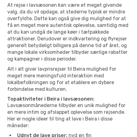
At rejse i lavsæsonen kan være et meget givende
valg, da du vil opdage, at stederne typisk er mindre
overfyldte. Dette kan også give dig mulighed for at
få en meget mere autentisk oplevelse, samtidig med
at du kan undgå de lange køer i tætpakkede
attraktioner. Derudover er indkvartering og flyrejser
generelt betydeligt billigere på denne tid af året, og
mange lokale virksomheder tilbyder særlige rabatter
og kampagner i disse perioder.
Alt i alt giver lavprisrejser til Beira mulighed for
meget mere meningsfuld interaktion med
lokalbefolkningen og for at etablere en dybere
forbindelse med kulturen.
Topaktiviteter i Beira i lavsæsonen:
Lavsæsonmånederne tilbyder en unik mulighed for
en mere intim og afslappet oplevelse som rejsende.
Her er nogle ideer til ting at lave i Beira i disse
måneder:
Udnyt de lave priser:
nyd en fin