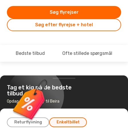
Søg flyrejser
Søg efter flyrejse + hotel
Bedste tilbud
Ofte stillede spørgsmål
Tag et kig på de bedste
tilbud
Opdag de billigste fly til Beira
Returflyvning
Enkeltbillet