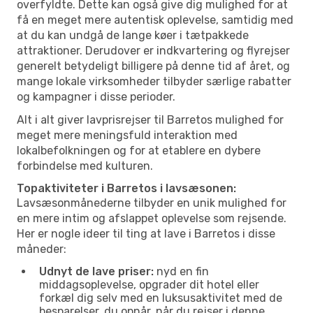
overfyldte. Dette kan også give dig mulighed for at
få en meget mere autentisk oplevelse, samtidig med
at du kan undgå de lange køer i tætpakkede
attraktioner. Derudover er indkvartering og flyrejser
generelt betydeligt billigere på denne tid af året, og
mange lokale virksomheder tilbyder særlige rabatter
og kampagner i disse perioder.
Alt i alt giver lavprisrejser til Barretos mulighed for
meget mere meningsfuld interaktion med
lokalbefolkningen og for at etablere en dybere
forbindelse med kulturen.
Topaktiviteter i Barretos i lavsæsonen:
Lavsæsonmånederne tilbyder en unik mulighed for
en mere intim og afslappet oplevelse som rejsende.
Her er nogle ideer til ting at lave i Barretos i disse
måneder:
Udnyt de lave priser:
nyd en fin
middagsoplevelse, opgrader dit hotel eller
forkæl dig selv med en luksusaktivitet med de
besparelser, du opnår, når du rejser i denne