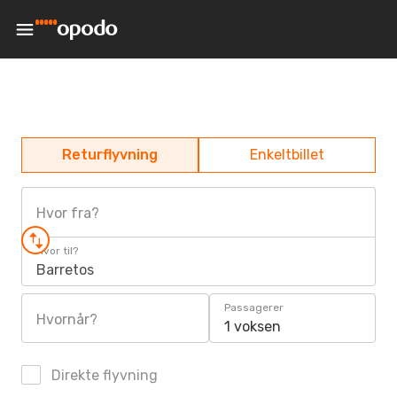
Returflyvning
Enkeltbillet
Hvor fra?
Hvor til?
Barretos
Passagerer
Hvornår?
1 voksen
Direkte flyvning