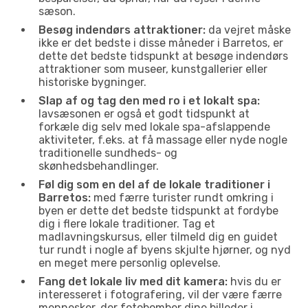
sæson.
Besøg indendørs attraktioner:
da vejret måske
ikke er det bedste i disse måneder i Barretos, er
dette det bedste tidspunkt at besøge indendørs
attraktioner som museer, kunstgallerier eller
historiske bygninger.
Slap af og tag den med ro i et lokalt spa:
lavsæsonen er også et godt tidspunkt at
forkæle dig selv med lokale spa-afslappende
aktiviteter, f.eks. at få massage eller nyde nogle
traditionelle sundheds- og
skønhedsbehandlinger.
Føl dig som en del af de lokale traditioner i
Barretos:
med færre turister rundt omkring i
byen er dette det bedste tidspunkt at fordybe
dig i flere lokale traditioner. Tag et
madlavningskursus, eller tilmeld dig en guidet
tur rundt i nogle af byens skjulte hjørner, og nyd
en meget mere personlig oplevelse.
Fang det lokale liv med dit kamera:
hvis du er
interesseret i fotografering, vil der være færre
mennesker, der fotobomber dine billeder i