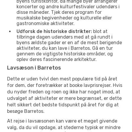
byens turistkontor, da mange byer arrangerer
koncerter og andre kulturfestivaler udendørs i
disse måneder. Tjek deres program for
musikalske begivenheder og kulturelle eller
gastronomiske aktiviteter.
Udforsk de historiske distrikter:
blot at
tilbringe dagen udendørs med at gå rundt i
byens ældste gader er en af de mest berigende
aktiviteter, du kan lave i Barretos. Gå en tur
gennem de vigtigste historiske områder, og
oplev deres fascinerende arkitektur.
Lavsæson i Barretos
Dette er uden tvivl den mest populære tid på året
for dem, der foretrækker at booke lavprisrejser. Hvis
du nyder freden og roen og ikke har noget imod, at
udvalget af aktiviteter er mere begrænset, er dette
helt sikkert det bedste tidspunkt på året for dig at
besøge Barretos.
At rejse i lavsæsonen kan være et meget givende
valg, da du vil opdage, at stederne typisk er mindre