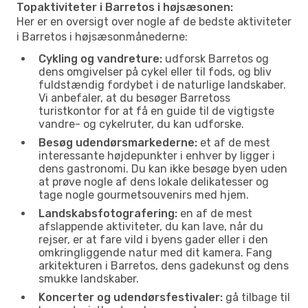
Topaktiviteter i Barretos i højsæsonen:
Her er en oversigt over nogle af de bedste aktiviteter
i Barretos i højsæsonmånederne:
Cykling og vandreture:
udforsk Barretos og
dens omgivelser på cykel eller til fods, og bliv
fuldstændig fordybet i de naturlige landskaber.
Vi anbefaler, at du besøger Barretoss
turistkontor for at få en guide til de vigtigste
vandre- og cykelruter, du kan udforske.
Besøg udendørsmarkederne:
et af de mest
interessante højdepunkter i enhver by ligger i
dens gastronomi. Du kan ikke besøge byen uden
at prøve nogle af dens lokale delikatesser og
tage nogle gourmetsouvenirs med hjem.
Landskabsfotografering:
en af de mest
afslappende aktiviteter, du kan lave, når du
rejser, er at fare vild i byens gader eller i den
omkringliggende natur med dit kamera. Fang
arkitekturen i Barretos, dens gadekunst og dens
smukke landskaber.
Koncerter og udendørsfestivaler:
gå tilbage til