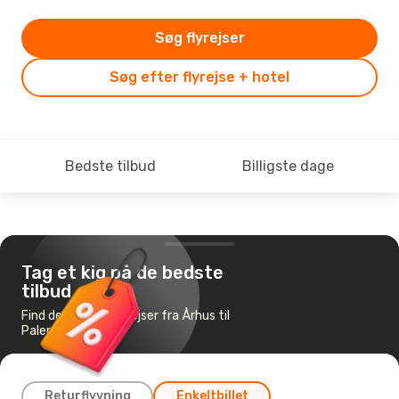
Søg flyrejser
Søg efter flyrejse + hotel
Bedste tilbud
Billigste dage
Tag et kig på de bedste
tilbud
Find de billigste flyrejser fra Århus til
Palermo
Returflyvning
Enkeltbillet