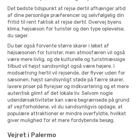
Det bedste tidspunkt at rejse dertil afhænger altid
af dine personlige præferencer og selvfølgelig din
fritid til rent faktisk at rejse dertil. Overvej byens
klima, højsæson for turister og den type oplevelse,
du søger.
Du bør også forvente større skarer i løbet af
højsæsonen for turister, men atmosfæren vil også
være mere livlig, og de kulturelle og turistmæssige
tilbud vil højst sandsynligt også være højere. I
modsætning hertil vil rejsende, der flyver uden for
sæsonen, højst sandsynligt støde på færre skarer,
lavere priser på flyrejser og indkvartering og et mere
autentisk glimt af det lokale liv. Selvom nogle
udendørsaktiviteter kan være begrænsede på grund
af vejrforholdene, vil du sandsynligvis opdage, at
populære attraktioner er mindre overfyldte, hvilket
giver mulighed for et mere fordybende besøg.
Vejret i Palermo