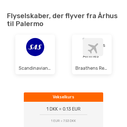
Lør. 24. Okt.
- Tor. 29. Okt.
Scandinavian Airlines
2 Mellemlandinger
Flyselskaber, der flyver fra Århus
AAR
- PMO
ITA Airways
2 Mellemlandinger
til Palermo
PMO
- AAR
Scandinavian Airlines
Braathens Regional Airlines
Vekselkurs
1 DKK = 0.13 EUR
1 EUR = 7.53 DKK