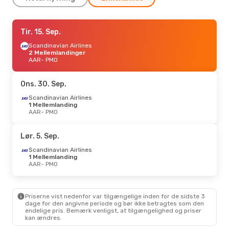
Man. 14. Sep.
Tir. 15. Sep.
- Fre. 18. Sep.
Scandinavian Airlines
Scandinavian Airlines
2 Mellemlandinger
2 Mellemlandinger
AAR
AAR
- PMO
- PMO
ITA Airways
2 Mellemlandinger
PMO
- AAR
Ons. 30. Sep.
Fre. 18. Sep.
Scandinavian Airlines
- Tor. 24. Sep.
1 Mellemlanding
Scandinavian Airlines
AAR
- PMO
2 Mellemlandinger
AAR
- PMO
ITA Airways
2 Mellemlandinger
Lør. 5. Sep.
PMO
- AAR
Scandinavian Airlines
1 Mellemlanding
Man. 19. Okt.
AAR
- PMO
- Lør. 24. Okt.
Scandinavian Airlines
2 Mellemlandinger
AAR
- PMO
Priserne vist nedenfor var tilgængelige inden for de sidste 3
ITA Airways
2 Mellemlandinger
dage for den angivne periode og bør ikke betragtes som den
PMO
- AAR
endelige pris. Bemærk venligst, at tilgængelighed og priser
kan ændres.