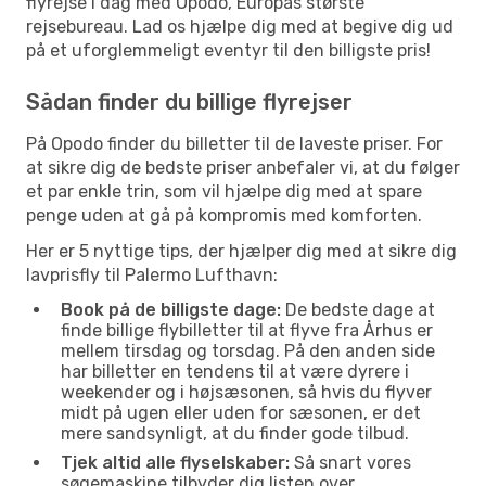
flyrejse i dag med Opodo, Europas største
rejsebureau. Lad os hjælpe dig med at begive dig ud
på et uforglemmeligt eventyr til den billigste pris!
Sådan finder du billige flyrejser
På Opodo finder du billetter til de laveste priser. For
at sikre dig de bedste priser anbefaler vi, at du følger
et par enkle trin, som vil hjælpe dig med at spare
penge uden at gå på kompromis med komforten.
Her er 5 nyttige tips, der hjælper dig med at sikre dig
lavprisfly til Palermo Lufthavn:
Book på de billigste dage:
De bedste dage at
finde billige flybilletter til at flyve fra Århus er
mellem tirsdag og torsdag. På den anden side
har billetter en tendens til at være dyrere i
weekender og i højsæsonen, så hvis du flyver
midt på ugen eller uden for sæsonen, er det
mere sandsynligt, at du finder gode tilbud.
Tjek altid alle flyselskaber:
Så snart vores
søgemaskine tilbyder dig listen over