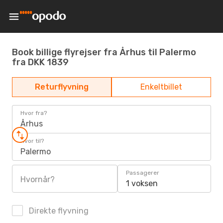
Book billige flyrejser fra Århus til Palermo
fra DKK 1839
Returflyvning
Enkeltbillet
Hvor fra?
Århus
Hvor til?
Palermo
Passagerer
Hvornår?
1 voksen
Direkte flyvning