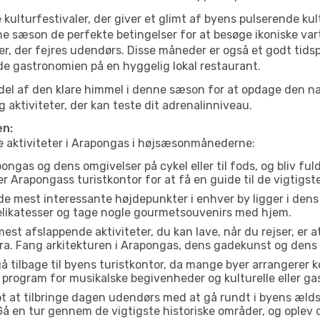
 kulturfestivaler, der giver et glimt af byens pulserende kul
denne sæson de perfekte betingelser for at besøge ikoniske 
r, der fejres udendørs. Disse måneder er også et godt tidsp
de gastronomien på en hyggelig lokal restaurant.
el af den klare himmel i denne sæson for at opdage den nat
aktiviteter, der kan teste dit adrenalinniveau.
en:
te aktiviteter i Arapongas i højsæsonmånederne:
ngas og dens omgivelser på cykel eller til fods, og bliv fu
er Arapongass turistkontor for at få en guide til de vigtigs
de mest interessante højdepunkter i enhver by ligger i den
delikatesser og tage nogle gourmetsouvenirs med hjem.
est afslappende aktiviteter, du kan lave, når du rejser, er at 
a. Fang arkitekturen i Arapongas, dens gadekunst og dens
å tilbage til byens turistkontor, da mange byer arrangerer k
 program for musikalske begivenheder og kulturelle eller gas
t at tilbringe dagen udendørs med at gå rundt i byens æld
 Gå en tur gennem de vigtigste historiske områder, og oplev 