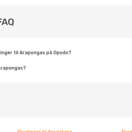
FAQ
ninger til Arapongas på Opodo?
Arapongas?
Flyvninger til Apucarana
Flyv