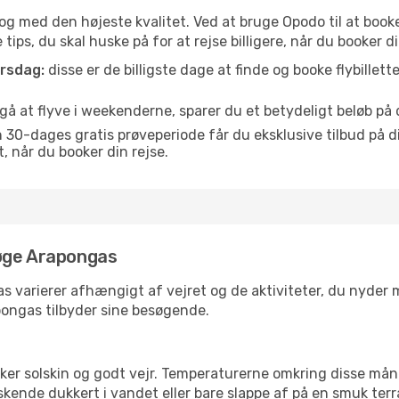
is og med den højeste kvalitet. Ved at bruge Opodo til at book
tips, du skal huske på for at rejse billigere, når du booker di
orsdag:
disse er de billigste dage at finde og booke flybillette
å at flyve i weekenderne, sparer du et betydeligt beløb på d
30-dages gratis prøveperiode får du eksklusive tilbud på di
når du booker din rejse.
søge Arapongas
s varierer afhængigt af vejret og de aktiviteter, du nyder mes
apongas tilbyder sine besøgende.
lsker solskin og godt vejr. Temperaturerne omkring disse mån
iskende dukkert i vandet eller bare slappe af på en smuk terr