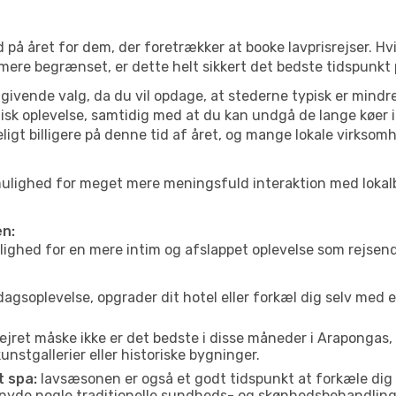
 på året for dem, der foretrækker at booke lavprisrejser. Hv
 mere begrænset, er dette helt sikkert det bedste tidspunkt
ivende valg, da du vil opdage, at stederne typisk er mindre
sk oplevelse, samtidig med at du kan undgå de lange køer i
ligt billigere på denne tid af året, og mange lokale virksom
as mulighed for meget mere meningsfuld interaktion med loka
en:
ed for en mere intim og afslappet oplevelse som rejsende. H
agsoplevelse, opgrader dit hotel eller forkæl dig selv med 
ejret måske ikke er det bedste i disse måneder i Arapongas,
nstgallerier eller historiske bygninger.
t spa:
lavsæsonen er også et godt tidspunkt at forkæle dig
er nyde nogle traditionelle sundheds- og skønhedsbehandling