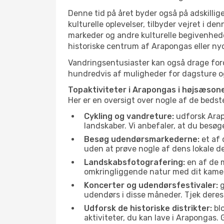
Denne tid på året byder også på adskillige
kulturelle oplevelser, tilbyder vejret i 
markeder og andre kulturelle begivenhede
historiske centrum af Arapongas eller ny
Vandringsentusiaster kan også drage ford
hundredvis af muligheder for dagsture og 
Topaktiviteter i Arapongas i højsæson
Her er en oversigt over nogle af de beds
Cykling og vandreture:
udforsk Arapo
landskaber. Vi anbefaler, at du besøg
Besøg udendørsmarkederne:
et af 
uden at prøve nogle af dens lokale 
Landskabsfotografering:
en af de m
omkringliggende natur med dit kamer
Koncerter og udendørsfestivaler:
g
udendørs i disse måneder. Tjek deres
Udforsk de historiske distrikter:
blo
aktiviteter, du kan lave i Arapongas.