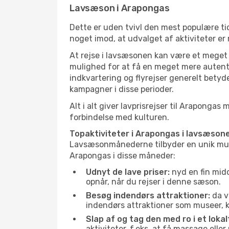
Lavsæson i Arapongas
Dette er uden tvivl den mest populære tid
noget imod, at udvalget af aktiviteter er
At rejse i lavsæsonen kan være et meget g
mulighed for at få en meget mere autenti
indkvartering og flyrejser generelt betyde
kampagner i disse perioder.
Alt i alt giver lavprisrejser til Arapong
forbindelse med kulturen.
Topaktiviteter i Arapongas i lavsæson
Lavsæsonmånederne tilbyder en unik muligh
Arapongas i disse måneder:
Udnyt de lave priser:
nyd en fin midd
opnår, når du rejser i denne sæson.
Besøg indendørs attraktioner:
da v
indendørs attraktioner som museer, ku
Slap af og tag den med ro i et lokal
aktiviteter, f.eks. at få massage ell