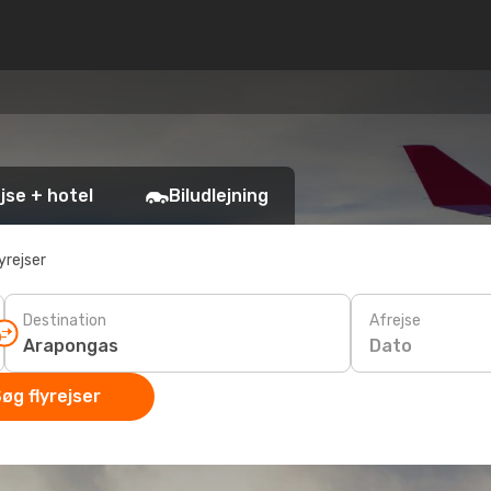
jse + hotel
Biludlejning
yrejser
Destination
Afrejse
Dato
øg flyrejser