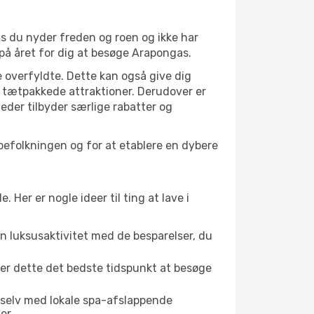
is du nyder freden og roen og ikke har
 på året for dig at besøge Arapongas.
 overfyldte. Dette kan også give dig
 tætpakkede attraktioner. Derudover er
heder tilbyder særlige rabatter og
lbefolkningen og for at etablere en dybere
er er nogle ideer til ting at lave i
en luksusaktivitet med de besparelser, du
 er dette det bedste tidspunkt at besøge
 selv med lokale spa-afslappende
er.