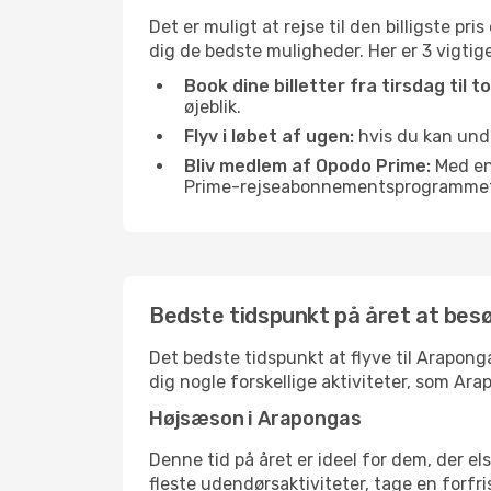
Det er muligt at rejse til den billigste pr
dig de bedste muligheder. Her er 3 vigtige 
Book dine billetter fra tirsdag til t
øjeblik.
Flyv i løbet af ugen:
hvis du kan undg
Bliv medlem af Opodo Prime:
Med en 
Prime-rejseabonnementsprogrammet, 
Bedste tidspunkt på året at be
Det bedste tidspunkt at flyve til Araponga
dig nogle forskellige aktiviteter, som Ar
Højsæson i Arapongas
Denne tid på året er ideel for dem, der e
fleste udendørsaktiviteter, tage en forfr