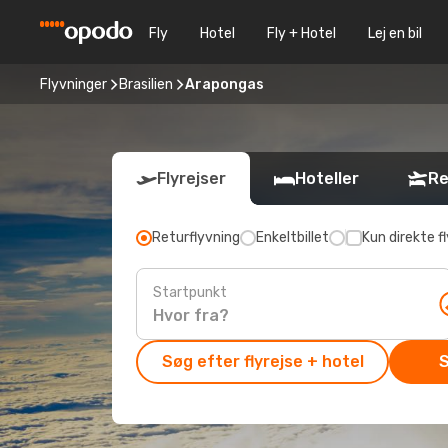
Fly
Hotel
Fly + Hotel
Lej en bil
Flyvninger
Brasilien
Arapongas
Flyrejser
Hoteller
Re
Returflyvning
Enkeltbillet
Kun direkte fl
Startpunkt
Søg efter flyrejse + hotel
S