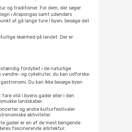
tur og traditioner. For dem, der søger
vartegn i Arapongas samt udendørs
unkt at gå lange ture i byen, besøge det
urlige skønhed på landet. Der er
ldstændig fordybet i de naturlige
te vandre- og cykelruter, du kan udforske.
s gastronomi. Du kan ikke besøge byen
fare vild i byens gader eller i den
 smukke landskaber.
oncerter og andre kulturfestivaler
tronomiske aktiviteter.
ste gader er en af de mest berigende
deres fascinerende arkitektur.