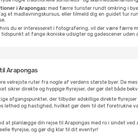
itioner i Arapongas:
med færre turister rundt omkring i bye
. Tag et madlavningskursus, eller tilmeld dig en guidet tur ru
se.
hvis du er interesseret i fotografering, vil der være færre 
 tidspunkt at fange ikoniske udsigter og gadescener uden
til Arapongas
re velrejste ruter fra nogle af verdens største byer. De mes
t sikrer direkte og hyppige flyrejser, der gør det både bek
ige afgangspunkter, der tilbyder adskillige direkte flyrejser
 lethed og hastighed, hvilket gør dem til det foretrukne va
nd at planlægge din rejse til Arapongas med ro i sindet ved
le flyrejse, og gør dig klar til dit eventyr!