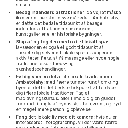
sæson.
Besøg indendørs attraktioner:
da vejret måske
ikke er det bedste i disse måneder i Ambatolahy,
er dette det bedste tidspunkt at besøge
indendørs attraktioner som museer,
kunstgallerier eller historiske bygninger.
Slap af og tag den med ro i et lokalt spa:
lavsæsonen er også et godt tidspunkt at
forkæle dig selv med lokale spa-afslappende
aktiviteter, f.eks. at få massage eller nyde nogle
traditionelle sundheds- og
skønhedsbehandlinger.
Føl dig som en del af de lokale traditioner i
Ambatolahy:
med færre turister rundt omkring i
byen er dette det bedste tidspunkt at fordybe
dig i flere lokale traditioner. Tag et
madlavningskursus, eller tilmeld dig en guidet
tur rundt i nogle af byens skjulte hjørner, og nyd
en meget mere personlig oplevelse.
Fang det lokale liv med dit kamera:
hvis du er
interesseret i fotografering, vil der være færre
mennesker, der fotobomber dine billeder i