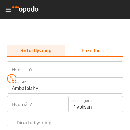
Returflyvning
Enkeltbillet
Hvor fra?
Hvor til?
Ambatolahy
Passagerer
Hvornår?
1 voksen
Direkte flyvning