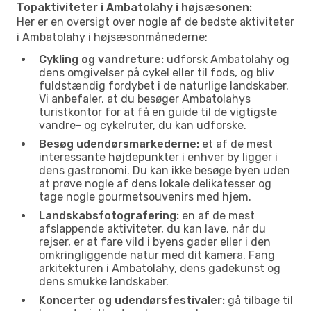
Topaktiviteter i Ambatolahy i højsæsonen:
Her er en oversigt over nogle af de bedste aktiviteter
i Ambatolahy i højsæsonmånederne:
Cykling og vandreture:
udforsk Ambatolahy og
dens omgivelser på cykel eller til fods, og bliv
fuldstændig fordybet i de naturlige landskaber.
Vi anbefaler, at du besøger Ambatolahys
turistkontor for at få en guide til de vigtigste
vandre- og cykelruter, du kan udforske.
Besøg udendørsmarkederne:
et af de mest
interessante højdepunkter i enhver by ligger i
dens gastronomi. Du kan ikke besøge byen uden
at prøve nogle af dens lokale delikatesser og
tage nogle gourmetsouvenirs med hjem.
Landskabsfotografering:
en af de mest
afslappende aktiviteter, du kan lave, når du
rejser, er at fare vild i byens gader eller i den
omkringliggende natur med dit kamera. Fang
arkitekturen i Ambatolahy, dens gadekunst og
dens smukke landskaber.
Koncerter og udendørsfestivaler:
gå tilbage til