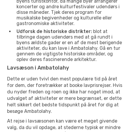
byens turistkontor, da mange byer arrangerer
koncerter og andre kulturfestivaler udendørs i
disse måneder. Tjek deres program for
musikalske begivenheder og kulturelle eller
gastronomiske aktiviteter.
Udforsk de historiske distrikter:
blot at
tilbringe dagen udendørs med at gå rundt i
byens ældste gader er en af de mest berigende
aktiviteter, du kan lave i Ambatolahy. Gå en tur
gennem de vigtigste historiske områder, og
oplev deres fascinerende arkitektur.
Lavsæson i Ambatolahy
Dette er uden tvivl den mest populære tid på året
for dem, der foretrækker at booke lavprisrejser. Hvis
du nyder freden og roen og ikke har noget imod, at
udvalget af aktiviteter er mere begrænset, er dette
helt sikkert det bedste tidspunkt på året for dig at
besøge Ambatolahy.
At rejse i lavsæsonen kan være et meget givende
valg, da du vil opdage, at stederne typisk er mindre