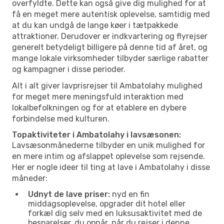
overfyldte. Dette kan også give dig mulighed for at
få en meget mere autentisk oplevelse, samtidig med
at du kan undgå de lange køer i tætpakkede
attraktioner. Derudover er indkvartering og flyrejser
generelt betydeligt billigere på denne tid af året, og
mange lokale virksomheder tilbyder særlige rabatter
og kampagner i disse perioder.
Alt i alt giver lavprisrejser til Ambatolahy mulighed
for meget mere meningsfuld interaktion med
lokalbefolkningen og for at etablere en dybere
forbindelse med kulturen.
Topaktiviteter i Ambatolahy i lavsæsonen:
Lavsæsonmånederne tilbyder en unik mulighed for
en mere intim og afslappet oplevelse som rejsende.
Her er nogle ideer til ting at lave i Ambatolahy i disse
måneder:
Udnyt de lave priser:
nyd en fin
middagsoplevelse, opgrader dit hotel eller
forkæl dig selv med en luksusaktivitet med de
besparelser, du opnår, når du rejser i denne