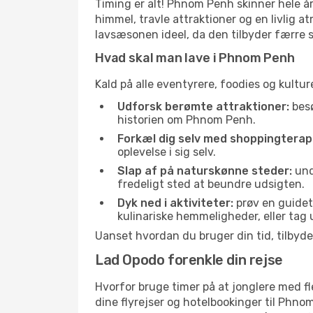
Timing er alt! Phnom Penh skinner hele å
himmel, travle attraktioner og en livlig a
lavsæsonen ideel, da den tilbyder færre sk
Hvad skal man lave i Phnom Penh
Kald på alle eventyrere, foodies og kultur
Udforsk berømte attraktioner:
besø
historien om Phnom Penh.
Forkæl dig selv med shoppingterapi
oplevelse i sig selv.
Slap af på naturskønne steder:
und
fredeligt sted at beundre udsigten.
Dyk ned i aktiviteter:
prøv en guidet 
kulinariske hemmeligheder, eller tag
Uanset hvordan du bruger din tid, tilby
Lad Opodo forenkle din rejse
Hvorfor bruge timer på at jonglere med fle
dine flyrejser og hotelbookinger til Phno