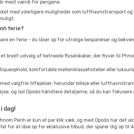
får mest værdi for pengene.
ækket med yderligere muligheder som lufthavnstransport og b
muligt.
nh ferie?
are en ferie - du låser op for utrolige besparelser og bekv
a et bredt udvalg af betroede flyselskaber, der flyver til Phn
queophold, komfortable mellemklassehoteller eller luksuriø
med valgfrie tilføjelser, herunder billeje eller lufthavnstran
jse, og lad Opodo håndtere detaljerne, så du kan fokusere p
i dag!
Phnom Penh er kun et par klik væk, og med Opodo har det al
el for at låse op for eksklusive tilbud, der sparer dig op til 4