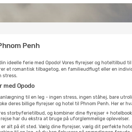
i Phnom Penh
in ideelle ferie med Opodo! Vores flyrejser og hoteltilbud ti
 et romantisk tilbagetog, en familieudflugt eller en individue
 stress.
er med Opodo
anlægning til en leg - ingen stress, ingen ståhej, bare utroli
oke deres billige flyrejser og hotel til Phnom Penh. Her er hv
s storbyferietilbud, og kombiner dine flyrejser + hotelbooki
n rejse har du ekstra at bruge på uforglemmelige oplevelser.
 alt på ét sted. Vælg dine flyrejser, vælg dit perfekte hotel,