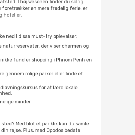
afsted. I højsæsonen finder du solrig
u foretrækker en mere fredelig ferie, er
 hoteller.
kke ned i disse must-try oplevelser:
e naturreservater, der viser charmen og
d unikke fund er shopping i Phnom Penh en
e gennem rolige parker eller finde et
dlavningskursus for at lære lokale
ønhed.
melige minder.
 sted? Med blot et par klik kan du samle
å din rejse. Plus, med Opodos bedste