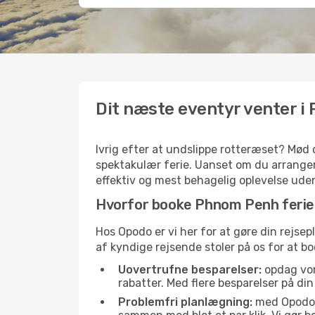
Dit næste eventyr venter 
Ivrig efter at undslippe rotteræset? Mød d
spektakulær ferie. Uanset om du arrangerer
effektiv og mest behagelig oplevelse uden
Hvorfor booke Phnom Penh feri
Hos Opodo er vi her for at gøre din rejsepl
af kyndige rejsende stoler på os for at bo
Uovertrufne besparelser:
opdag vore
rabatter. Med flere besparelser på di
Problemfri planlægning:
med Opodo er