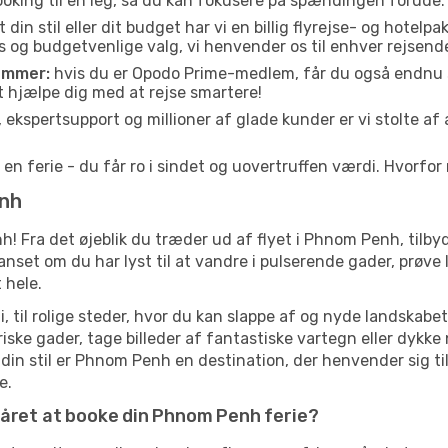
ooking til en leg, så du kan fokusere på spændingen forude.
din stil eller dit budget har vi en billig flyrejse- og hotelpak
s og budgetvenlige valg, vi henvender os til enhver rejsend
emmer:
hvis du er Opodo Prime-medlem, får du også endnu s
t hjælpe dig med at rejse smartere!
 ekspertsupport og millioner af glade kunder er vi stolte a
 en ferie - du får ro i sindet og uovertruffen værdi. Hvorfo
enh
enh! Fra det øjeblik du træder ud af flyet i Phnom Penh, til
t om du har lyst til at vandre i pulserende gader, prøve lo
 hele.
i, til rolige steder, hvor du kan slappe af og nyde landska
riske gader, tage billeder af fantastiske vartegn eller dykke
din stil er Phnom Penh en destination, der henvender sig til
e.
 året at booke din Phnom Penh ferie?