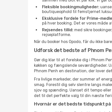
sammen med blot et par klik. Vi gør b
Fleksible bookingmuligheder:
uanset 
boutiqueophold til femstjernet luksu
Eksklusive fordele for Prime-medl
på hver booking. Det er vores måde a
Rejsendes tillid:
med sikre bookinger,
rejseplatforme.
Når du booker hos Opodo, får du ikke bare
Udforsk det bedste af Phnom P
Gør dig klar til at forelske dig i Phnom P
køkken og fængslende seværdigheder. Uanse
Phnom Penh en destination, der lover det
Fra livlige markeder, der summer af energ
smag. Forestil dig selv slentre langs male
sjov og spænding. Uanset dit tempo eller 
det til det perfekte valg til din næste feri
Hvornår er det bedste tidspunkt på