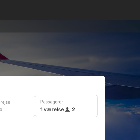
Passagerer
rejse
o
1 værelse
2