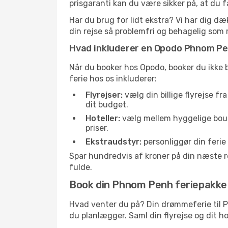
prisgaranti kan du være sikker på, at du 
Har du brug for lidt ekstra? Vi har dig d
din rejse så problemfri og behagelig som 
Hvad inkluderer en Opodo Phnom Pe
Når du booker hos Opodo, booker du ikke b
ferie hos os inkluderer:
Flyrejser:
vælg din billige flyrejse fr
dit budget.
Hoteller:
vælg mellem hyggelige bouti
priser.
Ekstraudstyr:
personliggør din ferie 
Spar hundredvis af kroner på din næste re
fulde.
Book din Phnom Penh feriepakke 
Hvad venter du på? Din drømmeferie til 
du planlægger. Saml din flyrejse og dit hot