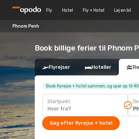
Fly
Hotel
Fly + Hotel
Lej en bil
Phnom Penh
Book billige ferier til Phnom 
Flyrejser
Hoteller
Re
Book flyrejse + hotel sammen, og spar op til 4
Startpunkt
De
Søg efter flyrejse + hotel