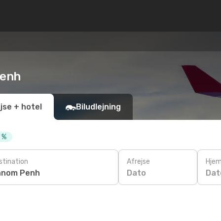
Penh
jse + hotel
Biludlejning
0 %
stination
Afrejse
Hjem
Dato
Dat