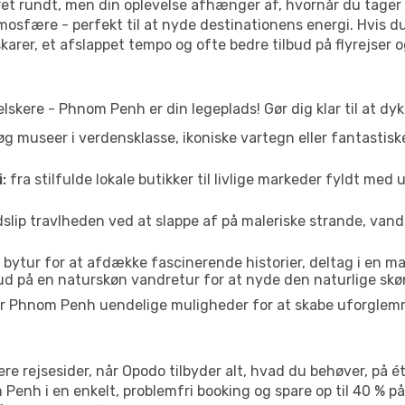
ret rundt, men din oplevelse afhænger af, hvornår du tager 
tmosfære - perfekt til at nyde destinationens energi. Hvis d
arer, et afslappet tempo og ofte bedre tilbud på flyrejser og
elskere - Phnom Penh er din legeplads! Gør dig klar til at dy
g museer i verdensklasse, ikoniske vartegn eller fantastisk
:
fra stilfulde lokale butikker til livlige markeder fyldt me
slip travlheden ved at slappe af på maleriske strande, vandr
bytur for at afdække fascinerende historier, deltag i en ma
 ud på en naturskøn vandretur for at nyde den naturlige sk
der Phnom Penh uendelige muligheder for at skabe uforglem
re rejsesider, når Opodo tilbyder alt, hvad du behøver, på ét
m Penh i en enkelt, problemfri booking og spare op til 40 % p