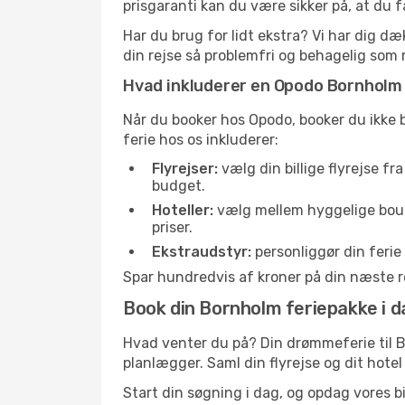
prisgaranti kan du være sikker på, at du 
Har du brug for lidt ekstra? Vi har dig d
din rejse så problemfri og behagelig som 
Hvad inkluderer en Opodo Bornholm 
Når du booker hos Opodo, booker du ikke b
ferie hos os inkluderer:
Flyrejser:
vælg din billige flyrejse fra
budget.
Hoteller:
vælg mellem hyggelige bouti
priser.
Ekstraudstyr:
personliggør din ferie 
Spar hundredvis af kroner på din næste re
Book din Bornholm feriepakke i d
Hvad venter du på? Din drømmeferie til B
planlægger. Saml din flyrejse og dit hotel f
Start din søgning i dag, og opdag vores bi