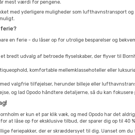
får mest værdi for pengene.
ækket med yderligere muligheder som lufthavnstransport og b
muligt.
ferie?
are en ferie - du låser op for utrolige besparelser og bekv
 et bredt udvalg af betroede flyselskaber, der flyver til Born
queophold, komfortable mellemklassehoteller eller luksuriø
med valgfrie tilføjelser, herunder billeje eller lufthavnstran
jse, og lad Opodo håndtere detaljerne, så du kan fokusere på
ag!
ornholm er kun et par klik væk, og med Opodo har det aldr
or at låse op for eksklusive tilbud, der sparer dig op til 40 %
llige feriepakker, der er skræddersyet til dig. Uanset om du 