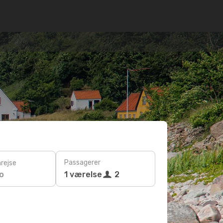
Passagerer
rejse
o
1 værelse
2