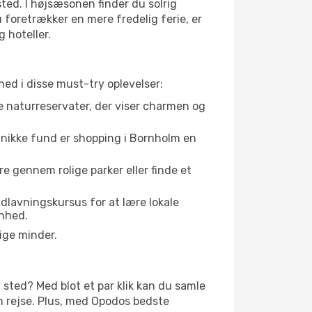
ted. I højsæsonen finder du solrig
u foretrækker en mere fredelig ferie, er
 hoteller.
 ned i disse must-try oplevelser:
e naturreservater, der viser charmen og
d unikke fund er shopping i Bornholm en
e gennem rolige parker eller finde et
dlavningskursus for at lære lokale
ønhed.
ige minder.
 sted? Med blot et par klik kan du samle
in rejse. Plus, med Opodos bedste