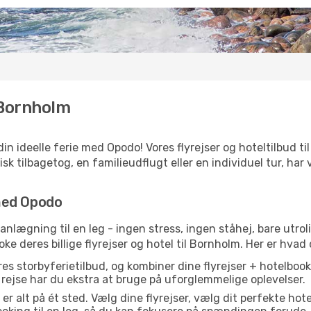
 Bornholm
in ideelle ferie med Opodo! Vores flyrejser og hoteltilbud ti
 tilbagetog, en familieudflugt eller en individuel tur, har vi 
med Opodo
anlægning til en leg - ingen stress, ingen ståhej, bare utroli
ke deres billige flyrejser og hotel til Bornholm. Her er hvad 
s storbyferietilbud, og kombiner dine flyrejser + hotelbooki
n rejse har du ekstra at bruge på uforglemmelige oplevelser.
 alt på ét sted. Vælg dine flyrejser, vælg dit perfekte hotel,