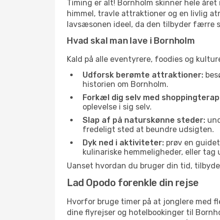
Timing er alt! Bornholm skinner hele året
himmel, travle attraktioner og en livlig a
lavsæsonen ideel, da den tilbyder færre sk
Hvad skal man lave i Bornholm
Kald på alle eventyrere, foodies og kulture
Udforsk berømte attraktioner:
besø
historien om Bornholm.
Forkæl dig selv med shoppingterapi
oplevelse i sig selv.
Slap af på naturskønne steder:
und
fredeligt sted at beundre udsigten.
Dyk ned i aktiviteter:
prøv en guidet 
kulinariske hemmeligheder, eller tag
Uanset hvordan du bruger din tid, tilbyd
Lad Opodo forenkle din rejse
Hvorfor bruge timer på at jonglere med fle
dine flyrejser og hotelbookinger til Bornh