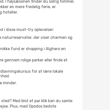
ed. I højsæsonen finder du solrig himmel,
kker en mere fredelig ferie, er
 hoteller.
ed i disse must-try oplevelser:
e naturreservater, der viser charmen og
 unikke fund er shopping i Alghero en
e gennem rolige parker eller finde et
dlavningskursus for at lære lokale
ønhed.
e minder.
 sted? Med blot et par klik kan du samle
n rejse. Plus, med Opodos bedste