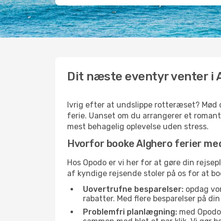
Dit næste eventyr venter i 
Ivrig efter at undslippe rotteræset? Mød d
ferie. Uanset om du arrangerer et romantisk
mest behagelig oplevelse uden stress.
Hvorfor booke Alghero ferier m
Hos Opodo er vi her for at gøre din rejsepl
af kyndige rejsende stoler på os for at boo
Uovertrufne besparelser:
opdag vore
rabatter. Med flere besparelser på di
Problemfri planlægning:
med Opodo er