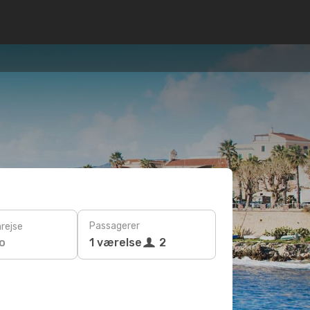
Passagerer
rejse
o
1 værelse
2