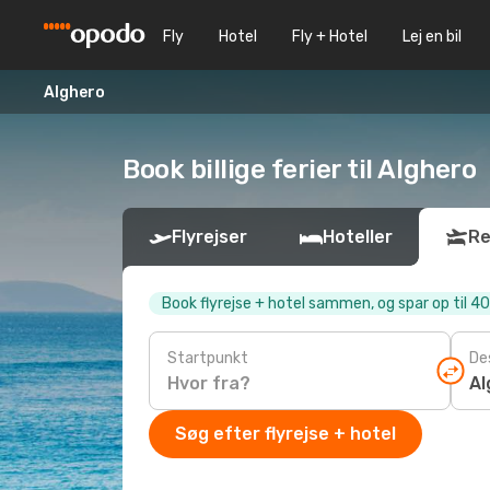
Fly
Hotel
Fly + Hotel
Lej en bil
Alghero
Book billige ferier til Alghero
Flyrejser
Hoteller
Re
Book flyrejse + hotel sammen, og spar op til 4
Startpunkt
De
Søg efter flyrejse + hotel