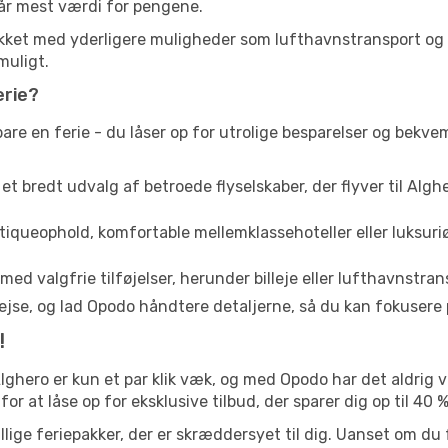
får mest værdi for pengene.
ækket med yderligere muligheder som lufthavnstransport og b
muligt.
erie?
are en ferie - du låser op for utrolige besparelser og bekv
 et bredt udvalg af betroede flyselskaber, der flyver til Alghe
queophold, komfortable mellemklassehoteller eller luksuriø
med valgfrie tilføjelser, herunder billeje eller lufthavnstran
jse, og lad Opodo håndtere detaljerne, så du kan fokusere på
!
lghero er kun et par klik væk, og med Opodo har det aldrig
or at låse op for eksklusive tilbud, der sparer dig op til 40 %
llige feriepakker, der er skræddersyet til dig. Uanset om du 