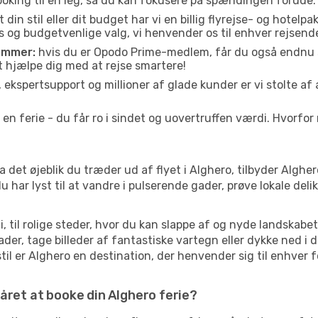
ooking til en leg, så du kan fokusere på spændingen forude.
din stil eller dit budget har vi en billig flyrejse- og hotelpak
s og budgetvenlige valg, vi henvender os til enhver rejsend
emmer:
hvis du er Opodo Prime-medlem, får du også endnu s
t hjælpe dig med at rejse smartere!
 ekspertsupport og millioner af glade kunder er vi stolte a
 en ferie - du får ro i sindet og uovertruffen værdi. Hvorfo
 Fra det øjeblik du træder ud af flyet i Alghero, tilbyder Algh
r lyst til at vandre i pulserende gader, prøve lokale delik
i, til rolige steder, hvor du kan slappe af og nyde landskab
gader, tage billeder af fantastiske vartegn eller dykke ned i 
il er Alghero en destination, der henvender sig til enhver fo
året at booke din Alghero ferie?