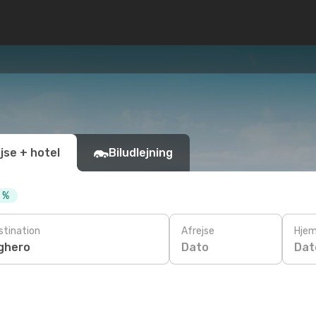
jse + hotel
Biludlejning
0 %
stination
Afrejse
Hjem
Dato
Dat