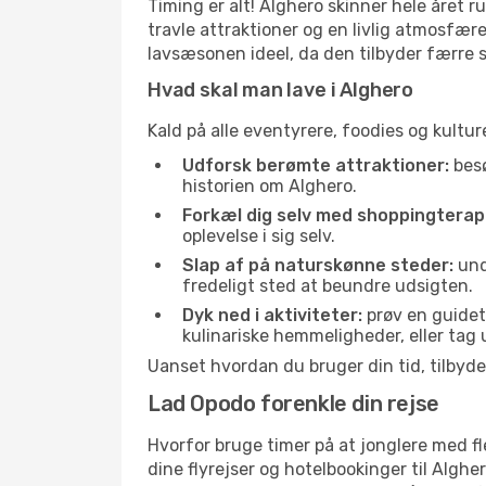
Timing er alt! Alghero skinner hele året 
travle attraktioner og en livlig atmosfære
lavsæsonen ideel, da den tilbyder færre sk
Hvad skal man lave i Alghero
Kald på alle eventyrere, foodies og kulture
Udforsk berømte attraktioner:
besø
historien om Alghero.
Forkæl dig selv med shoppingterapi
oplevelse i sig selv.
Slap af på naturskønne steder:
und
fredeligt sted at beundre udsigten.
Dyk ned i aktiviteter:
prøv en guidet 
kulinariske hemmeligheder, eller tag
Uanset hvordan du bruger din tid, tilbyd
Lad Opodo forenkle din rejse
Hvorfor bruge timer på at jonglere med fle
dine flyrejser og hotelbookinger til Alghe