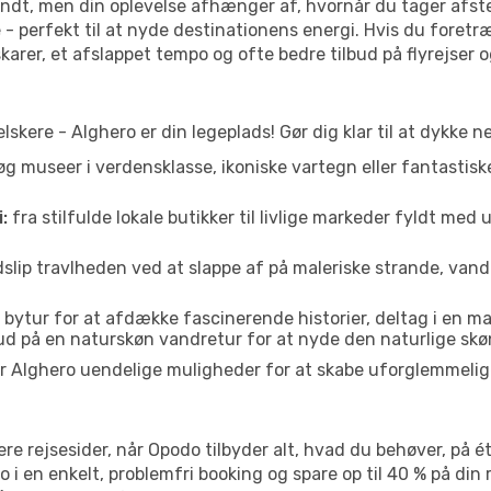
rundt, men din oplevelse afhænger af, hvornår du tager afst
 - perfekt til at nyde destinationens energi. Hvis du foretræ
arer, et afslappet tempo og ofte bedre tilbud på flyrejser og
lskere - Alghero er din legeplads! Gør dig klar til at dykke n
g museer i verdensklasse, ikoniske vartegn eller fantastisk
:
fra stilfulde lokale butikker til livlige markeder fyldt med
slip travlheden ved at slappe af på maleriske strande, vandr
bytur for at afdække fascinerende historier, deltag i en ma
 ud på en naturskøn vandretur for at nyde den naturlige sk
er Alghero uendelige muligheder for at skabe uforglemmelig
re rejsesider, når Opodo tilbyder alt, hvad du behøver, på ét
ro i en enkelt, problemfri booking og spare op til 40 % på di