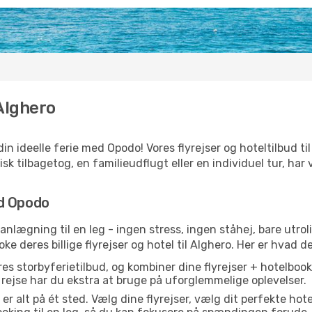
Alghero
in ideelle ferie med Opodo! Vores flyrejser og hoteltilbud til
 tilbagetog, en familieudflugt eller en individuel tur, har vi 
ed Opodo
anlægning til en leg - ingen stress, ingen ståhej, bare utroli
ke deres billige flyrejser og hotel til Alghero. Her er hvad de
s storbyferietilbud, og kombiner dine flyrejser + hotelbooki
n rejse har du ekstra at bruge på uforglemmelige oplevelser.
 alt på ét sted. Vælg dine flyrejser, vælg dit perfekte hotel,