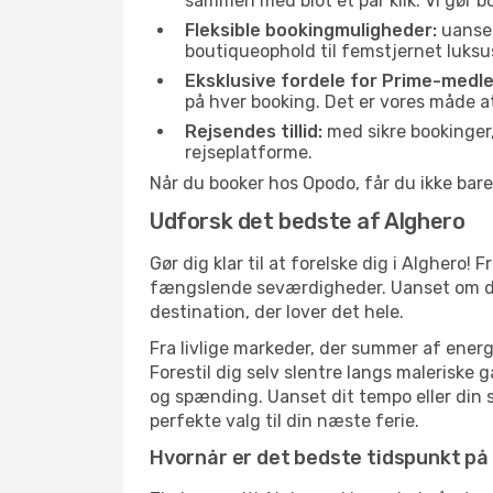
sammen med blot et par klik. Vi gør b
Fleksible bookingmuligheder:
uanset 
boutiqueophold til femstjernet luksu
Eksklusive fordele for Prime-medl
på hver booking. Det er vores måde a
Rejsendes tillid:
med sikre bookinger,
rejseplatforme.
Når du booker hos Opodo, får du ikke bare
Udforsk det bedste af Alghero
Gør dig klar til at forelske dig i Alghero!
fængslende seværdigheder. Uanset om du ha
destination, der lover det hele.
Fra livlige markeder, der summer af energ
Forestil dig selv slentre langs maleriske 
og spænding. Uanset dit tempo eller din st
perfekte valg til din næste ferie.
Hvornår er det bedste tidspunkt på 