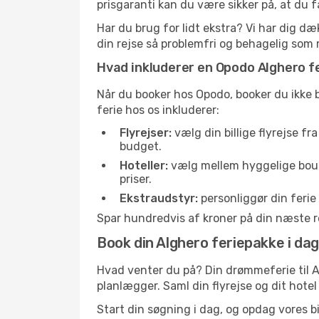
prisgaranti kan du være sikker på, at du 
Har du brug for lidt ekstra? Vi har dig d
din rejse så problemfri og behagelig som 
Hvad inkluderer en Opodo Alghero f
Når du booker hos Opodo, booker du ikke b
ferie hos os inkluderer:
Flyrejser:
vælg din billige flyrejse fra
budget.
Hoteller:
vælg mellem hyggelige bouti
priser.
Ekstraudstyr:
personliggør din ferie 
Spar hundredvis af kroner på din næste re
Book din Alghero feriepakke i dag
Hvad venter du på? Din drømmeferie til A
planlægger. Saml din flyrejse og dit hotel f
Start din søgning i dag, og opdag vores bi